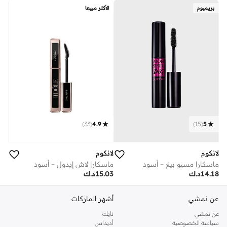
بريميوم
الأكثر مبيعا
)
33
(
4.9
)
15
(
5
لانكوم
لانكوم
ماسكارا مسيو بيغ – أسود
ماسكارا لاش إيدول – أسود
14.18
د.ك
15.03
د.ك
عن نمشي
أشهر الماركات
عن نمشي
نايك
سياسة الخصوصية
أديداس