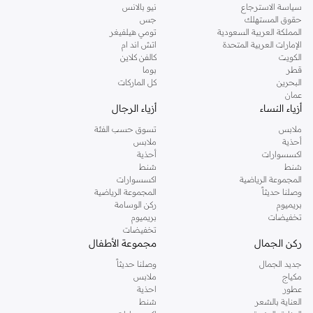
سياسة الاسترجاع
نيو بالانس
حقوق المستهلك
جس
المملكة العربية السعودية
تومي هيلفيغر
الإمارات العربية المتحدة
اتش اند ام
الكويت
كالفن كلاين
قطر
بوما
البحرين
كل الماركات
عمان
أزياء النساء
أزياء الرجال
ملابس
تسوق حسب الفئة
أحذية
ملابس
اكسسوارات
أحذية
شنط
شنط
المجموعة الرياضية
اكسسوارات
وصلنا حديثاً
المجموعة الرياضية
بريميوم
ركن الوسامة
تخفيضات
بريميوم
تخفيضات
ركن الجمال
مجموعة الأطفال
جديد الجمال
وصلنا حديثاً
مكياج
ملابس
عطور
احذية
العناية بالشعر
شنط