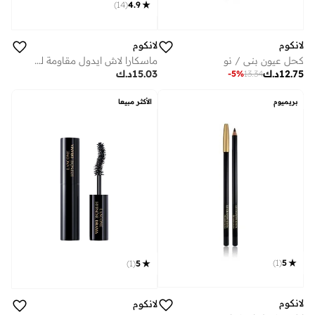
)
14
(
4.9
لانكوم
لانكوم
كحل عيون بني / نو
ماسكارا لاش ايدول مقاومة للماء
12.75
د.ك
15.03
د.ك
-
5
%
13.34
بريميوم
الأكثر مبيعا
)
1
(
5
)
1
(
5
لانكوم
لانكوم