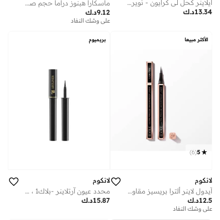
ايلاينر كحل لي كرايون - نوير بلاك
ماسكارا هبنوز دراما حجم صغير - 01 اكسيسيف بلاك
13.34
د.ك
9.12
د.ك
على وشك النفاد
الأكثر مبيعا
بريميوم
)
6
(
5
لانكوم
لانكوم
آيدول لاينر ألترا بريسيز مقاوم للماء – 01 جلوسي بلاك – 0.03 أونصة مكياج
محدد عيون آرتلاينر -بلاك1 ، 1.4 مل
12.5
د.ك
15.87
د.ك
على وشك النفاد