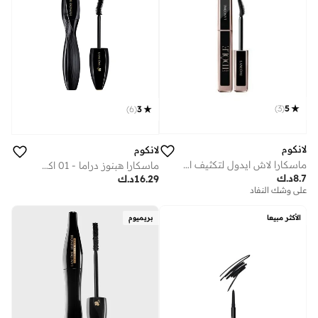
)
3
(
5
)
6
(
3
لانكوم
لانكوم
ماسكارا لاش ايدول لتكثيف الرموش بحجم صغير - أسود
ماسكارا هبنوز دراما - 01 اكسيسيف بلاك
8.7
د.ك
16.29
د.ك
على وشك النفاد
الأكثر مبيعا
بريميوم