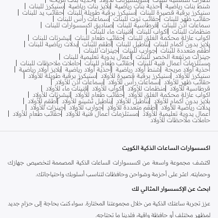
شنط بنات رياضية
أحذية بنات رياضية
بلايز بنات رياضية
سنيكرز للبنات
سنيكرز برقبة قصيرة للبنات
سنيكرز برقبة طويلة للبنات
حقائب يد للبنات
حقائب ظهر للبنات
حقائب توت للبنات
سماعات رأس للبنات
سماعات أذن للبنات
قرطاسية للبنات
صناديق اكسسوارات للبنات
منظمات للبنات
اكواب للبنات
قنينات ماء للبنات
اكواب عازلة محكمة الغلق للبنات
حقائب طعام للبنات
تيشرتات للبنات
بلايز بدون أكمام للبنات
بناطيل للبنات
أطقم للبنات
بدلات رياضية للبنات
أطقم متعددة للبنات
جوارب للبنات
جينزات للبنات
جينزات مرتفعة الخصر للبنات
أعمال يدوية تعليمية للبنات
مستلزمات أعمال فنية للبنات
حقائب طعام للبنات
حاملات ملاحظات للبنات
أحذية أولاد مريحة
شنط أولاد رياضية
أحذية أولاد رياضية
بلايز أولاد رياضية
سنيكرز للأولاد
سنيكرز برقبة قصيرة للأولاد
سنيكرز برقبة طويلة للأولاد
حقائب ظهر للأولاد
سماعات رأس للأولاد
سماعات أذن للأولاد
قرطاسية للأولاد
منظمات للأولاد
اكواب للأولاد
قنينات ماء للأولاد
اكواب عازلة محكمة الغلق للأولاد
حقائب طعام للأولاد
تيشرتات للأولاد
بلايز بدون أكمام للأولاد
بناطيل للأولاد
بناطيل تشينو للأولاد
أطقم للأولاد
بدلات رياضية للأولاد
أطقم متعددة للأولاد
جوارب للأولاد
جينزات للأولاد
أعمال يدوية تعليمية للأولاد
مستلزمات أعمال فنية للأولاد
حقائب طعام للأولاد
حاملات ملاحظات للأولاد
اكسسوارات الساعات الذكية الكويت
اكتشف مجموعة واسعة من اكسسوارات الساعات الذكية المصممة لتخصيص جهازك
وحمايته. اعثر على أحزمة وشواحن وحافظات لتناسب أسلوبك واحتياجاتك.
ابحث عن الإكسسوار المثالي لك
عزز تجربة ساعتك الذكية من خلال مجموعتنا المختارة. سواء كنت بحاجة إلى حزام جديد
لمظهر مختلف أو حافظة واقية، فلدينا ما تحتاجه.