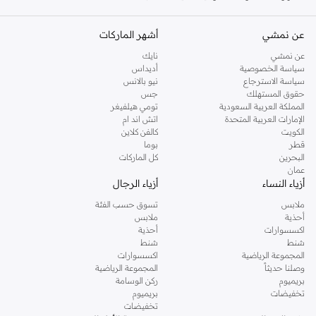
الأحزمة والأربطة
عن نمشي
أشهر الماركات
اختر من بين مجموعة متنوعة من المواد والألوان. من السيليكون الرياضي إلى الجلد
الأنيق، ابحث عن الحزام المثالي الذي يناسب أي مناسبة.
عن نمشي
نايك
سياسة الخصوصية
أديداس
أحزمة سيليكون: متينة ومريحة للارتداء اليومي والتمارين الرياضية.
سياسة الاسترجاع
نيو بالانس
حقوق المستهلك
جس
أحزمة جلدية: أضف لمسة من الرقي إلى ساعتك الذكية.
المملكة العربية السعودية
تومي هيلفيغر
الإمارات العربية المتحدة
اتش اند ام
أحزمة معدنية: لمظهر فاخر وأنيق.
الكويت
كالفن كلاين
الشواحن والقواعد
قطر
بوما
البحرين
كل الماركات
حافظ على تشغيل ساعتك الذكية باستخدام شواحن موثوقة وقواعد شحن مريحة. تأكد
عمان
من أن لديك دائمًا طاقة عند الحاجة إليها.
أزياء النساء
أزياء الرجال
الحافظات الواقية
ملابس
تسوق حسب الفئة
أحذية
ملابس
احمِ ساعتك الذكية من الخدوش والصدمات من خلال مجموعتنا من الحافظات الواقية.
اكسسوارات
أحذية
حافظ على جهازك في حالة ممتازة.
شنط
شنط
المجموعة الرياضية
اكسسوارات
أنماط لكل شخصية
وصلنا حديثاً
المجموعة الرياضية
بريميوم
ركن الوسامة
تم تصميم اكسسواراتنا لتعكس أسلوبك الفريد. امزج وطابق لإنشاء مظهر خاص بك.
تخفيضات
بريميوم
كاجوال ورياضي
تخفيضات