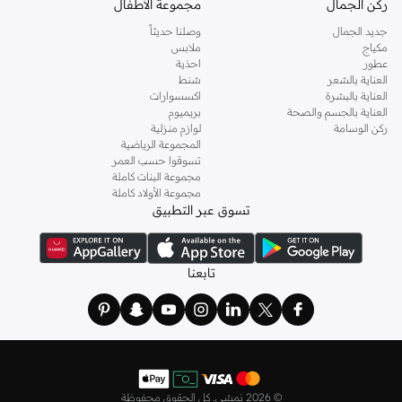
ركن الجمال
مجموعة الأطفال
اختر أحزمة سيليكون زاهية وحافظات متينة لنمط حياة نشط.
جديد الجمال
وصلنا حديثاً
أنيق واحترافي
مكياج
ملابس
عطور
احذية
اختر أحزمة جلدية أو معدنية أنيقة وحافظات انسيابية لمظهر مصقول.
العناية بالشعر
شنط
توصيل سريع ومدفوعات سهلة
العناية بالبشرة
اكسسوارات
العناية بالجسم والصحة
بريميوم
الحصول على اكسسوارات ساعتك الذكية أمر بسيط. استمتع بالتوصيل السريع في جميع
ركن الوسامة
لوازم منزلية
أنحاء الكويت، بما في ذلك المدن الكبرى مثل دبي وأبوظبي والشارقة. تجعل خيارات
المجموعة الرياضية
تسوقوا حسب العمر
الدفع الآمنة والمرنة التسوق سهلاً.
مجموعة البنات كاملة
لماذا تتسوق معنا؟
مجموعة الأولاد كاملة
تسوق عبر التطبيق
مدفوعات مرنة:
استخدم تابّي أو تمارا لتقسيم تكاليفك إلى أقساط بدون فوائد.
إرجاع سهل:
سياسة إرجاع مريحة لمدة 14 يومًا لراحة بالك.
توصيل سريع:
اختر من بين خيارات التوصيل خلال 90 دقيقة، أو القياسي، أو العالمي.
تابعنا
تسوق أحدث اكسسوارات الساعات الذكية في الكويت وعزز جهازك اليوم.
©
2026 نمشي. كل الحقوق محفوظة