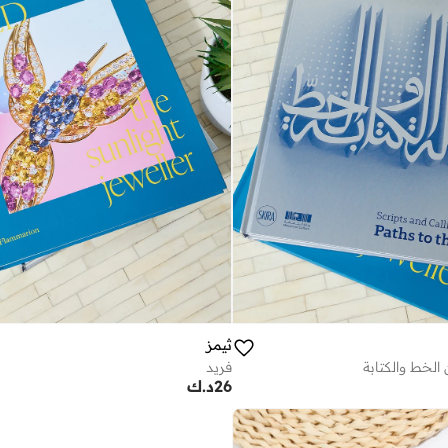
ثيمز
الخط والكتابة
فريد
26
د.ك