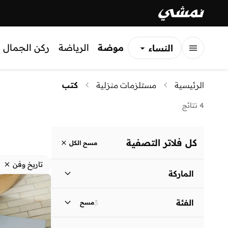
موضة
الرياضة
ركن الجمال
النساء
الرجال
الرئيسية
مستلزمات منزلية
كتب
الأطفال
4 نتائج
كل فلاتر التصفية
مسح الكل
تاريخ وفن
الماركة
الفئة
3
مسح
ثيمز
(
4
)
أنماط الحياة كتب - الكل
)
7
(