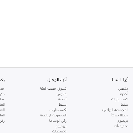
أزياء النساء
أزياء الرجال
ركن
ملابس
تسوق حسب الفئة
جدي
أحذية
ملابس
مكي
اكسسوارات
أحذية
عطو
شنط
شنط
العن
المجموعة الرياضية
اكسسوارات
العن
وصلنا حديثاً
المجموعة الرياضية
الع
بريميوم
ركن الوسامة
ركن
تخفيضات
بريميوم
تخفيضات