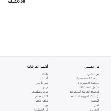
10.38
د.ك
عن نمشي
أشهر الماركات
عن نمشي
نايك
سياسة الخصوصية
أديداس
سياسة الاسترجاع
نيو بالانس
حقوق المستهلك
جس
المملكة العربية السعودية
تومي هيلفيغر
الإمارات العربية المتحدة
اتش اند ام
الكويت
كالفن كلاين
قطر
بوما
البحرين
كل الماركات