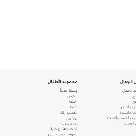
 الجمال
مجموعة الأطفال
د الجمال
وصلنا حديثاً
اج
ملابس
ر
احذية
اية بالشعر
شنط
اية بالبشرة
اكسسوارات
ناية بالجسم والصحة
بريميوم
 الوسامة
لوازم منزلية
المجموعة الرياضية
تسوقوا حسب العمر