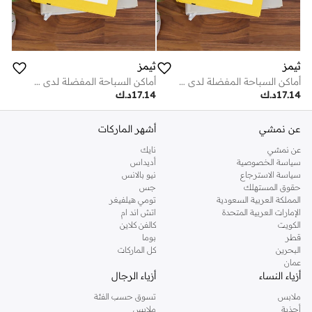
ثيمز
ثيمز
أماكن السباحة المفضلة لدى مونكل 100 للغوص
أماكن السباحة المفضلة لدى مونكل 100 للغوص
17.14
د.ك
17.14
د.ك
عن نمشي
أشهر الماركات
عن نمشي
نايك
سياسة الخصوصية
أديداس
سياسة الاسترجاع
نيو بالانس
حقوق المستهلك
جس
المملكة العربية السعودية
تومي هيلفيغر
الإمارات العربية المتحدة
اتش اند ام
الكويت
كالفن كلاين
قطر
بوما
البحرين
كل الماركات
عمان
أزياء النساء
أزياء الرجال
ملابس
تسوق حسب الفئة
أحذية
ملابس