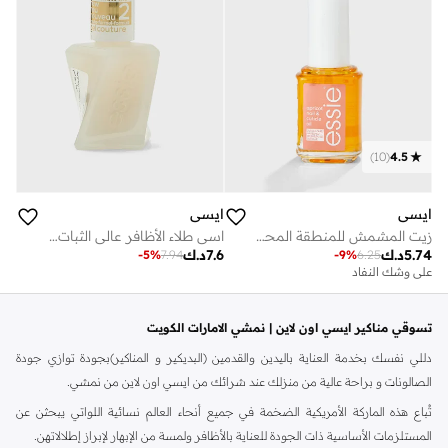
)
10
(
4.5
ايسي
ايسي
زيت المشمش للمنطقة المحيطة بالظفر
اسي طلاء الأظافر عالي الثبات جل كوتور بلون مات توب كوت 13.5 مل
5.74
د.ك
7.6
د.ك
-
5
%
7.94
-
9
%
6.25
على وشك النفاد
تسوقي مناكير ايسي اون لاين | نمشي الامارات الكويت
دللي نفسك بخدمة العناية باليدين والقدمين (البديكير و المناكير)بجودة توازي جودة
الصالونات و براحة عالية من منزلك عند شرائك من ايسي اون لاين من نمشي.
تُباع هذه الماركة الأمريكية الضخمة في جميع أنحاء العالم نسائية اللواتي يبحثن عن
المستلزمات الأساسية ذات الجودة للعناية بالأظافر ولمسة من الإبهار لإبراز إطلالاتهن.