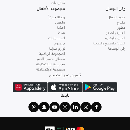
تخفيضات
ركن الجمال
مجموعة الأطفال
جديد الجمال
وصلنا حديثاً
مكياج
ملابس
عطور
احذية
العناية بالشعر
شنط
العناية بالبشرة
اكسسوارات
العناية بالجسم والصحة
بريميوم
ركن الوسامة
لوازم منزلية
المجموعة الرياضية
تسوقوا حسب العمر
مجموعة البنات كاملة
مجموعة الأولاد كاملة
تسوق عبر التطبيق
تابعنا