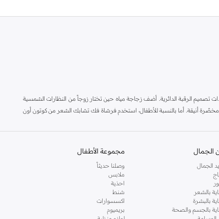
 تصميم الرقبة الدائرية. أضف زجاجة مياه حين تختار زوجاً من النظارات الشمسية
ًرة أنيقة. أما بالنسبة للأطفال، استخدم فرشاة فك تشابك الشعر من كوتون أون
 اون لاين على كل ما تحتاجه لتبدو بأفضل حالاتك وتزهو بأناقتك. إن خدمة الشحن
 الجمال
مجموعة الأطفال
د الجمال
وصلنا حديثاً
اج
ملابس
ر
احذية
اية بالشعر
شنط
اية بالبشرة
اكسسوارات
ناية بالجسم والصحة
بريميوم
 الوسامة
لوازم منزلية