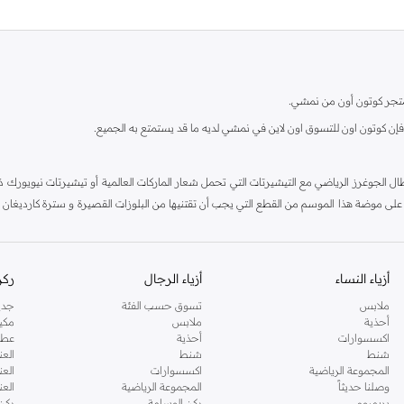
متجر كوتون أون من نمشي.
فإن كوتون اون للتسوق اون لاين في نمشي لديه ما قد يستمتع به الجميع.
وغرز الرياضي مع التيشيرتات التي تحمل شعار الماركات العالمية أو تيشيرتات نيويورك ذات
موضة هذا الموسم من القطع التي يجب أن تقتنيها من البلوزات القصيرة و سترة كارديغان مخص
تصميم يونيكورن هي اكسسوارات مثالية للنوم. كاجوال مريح أو كاجوال عصري يحتوي كوتون أون
 تجعل من موقع نمشي للتسوق خيارك الأفضل للتسوق اون لاين.
أزياء النساء
أزياء الرجال
ركن
ملابس
تسوق حسب الفئة
جدي
أحذية
ملابس
مكي
اكسسوارات
أحذية
عطو
شنط
شنط
العن
المجموعة الرياضية
اكسسوارات
العن
وصلنا حديثاً
المجموعة الرياضية
الع
بريميوم
ركن الوسامة
ركن