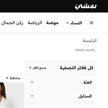
موضة
الرياضة
ركن الجمال
النساء
الرجال
الرئيسية
الأطفال
_result-count
كل فلاتر التصفية
مسح الكل
مخطط
الفئة
نساء
)
2
(
الستايل
كاجوال
(
1
)