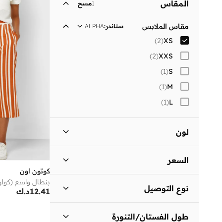
المقاس
1
مسح
لباس يومي
(
1
)
مقاس الملابس
ستاندر
:
ALPHA
)
2
(
XS
)
2
(
XXS
)
1
(
S
)
1
(
M
)
1
(
L
لون
متعدد الألوان
(
1
)
السعر
برتقالي
(
1
)
كوتون اون
بنطال واسع (كو
السعر الأقل
السعر الأعلى
نوع التوصيل
د.ك
د.ك
12.41
د.ك
توصيل قياسي
(
2
)
انطلق
طول الفستان/التنورة