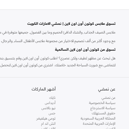
تسوق ملابس كوتون أون اون لاين | نمشي الامارات الكويت
ملابس الصيف الجذاب, والشتاء الدافئ الحميم وما بين الفصول, جميعها متوفرة في 
مع وجود أكثر من ألف تصميم للاختيار من مجموعة ملابس الأطفال, النساء, والرجال، 
تسوق من كوتون أون اون لاين السالمية
هل تبحث عن مظهر لطيف ولكن عصري؟ اطلب كوتون أون اون لاين وقم بتنسيق بنطال الج
لتتماشى مع شورت السباحة الجديد خاصتك. اشتري من كوتون أون اون لاين لتحصل على 
اون لاين قبل ارتداء طوق الشعر أو الكاب. ألعاب الارانب المحشوة وقمصان النوم ب
السريع والدفع نقداًعند التسليم وسياسة التبديل الخالية من المتاعب وخدمة عملاء ذات المستوى العالمي وخدمة الإرجاع خلال 14 يوم
عن نمشي
أشهر الماركات
عن نمشي
نايك
سياسة الخصوصية
أديداس
سياسة الاسترجاع
نيو بالانس
حقوق المستهلك
جس
المملكة العربية السعودية
تومي هيلفيغر
الإمارات العربية المتحدة
اتش اند ام
الكويت
كالفن كلاين