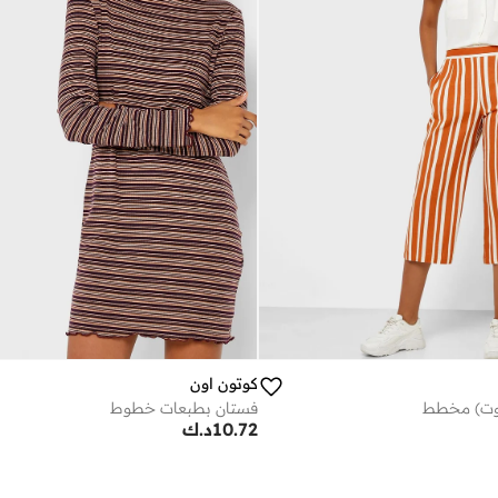
كوتون اون
لوت) مخطط
فستان بطبعات خطوط
10.72
د.ك