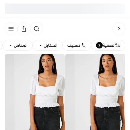
تصفية
تصنيف
الستايل
المقاس
2