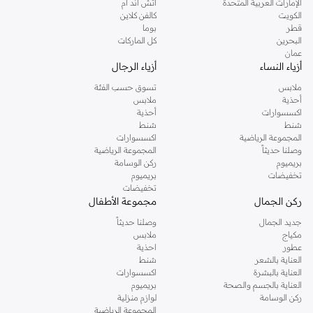
من كوتون أون اون لاين قبل ارتداء طوق الشعر أو الكاب. ألعاب الارانب المحشوة
الإمارات العربية المتحدة
اتش اند ام
الكويت
كالفن كلاين
وقمصان النوم بتصميم يونيكورن هي اكسسوارات مثالية للنوم. كاجوال مريح أو كاجوال
قطر
بوما
عصري يحتوي كوتون أون اون لاين على كل ما تحتاجه لتبدو بأفضل حالاتك وتزهو
البحرين
كل الماركات
بأناقتك. إن خدمة الشحن السريع والدفع نقداًعند التسليم وسياسة التبديل الخالية من
عمان
أزياء النساء
أزياء الرجال
المتاعب وخدمة عملاء ذات المستوى العالمي وخدمة الإرجاع خلال 14 يوم تجعل من
موقع نمشي للتسوق خيارك الأفضل للتسوق اون لاين.
ملابس
تسوق حسب الفئة
أحذية
ملابس
اكسسوارات
أحذية
شنط
شنط
المجموعة الرياضية
اكسسوارات
وصلنا حديثاً
المجموعة الرياضية
بريميوم
ركن الوسامة
تخفيضات
بريميوم
تخفيضات
ركن الجمال
مجموعة الأطفال
جديد الجمال
وصلنا حديثاً
مكياج
ملابس
عطور
احذية
العناية بالشعر
شنط
العناية بالبشرة
اكسسوارات
العناية بالجسم والصحة
بريميوم
ركن الوسامة
لوازم منزلية
المجموعة الرياضية