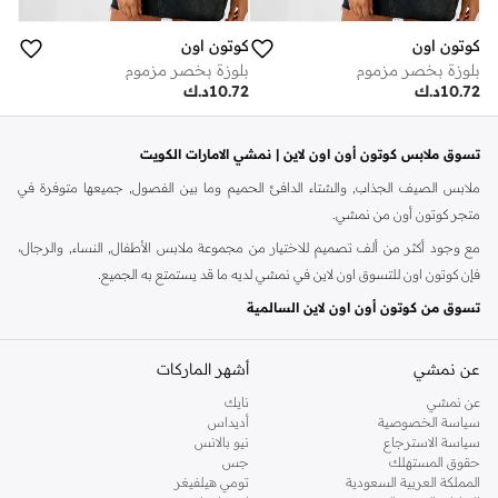
كوتون اون
كوتون اون
بلوزة بخصر مزموم
بلوزة بخصر مزموم
10.72
د.ك
10.72
د.ك
تسوق ملابس كوتون أون اون لاين | نمشي الامارات الكويت
ملابس الصيف الجذاب, والشتاء الدافئ الحميم وما بين الفصول, جميعها متوفرة في
متجر كوتون أون من نمشي.
مع وجود أكثر من ألف تصميم للاختيار من مجموعة ملابس الأطفال, النساء, والرجال،
فإن كوتون اون للتسوق اون لاين في نمشي لديه ما قد يستمتع به الجميع.
تسوق من كوتون أون اون لاين السالمية
هل تبحث عن مظهر لطيف ولكن عصري؟ اطلب كوتون أون اون لاين وقم بتنسيق بنطال
عن نمشي
أشهر الماركات
الجوغرز الرياضي مع التيشيرتات التي تحمل شعار الماركات العالمية أو تيشيرتات
نيويورك ذات تصميم الرقبة الدائرية. أضف زجاجة مياه حين تختار زوجاً من النظارات
عن نمشي
نايك
الشمسية لتتماشى مع شورت السباحة الجديد خاصتك. اشتري من كوتون أون اون لاين
سياسة الخصوصية
أديداس
سياسة الاسترجاع
نيو بالانس
لتحصل على موضة هذا الموسم من القطع التي يجب أن تقتنيها من البلوزات القصيرة و
حقوق المستهلك
جس
سترة كارديغان مخصًرة أنيقة. أما بالنسبة للأطفال، استخدم فرشاة فك تشابك الشعر
المملكة العربية السعودية
تومي هيلفيغر