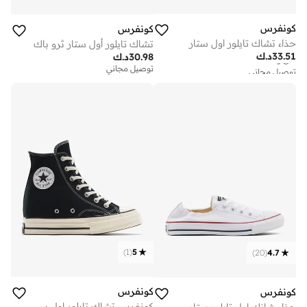
كونفرس
كونفرس
حذاء تشاك تايلور اول ستار
تشاك تايلور أول ستار ثرو باك
توصيل مجاني
33.51
د.ك
30.98
د.ك
على وشك النفاد
توصيل مجاني
توصيل مجاني
على وشك النفاد
)
1
(
5
)
20
(
4.7
كونفرس
كونفرس
كونفرس تشاك تايلور اول ستار ويدج