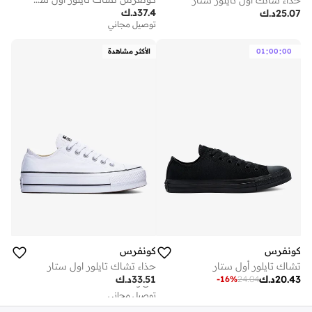
حذاء شانك اول تايلور ستار
37.4
د.ك
25.07
د.ك
توصيل مجاني
:
:
00
00
01
الأكثر مشاهدة
كونفرس
كونفرس
تشاك تايلور أول ستار
حذاء تشاك تايلور اول ستار
توصيل مجاني
20.43
د.ك
33.51
د.ك
-
16
%
24.04
على وشك النفاد
توصيل مجاني
على وشك النفاد