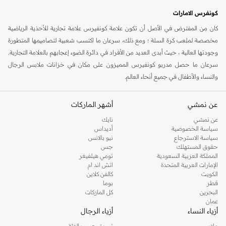
كونفرس الامارات
كان من المفترض في الأصل أن تكون علامة كونفيرس علامة تجارية للأحذية الرياضية
مخصصة لملعب كرة السلة ؛ ومع ذلك، سرعان ما اكتسب شعبية لتصاميمها المتطورة
وجودتها العالية ، حيث أبدى العديد من الأفراد في دائرة الضوء إعجابهم بالعلامة التجارية.
سرعان ما حصل مدربو كونفيرس المميزون على مكان في خزانات ملابس الرجال
والنساء والأطفال في جميع أنحاء العالم.
تقدم الماركة مجموعة من أحذية السنيكرز الإضافية والتيشرتات والسترات والهوديز
عن نمشي
أشهر الماركات
والسويتشيرتات والحقائب الرياضية والقبعات وأغطية الرأس الأخرى. جميعها مثالية
للصالة الرياضية وعطلات نهاية الأسبوع وأيام العطل والتسكع، فهذه المجموعة سهلة
عن نمشي
نايك
الارتداء مهما كانت خططك.
سياسة الخصوصية
أديداس
سياسة الاسترجاع
نيو بالانس
لدى كونفيرس ملابس غير رسمية الرجالية المصنوعة من مواد فائقة الجودة ومصممة
حقوق المستهلك
جس
للارتداء اليومي والراحة. تتنوع
ملابس نمط حياة الرجال
من كونفيرس من
التيشيرتات
المملكة العربية السعودية
تومي هيلفيغر
الإمارات العربية المتحدة
اتش اند ام
إلى الهوديز والجاكيتات والسترات، مما يتيح لك الاستمتاع بأحدث التصميمات من الرأس
الكويت
كالفن كلاين
إلى القدمين. سواء كنت تبحث عن أحدث التصميمات الموسمية للرجال أو أحدث أشكال
قطر
بوما
الصيحات، فإن ملابس وأحذية الرجال من كونفيرس تأتي في مجموعة واسعة من
البحرين
كل الماركات
عمان
الرسومات والمطبوعات والألوان ، مما يسمح لك بإختيار المظهر الذي يناسب شخصيتك
أزياء النساء
أزياء الرجال
وأسلوبك.
ملابس
تسوق حسب الفئة