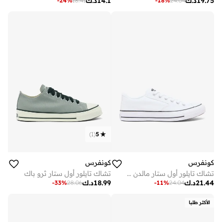
19.75
د.ك
14.1
د.ك
-
24
%
18.41
-
18
%
24.04
)
1
(
5
كونفرس
كونفرس
تشاك تايلور أول ستار مالدن ستريت
تشاك تايلور أول ستار ثرو باك
21.44
د.ك
18.99
د.ك
-
33
%
28.06
-
11
%
24.04
الأكثر طلبا