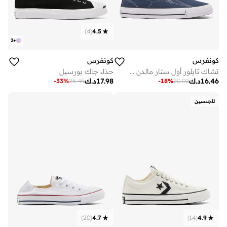
)
4
(
4.5
2
+
كونفرس
كونفرس
تشاك تايلور أول ستار مالدن سلايب
حذاء جاك بورسيل
16.46
د.ك
17.98
د.ك
-
33
%
26.45
-
18
%
20.02
للجنسين
)
20
(
4.7
)
14
(
4.9