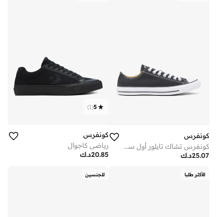
)
1
(
5
كونفرس
كونفرس
رياضي كاجوال
كونفرس تشاك تايلور أول ستار
20.85
د.ك
25.07
د.ك
الأكثر طلبا
للجنسين