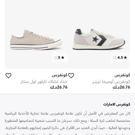
)
1
(
5
)
2
(
4.5
كونفرس
كونفرس
كونفرس أوميجا ترينر
حذاء تشاك تايلور اول ستار
26.76
د.ك
26.76
د.ك
كونفرس الامارات
كان من المفترض في الأصل أن تكون علامة كونفيرس علامة تجارية للأحذية الرياضية
مخصصة لملعب كرة السلة ؛ ومع ذلك، سرعان ما اكتسب شعبية لتصاميمها المتطورة
وجودتها العالية ، حيث أبدى العديد من الأفراد في دائرة الضوء إعجابهم بالعلامة التجارية.
سرعان ما حصل مدربو كونفيرس المميزون على مكان في خزانات ملابس الرجال