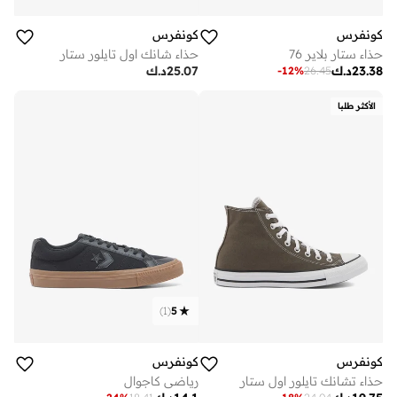
كونفرس
كونفرس
حذاء ستار بلاير 76
حذاء شانك اول تايلور ستار
23.38
د.ك
25.07
د.ك
-
12
%
26.45
الأكثر طلبا
)
1
(
5
كونفرس
كونفرس
حذاء تشانك تايلور اول ستار
رياضي كاجوال