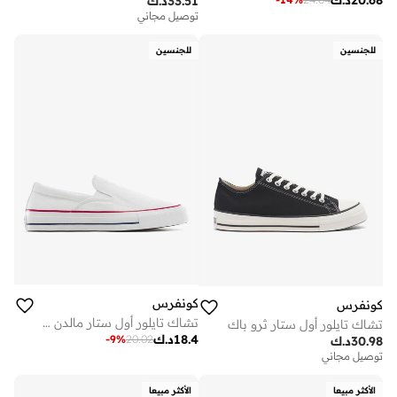
20.68
د.ك
33.51
د.ك
توصيل مجاني
على وشك النفاد
توصيل مجاني
للجنسين
للجنسين
على وشك النفاد
كونفرس
كونفرس
تشاك تايلور أول ستار مالدن ستريت سلايب أون
تشاك تايلور أول ستار ثرو باك
18.4
د.ك
-
9
%
20.02
30.98
د.ك
توصيل مجاني
الأكثر مبيعا
الأكثر مبيعا