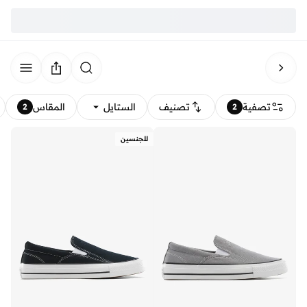
تصفية
تصنيف
الستايل
المقاس
2
2
للجنسين