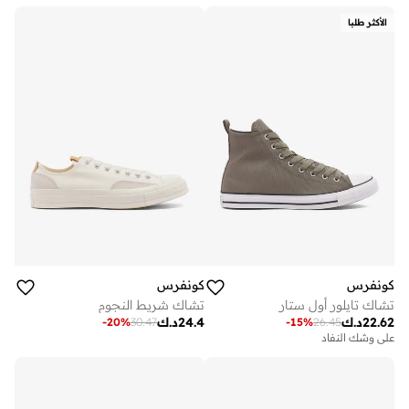
الأكثر طلبا
كونفرس
كونفرس
تشاك تايلور أول ستار
تشاك شريط النجوم
22.62
د.ك
24.4
د.ك
-
20
%
30.47
-
15
%
26.45
على وشك النفاد