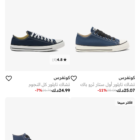
)
4
(
4.8
كونفرس
كونفرس
تشاك تايلور أول ستار ثرو باك
تشاك تايلور كل النجوم
25.07
د.ك
24.99
د.ك
-
7
%
26.76
-
11
%
28.06
الأكثر مبيعا