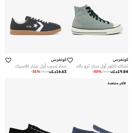
كونفرس
كونفرس
تشاك تايلور أول ستار ثرو باك
حذاء تدريب أول ستار كلاسيك
19.84
د.ك
16.63
د.ك
-
31
%
24.04
-
30
%
28.06
الأكثر مشاهدة