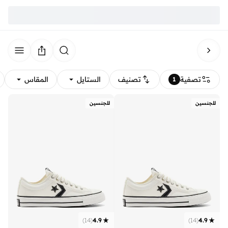
تصفية
تصنيف
الستايل
المقاس
1
للجنسين
للجنسين
)
14
(
4.9
)
14
(
4.9