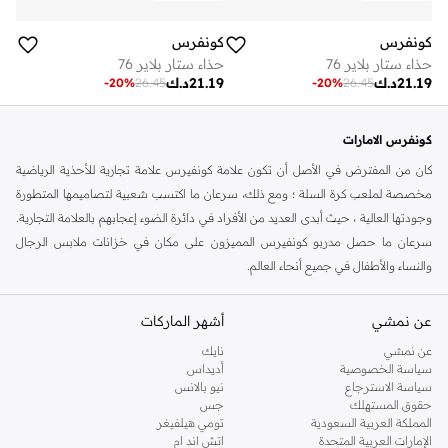
كونفرس
كونفرس
حذاء ستار بلاير 76
حذاء ستار بلاير 76
21.19
د.ك
21.19
د.ك
-
20
%
26.45
-
20
%
26.45
كونفرس الامارات
كان من المفترض في الأصل أن تكون علامة كونفيرس علامة تجارية للأحذية الرياضية
مخصصة لملعب كرة السلة ؛ ومع ذلك، سرعان ما اكتسب شعبية لتصاميمها المتطورة
وجودتها العالية ، حيث أبدى العديد من الأفراد في دائرة الضوء إعجابهم بالعلامة التجارية.
سرعان ما حصل مدربو كونفيرس المميزون على مكان في خزانات ملابس الرجال
والنساء والأطفال في جميع أنحاء العالم.
تقدم الماركة مجموعة من أحذية السنيكرز الإضافية والتيشرتات والسترات والهوديز
عن نمشي
أشهر الماركات
والسويتشيرتات والحقائب الرياضية والقبعات وأغطية الرأس الأخرى. جميعها مثالية
للصالة الرياضية وعطلات نهاية الأسبوع وأيام العطل والتسكع، فهذه المجموعة سهلة
عن نمشي
نايك
الارتداء مهما كانت خططك.
سياسة الخصوصية
أديداس
سياسة الاسترجاع
نيو بالانس
لدى كونفيرس ملابس غير رسمية الرجالية المصنوعة من مواد فائقة الجودة ومصممة
حقوق المستهلك
جس
للارتداء اليومي والراحة. تتنوع
ملابس نمط حياة الرجال
من كونفيرس من
التيشيرتات
المملكة العربية السعودية
تومي هيلفيغر
الإمارات العربية المتحدة
اتش اند ام
إلى الهوديز والجاكيتات والسترات، مما يتيح لك الاستمتاع بأحدث التصميمات من الرأس