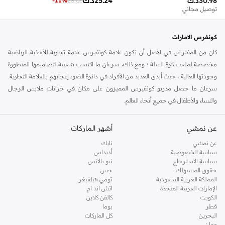
30.98
د.ك
25.24
د.ك
-
11
%
28.06
توصيل مجاني
كونفرس الامارات
كان من المفترض في الأصل أن تكون علامة كونفيرس علامة تجارية للأحذية الرياضية
مخصصة لملعب كرة السلة ؛ ومع ذلك، سرعان ما اكتسب شعبية لتصاميمها المتطورة
وجودتها العالية ، حيث أبدى العديد من الأفراد في دائرة الضوء إعجابهم بالعلامة التجارية.
سرعان ما حصل مدربو كونفيرس المميزون على مكان في خزانات ملابس الرجال
والنساء والأطفال في جميع أنحاء العالم.
تقدم الماركة مجموعة من أحذية السنيكرز الإضافية والتيشرتات والسترات والهوديز
عن نمشي
أشهر الماركات
والسويتشيرتات والحقائب الرياضية والقبعات وأغطية الرأس الأخرى. جميعها مثالية
للصالة الرياضية وعطلات نهاية الأسبوع وأيام العطل والتسكع، فهذه المجموعة سهلة
عن نمشي
نايك
الارتداء مهما كانت خططك.
سياسة الخصوصية
أديداس
سياسة الاسترجاع
نيو بالانس
لدى كونفيرس ملابس غير رسمية الرجالية المصنوعة من مواد فائقة الجودة ومصممة
حقوق المستهلك
جس
للارتداء اليومي والراحة. تتنوع
ملابس نمط حياة الرجال
من كونفيرس من
التيشيرتات
المملكة العربية السعودية
تومي هيلفيغر
الإمارات العربية المتحدة
اتش اند ام
إلى الهوديز والجاكيتات والسترات، مما يتيح لك الاستمتاع بأحدث التصميمات من الرأس
الكويت
كالفن كلاين
إلى القدمين. سواء كنت تبحث عن أحدث التصميمات الموسمية للرجال أو أحدث أشكال
قطر
بوما
الصيحات، فإن ملابس وأحذية الرجال من كونفيرس تأتي في مجموعة واسعة من
البحرين
كل الماركات
عمان