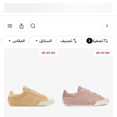
تصفية
تصنيف
الستايل
المقاس
2
:
:
:
:
09
07
00
09
07
00