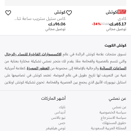
كوتش
كوتش
كادي
كاس ستيل ستريب ساعة تناظرية
65.17
د.ك
96.06
د.ك
-
34
%
97.68
توصيل مجاني
توصيل مجاني
كوتش الكويت
تسوق منتجات علامة كوتش الرائدة في عالم
الاكسسوارات الفاخرة للنساء
و
الرجال
والتي تتسم بالعصرية والفخامة معًا. يقدم لك متجر نمشي تشكيلة مختارة بعناية من
الساعات النسائية
والرجالية بالإضافة إلى مجموعة من
العطور المميزة
. كعلامة أمريكية
غنية عن التعريف لها تاريخ طويل في عالم الموضة، تعتمد كوتش في تصاميمها على
استايل نيويورك الأنيق الذي يجمع بين العصرية والفخامة. تحوي تشكيلة كوتش اونلاين
التي يقدمها متجر نمشي في الكويت كل ما تحتاجه من روائع الساعات والاكسسوارات
و
العطور الرجالية
و
العطور النسائية
من كوتش.
عن نمشي
أشهر الماركات
يمكن أن يخبر عطرك الكثير عن شخصيتك وربما يؤثر على الشخص الآخر قبل أن
عن نمشي
نايك
تتحدث معه. العطور المقدمة من الماركات العالمية تتحدث الكثير عن ذوقك، حيث أنها
سياسة الخصوصية
أديداس
سياسة الاسترجاع
نيو بالانس
انعكاس لأسلوبك الفريد، لذا تأكد من اختيار العطر المناسب مع عطر كوتش.
حقوق المستهلك
جس
الساعة عبارة عن اكسسوار يُظهر شخصيتك بمجرد أن تجد ما يناسبك. تأتي
ساعات
المملكة العربية السعودية
تومي هيلفيغر