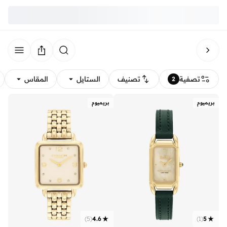
تصفية
تصنيف
الستايل
المقاس
2
بريميوم
بريميوم
)
5
(
4.6
)
1
(
5