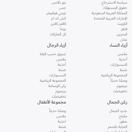
سياسة الاسترجاع
نيو بالانس
حقوق المستهلك
جس
المملكة العربية السعودية
تومي هيلفيغر
الإمارات العربية المتحدة
اتش اند ام
الكويت
كالفن كلاين
قطر
بوما
البحرين
كل الماركات
عمان
أزياء النساء
أزياء الرجال
ملابس
تسوق حسب الفئة
أحذية
ملابس
اكسسوارات
أحذية
شنط
شنط
المجموعة الرياضية
اكسسوارات
وصلنا حديثاً
المجموعة الرياضية
بريميوم
ركن الوسامة
تخفيضات
بريميوم
تخفيضات
ركن الجمال
مجموعة الأطفال
جديد الجمال
وصلنا حديثاً
مكياج
ملابس
عطور
احذية
العناية بالشعر
شنط
العناية بالبشرة
اكسسوارات