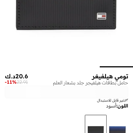
تومي هيلفيغر
20.6
د.ك
-
11
%
22.91
حامل بطاقات هيلفيجر جلد بشعار العلم
غير قابل للاستبدال
اللون
:
أسود