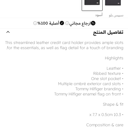
أسود
سبيس بلو
ارجاع مجاني
أصلية 100%
تفاصيل المنتج
This streamlined leather credit card holder provides ample slots
for the essentials, as well as flag detail for a touch of branding.
Highlights
• Leather
• Ribbed texture
• One slot pocket
• Multiple ombré exterior card slots
• Tommy Hilfiger branding
• Tommy Hilfiger enamel flag on front
Shape & fit
• 10.3 x 7.7 x 0.5cm
Composition & care