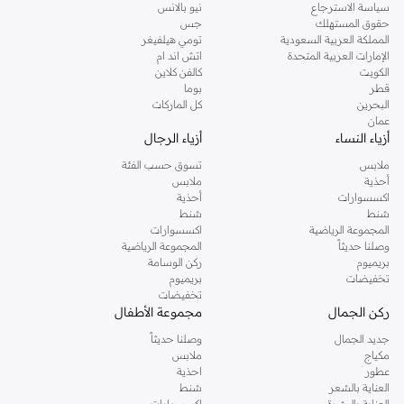
سياسة الاسترجاع
نيو بالانس
حقوق المستهلك
جس
المملكة العربية السعودية
تومي هيلفيغر
الإمارات العربية المتحدة
اتش اند ام
الكويت
كالفن كلاين
قطر
بوما
البحرين
كل الماركات
عمان
أزياء النساء
أزياء الرجال
ملابس
تسوق حسب الفئة
أحذية
ملابس
اكسسوارات
أحذية
شنط
شنط
المجموعة الرياضية
اكسسوارات
وصلنا حديثاً
المجموعة الرياضية
بريميوم
ركن الوسامة
تخفيضات
بريميوم
تخفيضات
ركن الجمال
مجموعة الأطفال
جديد الجمال
وصلنا حديثاً
مكياج
ملابس
عطور
احذية
العناية بالشعر
شنط
العناية بالبشرة
اكسسوارات