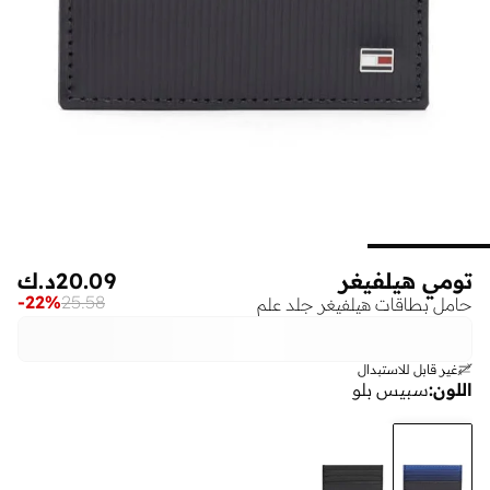
تومي هيلفيغر
20.09
د.ك
-
22
%
25.58
حامل بطاقات هيلفيغر جلد علم
غير قابل للاستبدال
اللون
:
سبيس بلو