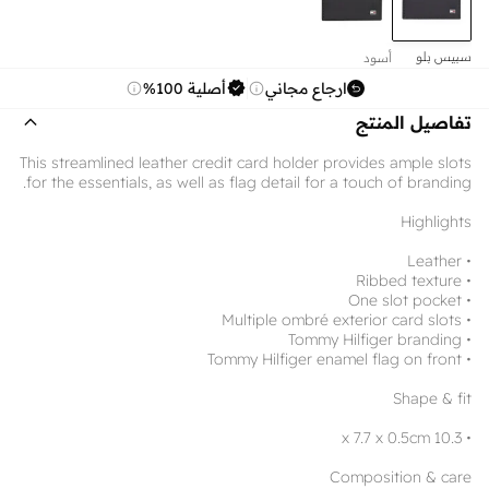
سبيس بلو
أسود
ارجاع مجاني
أصلية 100%
تفاصيل المنتج
This streamlined leather credit card holder provides ample slots
for the essentials, as well as flag detail for a touch of branding.
Highlights
• Leather
• Ribbed texture
• One slot pocket
• Multiple ombré exterior card slots
• Tommy Hilfiger branding
• Tommy Hilfiger enamel flag on front
Shape & fit
• 10.3 x 7.7 x 0.5cm
Composition & care