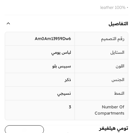
• 100% leather
التفاصيل
رقم التصميم
Am0Am13959Dw6
الستايل
لباس يومي
اللون
سبيس بلو
الجنس
ذكر
النمط
نسيجي
3
Number Of
Compartments
تومي هيلفيغر