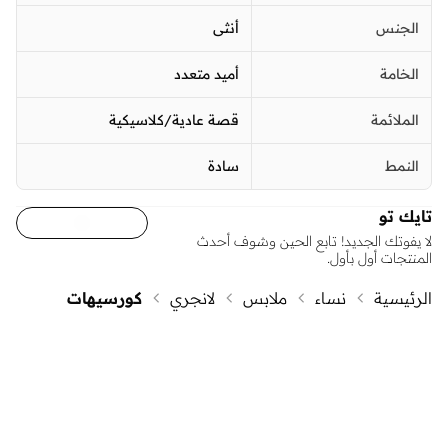
الجنس
أنثى
الخامة
أميد متعدد
الملائمة
قصة عادية/كلاسيكية
النمط
سادة
تايك تو
لا يفوتك الجديد! تابع الحين وشوف أحدث
المنتجات أول بأول.
الرئيسية
نساء
ملابس
لانجري
كورسيهات