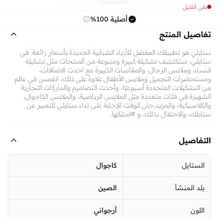
بقي القليل
أصلية 100%
تفاصيل المنتج
ستايلي هو تطبيقك المفضل للأزياء الشبابية الجديدة بأسعار رائعة. في
ستايلي، ستكتشف تشكيلة كبيرة ومتنوعة من المنتجات مثل تشكيلة
النساء، وملابس الرجال، والمقاسات الكبيرة مع احدث الاضافات،
ومستحضرات التجميل وملابس الأطفال.علاوة على ذلك، انغمس في عالم
من التشكيلات المتجددة أسبوعيًا، وأحدث التصاميم والماركات التجارية
الشهيرة في فئات متعددة مثل الملابس الرياضية، والملابس الكاجوال،
والكلاسيكية، والمزيد.حان الوقت للإجابة على نداء ستايلي للتعبير عن
ستايلك، والاحتفال بذلك، و #امتلكها.
التفاصيل
الستايل
كاجوال
بلد المنشأ
الصين
اللون
أرجواني