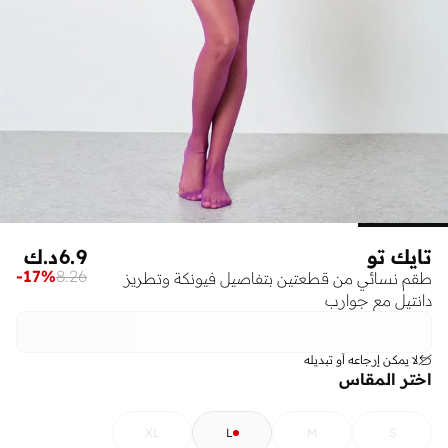
تايك تو
6.9
د.ك
-
17
%
8.26
طقم نسائي من قطعتين بتفاصيل فيونكة وتطريز
دانتيل مع جوارب
لا يمكن إرجاعه أو تبديله
اختر المقاس
XL
L
M
S