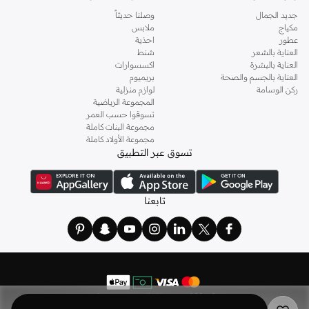
جديد الجمال
وصلنا حديثاً
مكياج
ملابس
عطور
احذية
العناية بالشعر
شنط
العناية بالبشرة
اكسسوارات
العناية بالجسم والصحة
بريميوم
ركن الوسامة
لوازم منزلية
المجموعة الرياضية
تسوقوا حسب العمر
مجموعة البنات كاملة
مجموعة الأولاد كاملة
تسوق عبر التطبيق
تابعنا
©
2026 نمشي. كل الحقوق محفوظة
نمشي هولدينج ليميتد