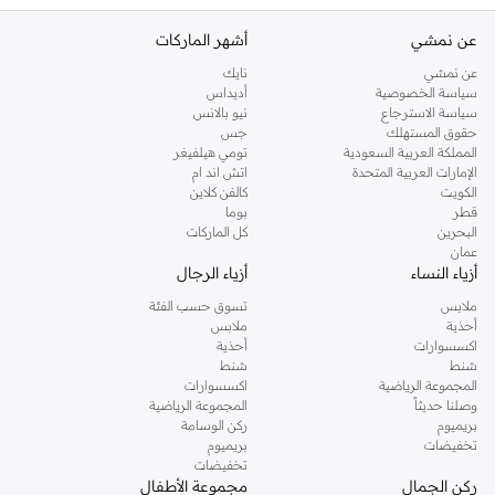
عن نمشي
أشهر الماركات
عن نمشي
نايك
سياسة الخصوصية
أديداس
سياسة الاسترجاع
نيو بالانس
حقوق المستهلك
جس
المملكة العربية السعودية
تومي هيلفيغر
الإمارات العربية المتحدة
اتش اند ام
الكويت
كالفن كلاين
قطر
بوما
البحرين
كل الماركات
عمان
أزياء النساء
أزياء الرجال
ملابس
تسوق حسب الفئة
أحذية
ملابس
اكسسوارات
أحذية
شنط
شنط
المجموعة الرياضية
اكسسوارات
وصلنا حديثاً
المجموعة الرياضية
بريميوم
ركن الوسامة
تخفيضات
بريميوم
تخفيضات
ركن الجمال
مجموعة الأطفال