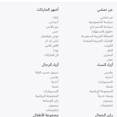
عن نمشي
أشهر الماركات
عن نمشي
نايك
سياسة الخصوصية
أديداس
سياسة الاسترجاع
نيو بالانس
حقوق المستهلك
جس
المملكة العربية السعودية
تومي هيلفيغر
الإمارات العربية المتحدة
اتش اند ام
الكويت
كالفن كلاين
قطر
بوما
البحرين
كل الماركات
عمان
أزياء النساء
أزياء الرجال
ملابس
تسوق حسب الفئة
أحذية
ملابس
اكسسوارات
أحذية
شنط
شنط
المجموعة الرياضية
اكسسوارات
وصلنا حديثاً
المجموعة الرياضية
بريميوم
ركن الوسامة
تخفيضات
بريميوم
تخفيضات
ركن الجمال
مجموعة الأطفال