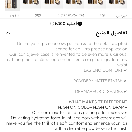
ميرسي-
505 -
274 FRENCH
217
292 -
شفاف
سيمون 290
Attrape-
TEA
OVERDRAMATIC
أصلية 100%
Cœur
تفاصيل المنتج
Define your lips in one swipe thanks to the petal sculpted
shape for an ultra precise application.
Our iconic jewel case is reinvented to be even more luxurious,
featuring the Lancôme logo embossed along the signature tiny
waist.
✔ LASTING COMFORT
✔ POWDERY MATTE FINISH
✔ DRAMAPHORIC SHADES
WHAT MAKES IT DIFFERENT
HIGH ON COLOR,HIGH ON DRAMA
Our iconic matte lipstick is getting a full makeover!
Its lasting hydrating formula infused now with ceramides will
make you feel the thrill of a soft comfort and enhance your lips
with a desirable powdery-matte finish.