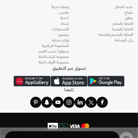
جديد الجمال
وصلنا حديثاً
مكياج
ملابس
عطور
احذية
العناية بالشعر
شنط
العناية بالبشرة
اكسسوارات
العناية بالجسم والصحة
بريميوم
ركن الوسامة
لوازم منزلية
المجموعة الرياضية
تسوقوا حسب العمر
مجموعة البنات كاملة
مجموعة الأولاد كاملة
تسوق عبر التطبيق
تابعنا
©
2026 نمشي. كل الحقوق محفوظة
نمشي هولدينج ليميتد