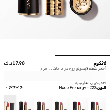
لانكوم
17.98
د.ك
أحمر شفاه لابسولو روج دراما مات ، . جرام
لا يمكن إرجاعه أو تبديله
اللون
:
222 - Nude Frenergy
)
VIEW
(
8