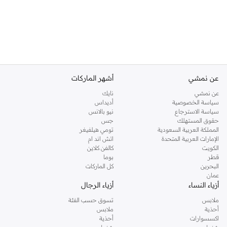
عن نمشي
أشهر الماركات
عن نمشي
نايك
سياسة الخصوصية
أديداس
سياسة الاسترجاع
نيو بالانس
حقوق المستهلك
جس
المملكة العربية السعودية
تومي هيلفيغر
الإمارات العربية المتحدة
اتش اند ام
الكويت
كالفن كلاين
قطر
بوما
البحرين
كل الماركات
عمان
أزياء النساء
أزياء الرجال
ملابس
تسوق حسب الفئة
أحذية
ملابس
اكسسوارات
أحذية