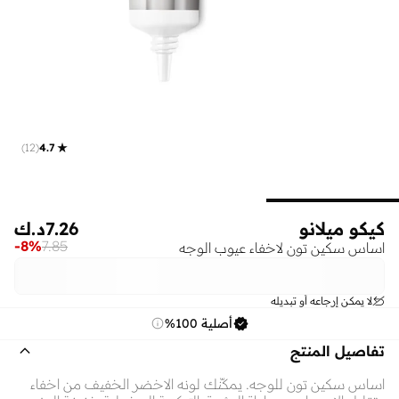
)
12
(
4.7
كيكو ميلانو
7.26
د.ك
-
8
%
7.85
اساس سكين تون لاخفاء عيوب الوجه
لا يمكن إرجاعه أو تبديله
أصلية 100%
تفاصيل المنتج
اساس سكين تون للوجه. يمكّنك لونه الاخضر الخفيف من اخفاء