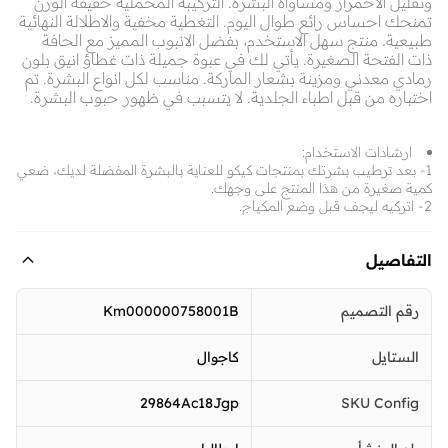
وتقليل الاحمرار ومساواة البشرة. التركيبة المخملية خفيفة الوزن
تمنحك احساس رائع طوال اليوم. التغطية مخفية والاطلالة النهائية
طبيعية. منتج سهل الاستخدم، بفضل الانبوب المميز مع الحافة
ذات الفتحة الصغيرة. يأتي لك في عبوة جميلة ذات غطاؤ انيق بلون
رمادي معدني ومزينة بشعار الماركة. مناسب لكل انواع البشرة. تم
اختباره من قبل اطباء الجلدية. لا يتسبب في ظهور حبوب البشرة.
ارشادات الاستخدام:
1- بعد ترطيب بشرتك بمنتجات كيكو للعناية بالبشرة المفضلة لديك، ضعي
كمية صغيرة من هذا المنتج على وجهك.
2- اتركيه ليجف قبل وضع المكياج.
التفاصيل
رقم التصميم
Km000000758001B
الستايل
كاجوال
29864Ac18Jgp
SKU Config