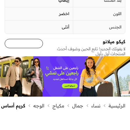
بلد المنشأ
إيطاليا
اللون
اخضر
الجنس
أنثى
كيكو ميلانو
لا يفوتك الجديد! تابع الحين وشوف أحدث
المنتجات أول بأول.
الرئيسية
نساء
جمال
مكياج
الوجه
كريم أساس و