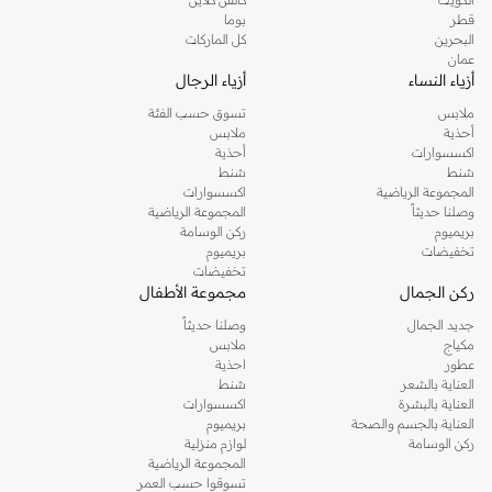
قطر
بوما
البحرين
كل الماركات
عمان
أزياء النساء
أزياء الرجال
ملابس
تسوق حسب الفئة
أحذية
ملابس
اكسسوارات
أحذية
شنط
شنط
المجموعة الرياضية
اكسسوارات
وصلنا حديثاً
المجموعة الرياضية
بريميوم
ركن الوسامة
تخفيضات
بريميوم
تخفيضات
ركن الجمال
مجموعة الأطفال
جديد الجمال
وصلنا حديثاً
مكياج
ملابس
عطور
احذية
العناية بالشعر
شنط
العناية بالبشرة
اكسسوارات
العناية بالجسم والصحة
بريميوم
ركن الوسامة
لوازم منزلية
المجموعة الرياضية
تسوقوا حسب العمر