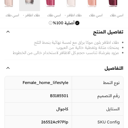
اسي طلاء
اسي طلاء
طلاء اظافر -
اسي طلاء
طلاء اظافر -
اسي طلاء
الأظافر بلون
الأظافر بلون
مارشملو كلاود
الأظافر بلون ان
توبلس اند
الأظافر بلون
أصلية 100%
أنجورا كاردي
ايتيرنل
- #63
ستيتشز 13.5
بيرفوت
باليه سليبرز
13.5 مل
أوبتيميست
مل
13.5 مل
تفاصيل المنتج
13.5 مل
طلاء اظافر بلون موكا براق مع لمسة نهائية بنمط الثلج
يمنحك متانة وتغطية خالية من العيوب
مزود بفرشاة تناسب حجم كل الاظافر لاستخدام خالي من الخطوط
التفاصيل
نوع النمط
Female_home_lifestyle
رقم التصميم
B3185501
الستايل
كاجوال
26552Ac97Plp
SKU Config