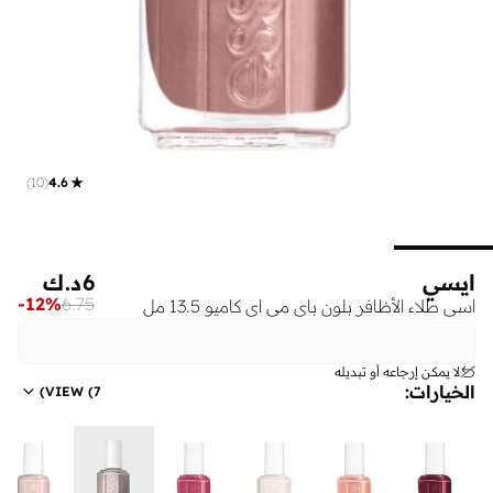
)
10
(
4.6
ايسي
6
د.ك
-
12
%
6.75
اسي طلاء الأظافر بلون باي مي اى كاميو 13.5 مل
لا يمكن إرجاعه أو تبديله
الخيارات
:
)
VIEW
(
7