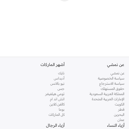
عن نمشي
أشهر الماركات
عن نمشي
نايك
سياسة الخصوصية
أديداس
سياسة الاسترجاع
نيو بالانس
حقوق المستهلك
جس
المملكة العربية السعودية
تومي هيلفيغر
الإمارات العربية المتحدة
اتش اند ام
الكويت
كالفن كلاين
قطر
بوما
البحرين
كل الماركات
عمان
أزياء النساء
أزياء الرجال