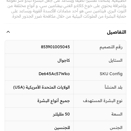
الطبيعية. يمنحك تقشيرًا لطيفًا ويساعد على جعل البشرة تبدو أكثر نعومة
وإشراقة يحتوي على خوخ كاكادو الغني بيفتامين سي، و أنواع مختلفة من
التوت البري. فيتامين سي هو أحد مضادات الأكسدة القوية ويساعد على
حماية البشرة من الملوثات البيئية من خلال مكافحة ضرر الجذور الحرة.
التفاصيل
رقم التصميم
853901005045
الستايل
كاجوال
De645Ac57Wko
SKU Config
بلد المنشأ
الولايات المتحدة الأمريكية (USA)
نوع البشرة المستهدف
جميع أنواع البشرة
السعة
50 ملليلتر
الجنس
للجنسين