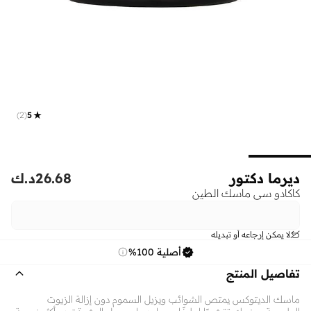
)
2
(
5
ديرما دكتور
26.68
د.ك
كاكادو سي ماسك الطين
لا يمكن إرجاعه أو تبديله
أصلية 100%
تفاصيل المنتج
ماسك الديتوكس يمتص الشوائب ويزيل السموم دون إزالة الزيوت