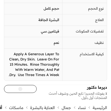
نوع الحجم
حجم كامل
العلاج
البشرة الجافة
تفضيلات المكونات
فيتامين سي
نظيف
نعم
كيفية الاستخدام
Apply A Generous Layer To
Clean, Dry Skin. Leave On For
15 Minutes. Rinse Thoroughly
With Warm Water, And Pat
Dry. Use Three Times A Week.
ديرما دكتور
لا يفوتك الجديد! تابع الحين وشوف أحدث
المنتجات أول بأول.
الرئيسية
نساء
جمال
العناية بالبشرة
ماسكات
أق