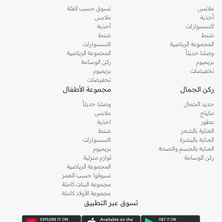
ملابس
تسوق حسب الفئة
أحذية
ملابس
اكسسوارات
أحذية
شنط
شنط
المجموعة الرياضية
اكسسوارات
وصلنا حديثاً
المجموعة الرياضية
بريميوم
ركن الوسامة
تخفيضات
بريميوم
تخفيضات
ركن الجمال
مجموعة الأطفال
جديد الجمال
وصلنا حديثاً
مكياج
ملابس
عطور
احذية
العناية بالشعر
شنط
العناية بالبشرة
اكسسوارات
العناية بالجسم والصحة
بريميوم
ركن الوسامة
لوازم منزلية
المجموعة الرياضية
تسوقوا حسب العمر
مجموعة البنات كاملة
مجموعة الأولاد كاملة
تسوق عبر التطبيق