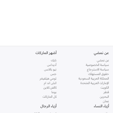
عن نمشي
أشهر الماركات
عن نمشي
نايك
سياسة الخصوصية
أديداس
سياسة الاسترجاع
نيو بالانس
حقوق المستهلك
جس
المملكة العربية السعودية
تومي هيلفيغر
الإمارات العربية المتحدة
اتش اند ام
الكويت
كالفن كلاين
قطر
بوما
البحرين
كل الماركات
عمان
أزياء النساء
أزياء الرجال