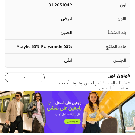
لون
2051049 01
اللون
ابيض
بلد المنشأ
الصين
مادة المنتج
65% Acrylic 35% Polyamide
الجنس
أنثى
كوتون اون
لا يفوتك الجديد! تابع الحين وشوف أحدث
المنتجات أول بأول.