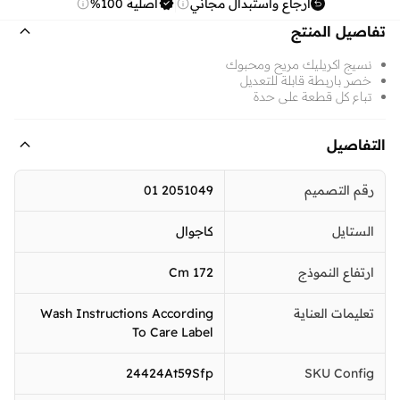
ارجاع واستبدال مجاني
أصلية 100%
تفاصيل المنتج
نسيج اكريليك مريح ومحبوك
خصر باربطة قابلة للتعديل
تباع كل قطعة على حدة
التفاصيل
رقم التصميم
2051049 01
الستايل
كاجوال
ارتفاع النموذج
172 Cm
تعليمات العناية
Wash Instructions According
To Care Label
24424At59Sfp
SKU Config