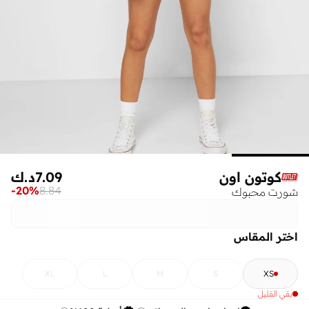
كوتون اون
7.09
د.ك
-
20
%
8.84
شورت محبوك
اختر المقاس
XL
L
M
S
XS
بقي القليل