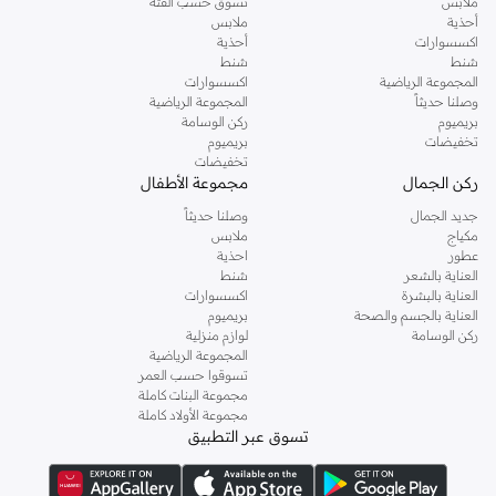
ملابس
تسوق حسب الفئة
أحذية
ملابس
اكسسوارات
أحذية
شنط
شنط
المجموعة الرياضية
اكسسوارات
وصلنا حديثاً
المجموعة الرياضية
بريميوم
ركن الوسامة
تخفيضات
بريميوم
تخفيضات
ركن الجمال
مجموعة الأطفال
جديد الجمال
وصلنا حديثاً
مكياج
ملابس
عطور
احذية
العناية بالشعر
شنط
العناية بالبشرة
اكسسوارات
العناية بالجسم والصحة
بريميوم
ركن الوسامة
لوازم منزلية
المجموعة الرياضية
تسوقوا حسب العمر
مجموعة البنات كاملة
مجموعة الأولاد كاملة
تسوق عبر التطبيق