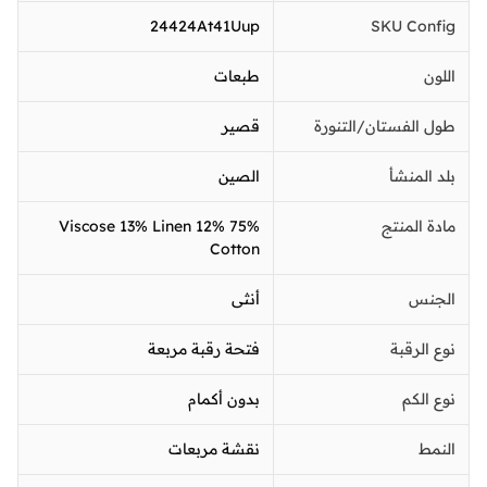
24424At41Uup
SKU Config
اللون
طبعات
طول الفستان/التنورة
قصير
بلد المنشأ
الصين
مادة المنتج
75% Viscose 13% Linen 12%
Cotton
الجنس
أنثى
نوع الرقبة
فتحة رقبة مربعة
نوع الكم
بدون أكمام
النمط
نقشة مربعات