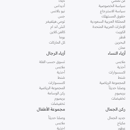
عن نمشي
نايك
سياسة الخصوصية
أديداس
سياسة الاسترجاع
نيو بالانس
حقوق المستهلك
جس
المملكة العربية السعودية
تومي هيلفيغر
الإمارات العربية المتحدة
اتش اند ام
الكويت
كالفن كلاين
قطر
بوما
البحرين
كل الماركات
عمان
أزياء النساء
أزياء الرجال
ملابس
تسوق حسب الفئة
أحذية
ملابس
اكسسوارات
أحذية
شنط
شنط
المجموعة الرياضية
اكسسوارات
وصلنا حديثاً
المجموعة الرياضية
بريميوم
ركن الوسامة
تخفيضات
بريميوم
تخفيضات
ركن الجمال
مجموعة الأطفال
جديد الجمال
وصلنا حديثاً
مكياج
ملابس
عطور
احذية