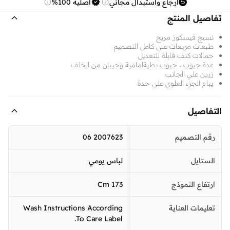
ارجاع واستبدال مجاني
أصلية 100%
تفاصيل المنتج
نسيج فيسكوز مريح
طبعات مربعات على كامل التصميم
حمالات كتف قابلة للتعديل
عدة جيوب ، جيوب بطيةامامية وجيبان من الخلف
زرين علي الجانب
يباع الجزء العلوي علي حدة
التفاصيل
رقم التصميم
2007623 06
الستايل
لباس يومي
ارتفاع النموذج
173 Cm
تعليمات العناية
Wash Instructions According
To Care Label.