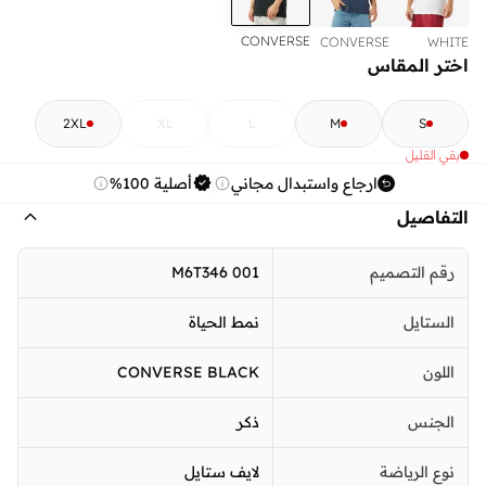
CONVERSE
CONVERSE
WHITE
BLACK
NAVY
اختر المقاس
2XL
XL
L
M
S
بقي القليل
ارجاع واستبدال مجاني
أصلية 100%
التفاصيل
رقم التصميم
M6T346 001
الستايل
نمط الحياة
اللون
CONVERSE BLACK
الجنس
ذكر
نوع الرياضة
لايف ستايل