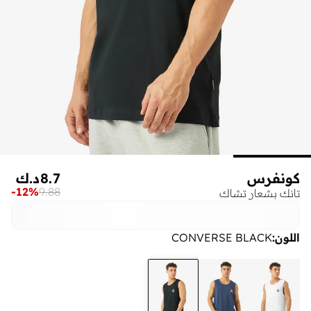
كونفرس
8.7
د.ك
-
12
%
9.88
تانك بشعار تشاك
اللون
:
CONVERSE BLACK