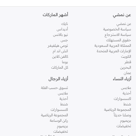
عن نمشي
أشهر الماركات
عن نمشي
نايك
سياسة الخصوصية
أديداس
سياسة الاسترجاع
نيو بالانس
حقوق المستهلك
جس
المملكة العربية السعودية
تومي هيلفيغر
الإمارات العربية المتحدة
اتش اند ام
الكويت
كالفن كلاين
قطر
بوما
البحرين
كل الماركات
عمان
أزياء النساء
أزياء الرجال
ملابس
تسوق حسب الفئة
أحذية
ملابس
اكسسوارات
أحذية
شنط
شنط
المجموعة الرياضية
اكسسوارات
وصلنا حديثاً
المجموعة الرياضية
بريميوم
ركن الوسامة
تخفيضات
بريميوم
تخفيضات