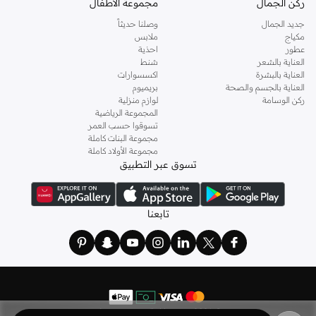
ركن الجمال
مجموعة الأطفال
جديد الجمال
وصلنا حديثاً
مكياج
ملابس
عطور
احذية
العناية بالشعر
شنط
العناية بالبشرة
اكسسوارات
العناية بالجسم والصحة
بريميوم
ركن الوسامة
لوازم منزلية
المجموعة الرياضية
تسوقوا حسب العمر
مجموعة البنات كاملة
مجموعة الأولاد كاملة
تسوق عبر التطبيق
تابعنا
©
2026 نمشي. كل الحقوق محفوظة