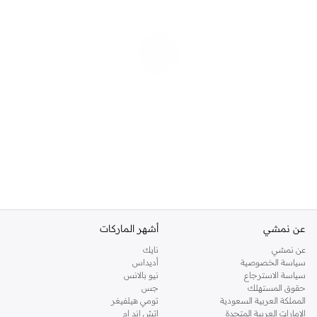
عن نمشي
أشهر الماركات
عن نمشي
نايك
سياسة الخصوصية
أديداس
سياسة الاسترجاع
نيو بالانس
حقوق المستهلك
جس
المملكة العربية السعودية
تومي هيلفيغر
الإمارات العربية المتحدة
اتش اند ام