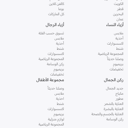
الكويت
كالفن كلاين
قطر
بوما
البحرين
كل الماركات
عمان
أزياء النساء
أزياء الرجال
ملابس
تسوق حسب الفئة
أحذية
ملابس
اكسسوارات
أحذية
شنط
شنط
المجموعة الرياضية
اكسسوارات
وصلنا حديثاً
المجموعة الرياضية
بريميوم
ركن الوسامة
تخفيضات
بريميوم
تخفيضات
ركن الجمال
مجموعة الأطفال
جديد الجمال
وصلنا حديثاً
مكياج
ملابس
عطور
احذية
العناية بالشعر
شنط
العناية بالبشرة
اكسسوارات
العناية بالجسم والصحة
بريميوم
ركن الوسامة
لوازم منزلية
المجموعة الرياضية