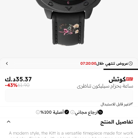
عروض تنتهي خلال
00
:
20
:
07
كوتش
35.37
د.ك
-
43
%
61.90
ساعة بحزام سيليكون تناظري
غير قابل للاستبدال
ارجاع مجاني
أصلية 100%
تفاصيل المنتج
A modern style, the Kitt is a versatile timepiece made for work