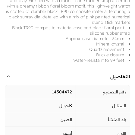
and play. Finished with a black silicone rubber strap accented
with a dreamy ribbon floral bloom motif, this lightweight watch
is crafted of durable black TR90 composite material featuring a
black sunray dial detailed with a mix of pink painted numerical
and stick markers.#
Black TR90 composite material case and black floral print
silicone rubber strap
Approx. case diameter: 34mm
Mineral crystal
Quartz movement
Buckle closure
Water-resistant to 99 feet
التفاصيل
رقم التصميم
14504472
الستايل
كاجوال
بلد المنشأ
الصين
اللون
أسود