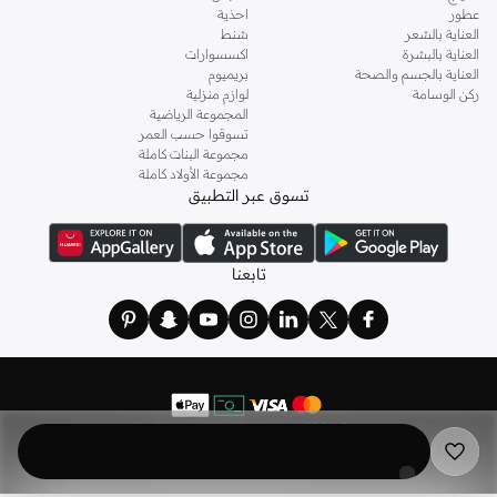
عطور
احذية
العناية بالشعر
شنط
العناية بالبشرة
اكسسوارات
العناية بالجسم والصحة
بريميوم
ركن الوسامة
لوازم منزلية
المجموعة الرياضية
تسوقوا حسب العمر
مجموعة البنات كاملة
مجموعة الأولاد كاملة
تسوق عبر التطبيق
تابعنا
©
2026 نمشي. كل الحقوق محفوظة
نمشي هولدينج ليميتد