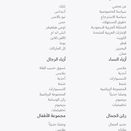
عن نمشي
نايك
سياسة الخصوصية
أديداس
سياسة الاسترجاع
نيو بالانس
حقوق المستهلك
جس
المملكة العربية السعودية
تومي هيلفيغر
الإمارات العربية المتحدة
اتش اند ام
الكويت
كالفن كلاين
قطر
بوما
البحرين
كل الماركات
عمان
أزياء النساء
أزياء الرجال
ملابس
تسوق حسب الفئة
أحذية
ملابس
اكسسوارات
أحذية
شنط
شنط
المجموعة الرياضية
اكسسوارات
وصلنا حديثاً
المجموعة الرياضية
بريميوم
ركن الوسامة
تخفيضات
بريميوم
تخفيضات
ركن الجمال
مجموعة الأطفال
جديد الجمال
وصلنا حديثاً
مكياج
ملابس