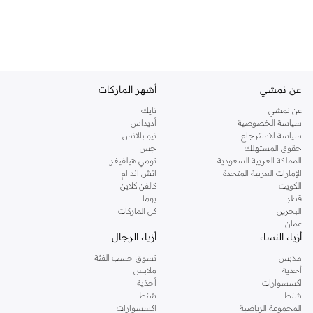
عن نمشي
أشهر الماركات
عن نمشي
نايك
سياسة الخصوصية
أديداس
سياسة الاسترجاع
نيو بالانس
حقوق المستهلك
جس
المملكة العربية السعودية
تومي هيلفيغر
الإمارات العربية المتحدة
اتش اند ام
الكويت
كالفن كلاين
قطر
بوما
البحرين
كل الماركات
عمان
أزياء النساء
أزياء الرجال
ملابس
تسوق حسب الفئة
أحذية
ملابس
اكسسوارات
أحذية
شنط
شنط
المجموعة الرياضية
اكسسوارات