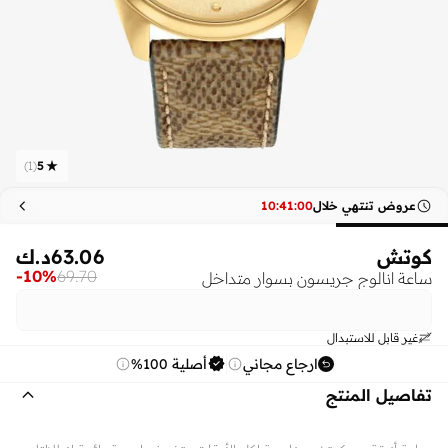
)
1
(
5
عروض تنتهي خلال
00
:
41
:
10
كوتش
63.06
د.ك
-
10
%
69.70
ساعة انالوج جريسون بسوار متداخل
غير قابل للاستبدال
ارجاع مجاني
أصلية 100%
تفاصيل المنتج