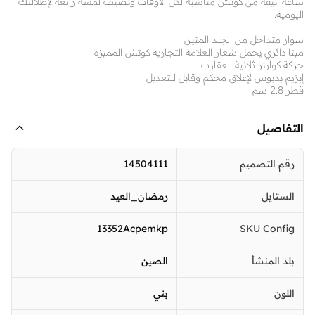
ساعة أنيقة من كوتش مناسبة لكل الأوقات وتضيف لمسة رائعة لإطلالتك
اليومية.
سوار متداخل من الجلد المتين
مينا دائري يحمل شعار العلامة التجارية كوتش المميزة
حركة كوارتز ثلاثية العقارب
إبزيم بدبوس لإغلاق محكم وقابل للتعديل
قطر 2.8 سم
التفاصيل
رقم التصميم
14504111
الستايل
رمضان_العيد
13352Acpemkp
SKU Config
بلد المنشأ
الصين
اللون
بني