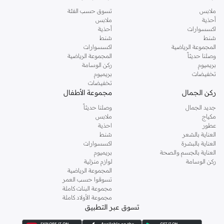
ملابس
تسوق حسب الفئة
أحذية
ملابس
اكسسوارات
أحذية
شنط
شنط
المجموعة الرياضية
اكسسوارات
وصلنا حديثاً
المجموعة الرياضية
بريميوم
ركن الوسامة
تخفيضات
بريميوم
تخفيضات
ركن الجمال
مجموعة الأطفال
جديد الجمال
وصلنا حديثاً
مكياج
ملابس
عطور
احذية
العناية بالشعر
شنط
العناية بالبشرة
اكسسوارات
العناية بالجسم والصحة
بريميوم
ركن الوسامة
لوازم منزلية
المجموعة الرياضية
تسوقوا حسب العمر
مجموعة البنات كاملة
مجموعة الأولاد كاملة
تسوق عبر التطبيق