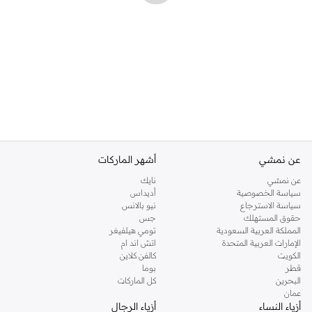
عن نمشي
أشهر الماركات
عن نمشي
نايك
سياسة الخصوصية
أديداس
سياسة الاسترجاع
نيو بالانس
حقوق المستهلك
جس
المملكة العربية السعودية
تومي هيلفيغر
الإمارات العربية المتحدة
اتش اند ام
الكويت
كالفن كلاين
قطر
بوما
البحرين
كل الماركات
عمان
أزياء النساء
أزياء الرجال