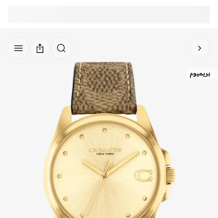
بريميوم