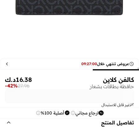
عروض تنتهي خلال
00
:
27
:
09
كالفن كلاين
16.38
د.ك
-
42
%
27.96
حافظة بطاقات بشعار
غير قابل للاستبدال
ارجاع مجاني
أصلية 100%
تفاصيل المنتج