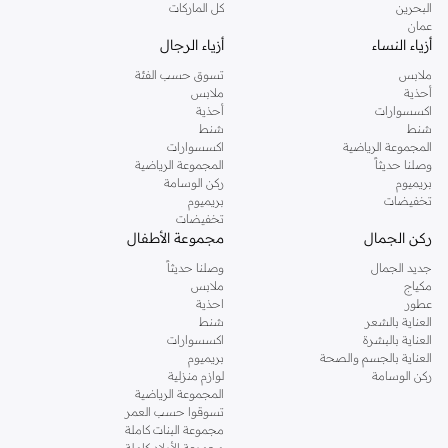
البحرين
كل الماركات
عمان
أزياء النساء
أزياء الرجال
ملابس
تسوق حسب الفئة
أحذية
ملابس
اكسسوارات
أحذية
شنط
شنط
المجموعة الرياضية
اكسسوارات
وصلنا حديثاً
المجموعة الرياضية
بريميوم
ركن الوسامة
تخفيضات
بريميوم
تخفيضات
ركن الجمال
مجموعة الأطفال
جديد الجمال
وصلنا حديثاً
مكياج
ملابس
عطور
احذية
العناية بالشعر
شنط
العناية بالبشرة
اكسسوارات
العناية بالجسم والصحة
بريميوم
ركن الوسامة
لوازم منزلية
المجموعة الرياضية
تسوقوا حسب العمر
مجموعة البنات كاملة
مجموعة الأولاد كاملة