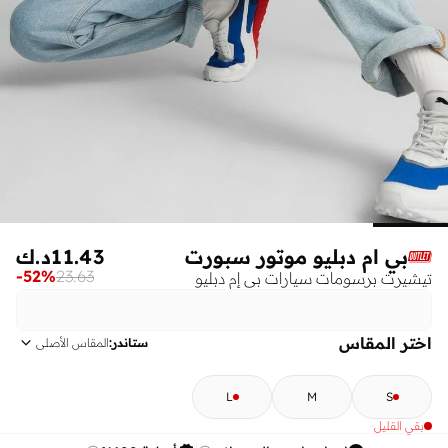
بي ام دبليو موتور سبورت
11.43
د.ك
-
52
%
23.63
تيشيرت برسومات سيارات بي إم دبليو
اختر المقاس
ستاندر
:
المقاس الأصلي
L
M
S
بقي القليل