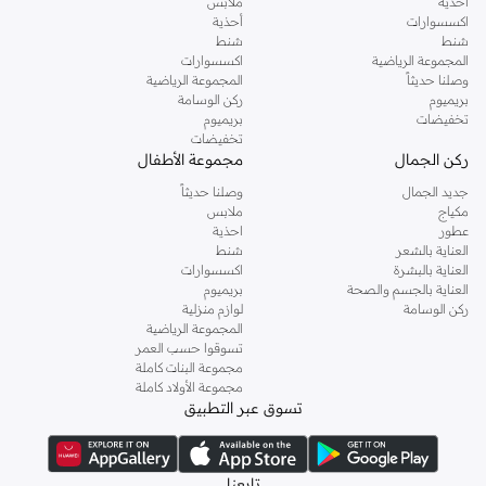
أحذية
ملابس
اكسسوارات
أحذية
شنط
شنط
المجموعة الرياضية
اكسسوارات
وصلنا حديثاً
المجموعة الرياضية
بريميوم
ركن الوسامة
تخفيضات
بريميوم
تخفيضات
ركن الجمال
مجموعة الأطفال
جديد الجمال
وصلنا حديثاً
مكياج
ملابس
عطور
احذية
العناية بالشعر
شنط
العناية بالبشرة
اكسسوارات
العناية بالجسم والصحة
بريميوم
ركن الوسامة
لوازم منزلية
المجموعة الرياضية
تسوقوا حسب العمر
مجموعة البنات كاملة
مجموعة الأولاد كاملة
تسوق عبر التطبيق
تابعنا