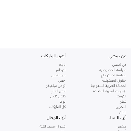
عن نمشي
أشهر الماركات
عن نمشي
نايك
سياسة الخصوصية
أديداس
سياسة الاسترجاع
نيو بالانس
حقوق المستهلك
جس
المملكة العربية السعودية
تومي هيلفيغر
الإمارات العربية المتحدة
اتش اند ام
الكويت
كالفن كلاين
قطر
بوما
البحرين
كل الماركات
عمان
أزياء النساء
أزياء الرجال
ملابس
تسوق حسب الفئة