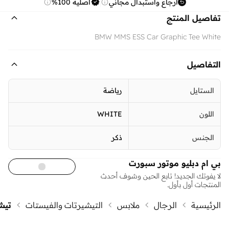
ارجاع واستبدال مجاني
أصلية 100%
تفاصيل المنتج
BMW MMS ESS Car Graphic Tee White
التفاصيل
الستايل
رياضة
اللون
WHITE
الجنس
ذكر
بي ام دبليو موتور سبورت
لا يفوتك الجديد! تابع الحين وشوف أحدث
المنتجات أول بأول.
الرئيسية
الرجال
ملابس
التيشيرتات والفيستات
تيش