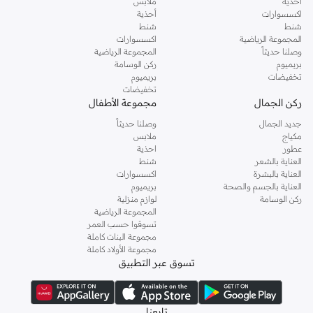
أحذية
ملابس
اكسسوارات
أحذية
شنط
شنط
المجموعة الرياضية
اكسسوارات
وصلنا حديثاً
المجموعة الرياضية
بريميوم
ركن الوسامة
تخفيضات
بريميوم
تخفيضات
ركن الجمال
مجموعة الأطفال
جديد الجمال
وصلنا حديثاً
مكياج
ملابس
عطور
احذية
العناية بالشعر
شنط
العناية بالبشرة
اكسسوارات
العناية بالجسم والصحة
بريميوم
ركن الوسامة
لوازم منزلية
المجموعة الرياضية
تسوقوا حسب العمر
مجموعة البنات كاملة
مجموعة الأولاد كاملة
تسوق عبر التطبيق
تابعنا