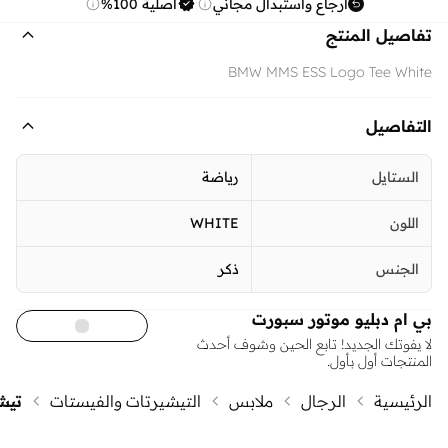
ارجاع واستبدال مجاني
أصلية 100%
تفاصيل المنتج
BMW MMS ESS Logo Tee White
التفاصيل
الستايل
رياضة
اللون
WHITE
الجنس
ذكر
بي ام دبليو موتور سبورت
لا يفوتك الجديد! تابع الحين وشوف أحدث
المنتجات أول بأول.
الرئيسية
الرجال
ملابس
التيشيرتات والفيستات
تيش