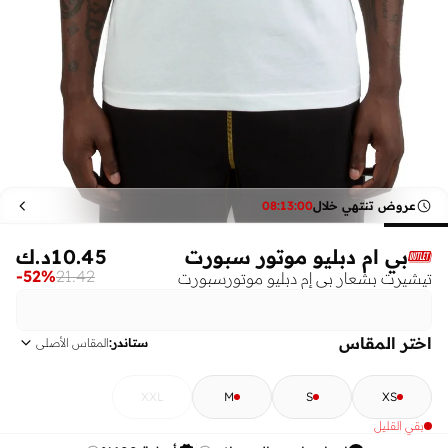
عروض تنتهي خلال
00
:
13
:
08
بي ام دبليو موتور سبورت
10.45
د.ك
-
52
%
21.42
تيشيرت بشعار بي إم دبليو موتورسبورت
اختر المقاس
ستاندر
:
المقاس الأصلي
XXL
M
S
XS
بقي القليل