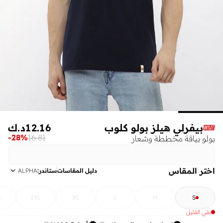
بيفرلي هيلز بولو كلوب
12.16
د.ك
-
28
%
16.81
بولو بياقة مخططة وشعار
اختر المقاس
دليل المقاسات
ستاندر
:
ALPHA
L
2XL
XL
L
M
S
بقي القليل