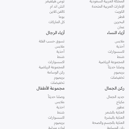
المملكة العربية السعودية
تومي هيلفيغر
الإمارات العربية المتحدة
اتش اند ام
الكويت
كالفن كلاين
قطر
بوما
البحرين
كل الماركات
عمان
أزياء النساء
أزياء الرجال
ملابس
تسوق حسب الفئة
أحذية
ملابس
اكسسوارات
أحذية
شنط
شنط
المجموعة الرياضية
اكسسوارات
وصلنا حديثاً
المجموعة الرياضية
بريميوم
ركن الوسامة
تخفيضات
بريميوم
تخفيضات
ركن الجمال
مجموعة الأطفال
جديد الجمال
وصلنا حديثاً
مكياج
ملابس
عطور
احذية
العناية بالشعر
شنط
العناية بالبشرة
اكسسوارات
العناية بالجسم والصحة
بريميوم
ركن الوسامة
لوازم منزلية