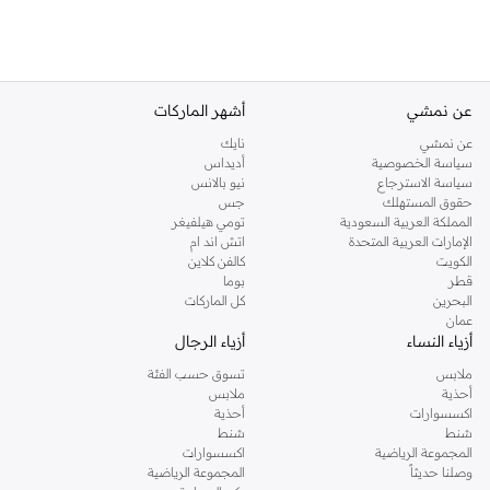
عن نمشي
أشهر الماركات
عن نمشي
نايك
سياسة الخصوصية
أديداس
سياسة الاسترجاع
نيو بالانس
حقوق المستهلك
جس
المملكة العربية السعودية
تومي هيلفيغر
الإمارات العربية المتحدة
اتش اند ام
الكويت
كالفن كلاين
قطر
بوما
البحرين
كل الماركات
عمان
أزياء النساء
أزياء الرجال
ملابس
تسوق حسب الفئة
أحذية
ملابس
اكسسوارات
أحذية
شنط
شنط
المجموعة الرياضية
اكسسوارات
وصلنا حديثاً
المجموعة الرياضية