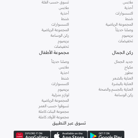
ملابس
تسوق حسب الفئة
أحذية
ملابس
اكسسوارات
أحذية
شنط
شنط
المجموعة الرياضية
اكسسوارات
وصلنا حديثاً
المجموعة الرياضية
بريميوم
ركن الوسامة
تخفيضات
بريميوم
تخفيضات
ركن الجمال
مجموعة الأطفال
جديد الجمال
وصلنا حديثاً
مكياج
ملابس
عطور
احذية
العناية بالشعر
شنط
العناية بالبشرة
اكسسوارات
العناية بالجسم والصحة
بريميوم
ركن الوسامة
لوازم منزلية
المجموعة الرياضية
تسوقوا حسب العمر
مجموعة البنات كاملة
مجموعة الأولاد كاملة
تسوق عبر التطبيق