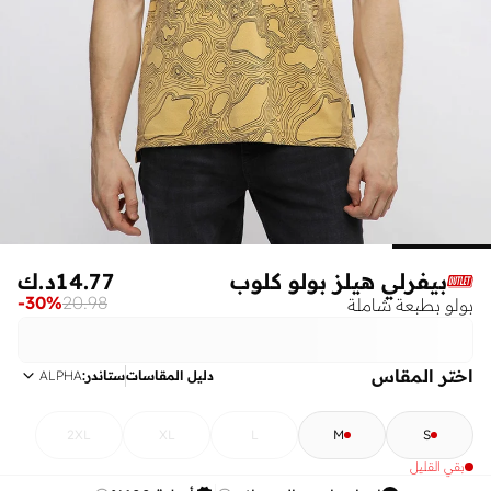
بيفرلي هيلز بولو كلوب
14.77
د.ك
-
30
%
20.98
بولو بطبعة شاملة
اختر المقاس
دليل المقاسات
ستاندر
:
ALPHA
2XL
XL
L
M
S
بقي القليل