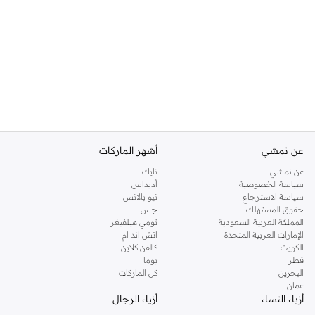
عن نمشي
أشهر الماركات
عن نمشي
نايك
سياسة الخصوصية
أديداس
سياسة الاسترجاع
نيو بالانس
حقوق المستهلك
جس
المملكة العربية السعودية
تومي هيلفيغر
الإمارات العربية المتحدة
اتش اند ام
الكويت
كالفن كلاين
قطر
بوما
البحرين
كل الماركات
عمان
أزياء النساء
أزياء الرجال