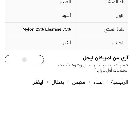
بلد المنشأ
الصين
اللون
أسود
مادة المنتج
75% Nylon 25% Elastane
الجنس
أنثى
آري من امريكان ايجل
لا يفوتك الجديد! تابع الحين وشوف أحدث
المنتجات أول بأول.
الرئيسية
نساء
ملابس
بنطال
ليقنز