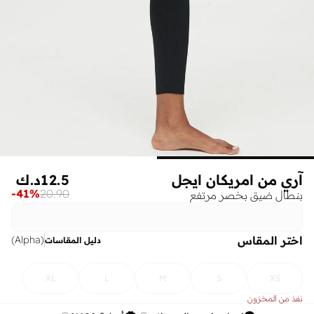
آري من امريكان ايجل
12.5
د.ك
-
41
%
20.90
بنطال ضيق بخصر مرتفع
اختر المقاس
)
Alpha
(
دليل المقاسات
XL
L
M
S
XS
نفذ من المخزون