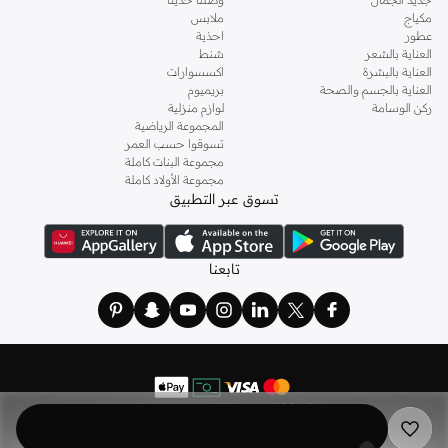
مكياج
ملابس
عطور
احذية
العناية بالشعر
شنط
العناية بالبشرة
اكسسوارات
العناية بالجسم والصحة
بريميوم
ركن الوسامة
لوازم منزلية
المجموعة الرياضية
تسوقوا حسب العمر
مجموعة البنات كاملة
مجموعة الأولاد كاملة
تسوق عبر التطبيق
تابعنا
©
2026 نمشي. كل الحقوق محفوظة
نمشي هولدينج ليميتد