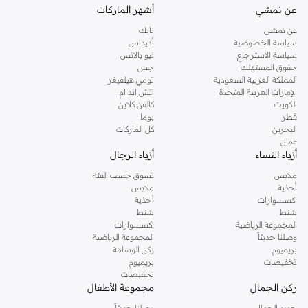
عن نمشي
أشهر الماركات
عن نمشي
نايك
سياسة الخصوصية
أديداس
سياسة الاسترجاع
نيو بالانس
حقوق المستهلك
جس
المملكة العربية السعودية
تومي هيلفيغر
الإمارات العربية المتحدة
اتش اند ام
الكويت
كالفن كلاين
قطر
بوما
البحرين
كل الماركات
عمان
أزياء النساء
أزياء الرجال
ملابس
تسوق حسب الفئة
أحذية
ملابس
اكسسوارات
أحذية
شنط
شنط
المجموعة الرياضية
اكسسوارات
وصلنا حديثاً
المجموعة الرياضية
بريميوم
ركن الوسامة
تخفيضات
بريميوم
تخفيضات
ركن الجمال
مجموعة الأطفال
جديد الجمال
وصلنا حديثاً