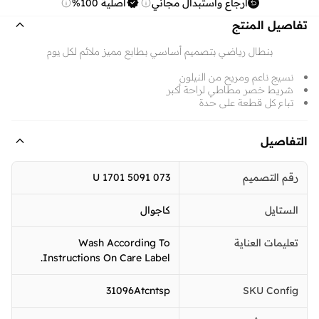
ارجاع واستبدال مجاني
أصلية 100%
تفاصيل المنتج
بنطال رياضي بتصميم أساسي بطابع مميز ملائم لكل يوم
نسيج ناعم ومريح من النيلون
شريط خصر مطاطي لراحة أكبر
تباع كل قطعة على حدة
التفاصيل
رقم التصميم
U 1701 5091 073
الستايل
كاجوال
تعليمات العناية
Wash According To
Instructions On Care Label.
31096Atcntsp
SKU Config