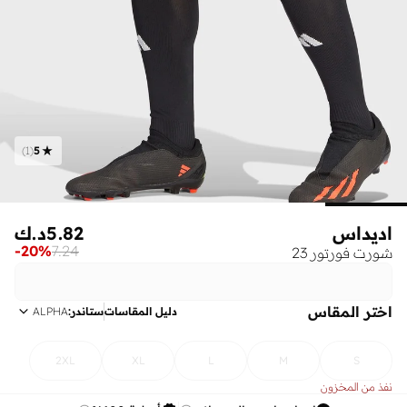
)
1
(
5
اديداس
5.82
د.ك
-
20
%
7.24
شورت فورتور 23
اختر المقاس
دليل المقاسات
ستاندر
:
ALPHA
2XL
XL
L
M
S
نفذ من المخزون