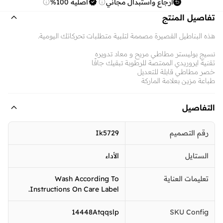
ارجاع واستبدال مجاني
أصلية 100%
تفاصيل المنتج
هذه البناطيل القصيرة مصممة لتلبية متطلبات تحركاتك اليومية.
نسيج بوليستر مطاطي مريح و معاد تدويره
تقنية ايروريدي الممتصة للرطوبة تبقيك جافًا
خصر مطاطي قابلة للتعديل
طباعة مزين بعلامة الماركة
التفاصيل
رقم التصميم
Ik5729
الستايل
الأداء
تعليمات العناية
Wash According To
Instructions On Care Label.
14448Atqqslp
SKU Config