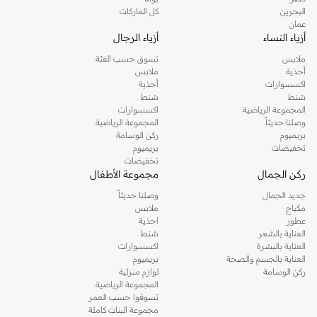
البحرين
كل الماركات
عمان
أزياء النساء
أزياء الرجال
ملابس
تسوق حسب الفئة
أحذية
ملابس
اكسسوارات
أحذية
شنط
شنط
المجموعة الرياضية
اكسسوارات
وصلنا حديثاً
المجموعة الرياضية
بريميوم
ركن الوسامة
تخفيضات
بريميوم
تخفيضات
ركن الجمال
مجموعة الأطفال
جديد الجمال
وصلنا حديثاً
مكياج
ملابس
عطور
احذية
العناية بالشعر
شنط
العناية بالبشرة
اكسسوارات
العناية بالجسم والصحة
بريميوم
ركن الوسامة
لوازم منزلية
المجموعة الرياضية
تسوقوا حسب العمر
مجموعة البنات كاملة