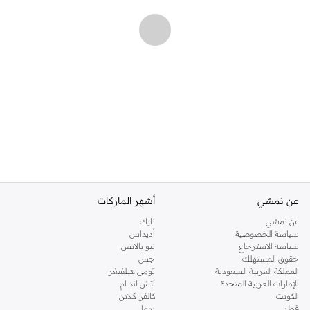
عن نمشي
أشهر الماركات
عن نمشي
نايك
سياسة الخصوصية
أديداس
سياسة الاسترجاع
نيو بالانس
حقوق المستهلك
جس
المملكة العربية السعودية
تومي هيلفيغر
الإمارات العربية المتحدة
اتش اند ام
الكويت
كالفن كلاين
قطر
بوما