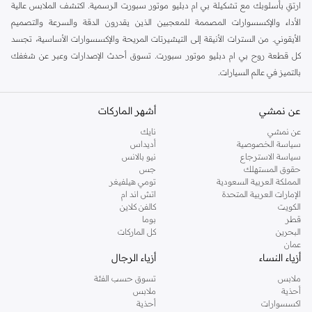
ارتقِ بأسلوبك مع تشكيلة بي ام دبليو موتور سبورت الرسمية. اكتشف الملابس عالية
الأداء والإكسسوارات المصممة للمعجبين الذين يقدرون الدقة والسرعة والتصميم
الأيقوني. من السترات الأنيقة إلى التيشيرتات المريحة والإكسسوارات الأساسية، تجسد
كل قطعة روح بي ام دبليو موتور سبورت. تسوق أحدث الإصدارات وعبر عن شغفك
بالتميز في عالم السيارات.
المجموعات الرئيسية
عن نمشي
أشهر الماركات
مجموعة BMW M:
استمتع بإثارة M مع ملابس تعكس قوة وديناميكية قسم الأداء
في بي ام دبليو.
عن نمشي
نايك
سياسة الخصوصية
أديداس
سلسلة السائقين:
ملابس مستوحاة من تفاني ودقة سائقي سباقات بي ام دبليو.
سياسة الاسترجاع
نيو بالانس
حقوق المستهلك
جس
الملابس الكاجوال:
أساسيات يومية مريحة وأنيقة تحمل شعار بي ام دبليو موتور
المملكة العربية السعودية
تومي هيلفيغر
سبورت المميز.
الإمارات العربية المتحدة
اتش اند ام
الكويت
كالفن كلاين
لماذا تختار بي ام دبليو موتور سبورت؟
قطر
بوما
تصميم أصلي:
منتجات مرخصة رسميًا تجسد جوهر بي ام دبليو موتور سبورت.
البحرين
كل الماركات
عمان
جودة فاخرة:
مصنوعة من مواد عالية الجودة لضمان المتانة والراحة.
أزياء النساء
أزياء الرجال
علامة تجارية أيقونية:
تتميز بشعار بي ام دبليو موتور سبورت المميز وألوانه الخاصة.
ملابس
تسوق حسب الفئة
أحذية
ملابس
سواء كنت في مضمار السباق أو أثناء تنقلك، فإن تشكيلة بي ام دبليو موتور سبورت تقدم
اكسسوارات
أحذية
المزيج المثالي بين الروح الرياضية والأناقة الراقية. اعثر على قطعتك المفضلة الجديدة