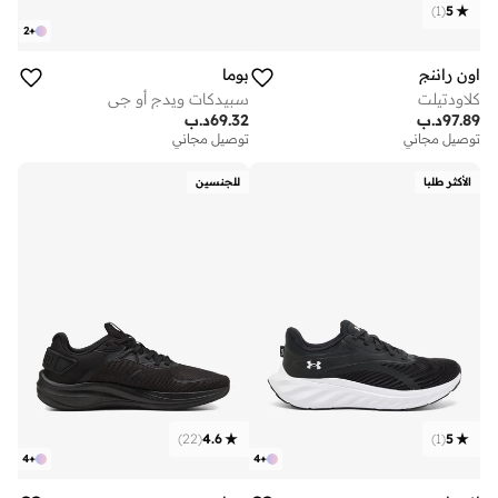
)
1
(
5
2
+
اون راننج
بوما
كلاودتيلت
سبيدكات ويدج أو جي
97.89
د.ب
69.32
د.ب
توصيل مجاني
توصيل مجاني
الأكثر طلبا
للجنسين
)
22
(
4.6
)
1
(
5
4
+
4
+