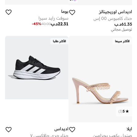
بوما
اديداس اوريجينالز
سوفت رايد سيرا
حذاء كامبوس 00 إس
22.31
د.ب
-
45
%
40.00
61.35
د.ب
توصيل مجاني
الأكثر مبيعا
الأكثر طلبا
)
3
(
5
ايلا
اديداس
صندل بكعب بحزامين
حذاء جري جالاكسي ٧