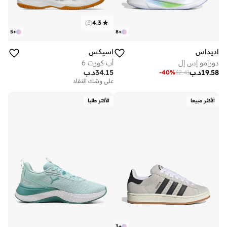
)
3
(
4.3
5
+
8
+
اديداس
اسيكس
دورامو إس إل
أب كورت 6
19.58
د.ب
34.15
د.ب
-
40
%
32.41
على وشك النفاد
الأكثر مبيعا
الأكثر طلبا
3
+