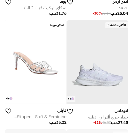
اندر ارمر
بوما
اصعد
سكاي روكيت لايت 2 الت
25.04
د.ب
31.76
د.ب
-
30
%
35.67
الأكثر مشاهدة
الأكثر مبيعا
4
+
4
+
كابلي
اديداس
Heel Slipper – Soft & Feminine
حذاء جري ألترا رن دبليو
33.22
د.ب
27.43
د.ب
-
42
%
46.50