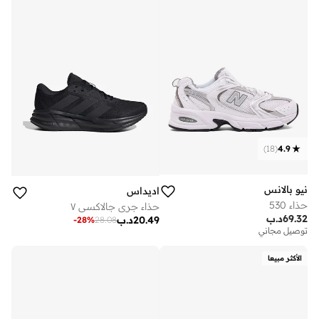
)
18
(
4.9
نيو بالانس
اديداس
حذاء 530
حذاء جري جالاكسي ٧
69.32
د.ب
20.49
د.ب
-
28
%
28.08
توصيل مجاني
الأكثر مبيعا