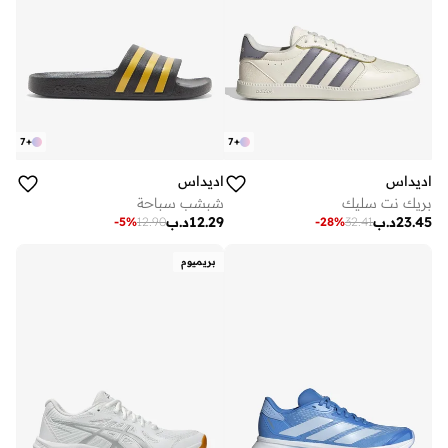
7
+
7
+
اديداس
اديداس
بريك نت سليك
شبشب سباحة
23.45
د.ب
12.29
د.ب
-
5
%
12.90
-
28
%
32.41
بريميوم