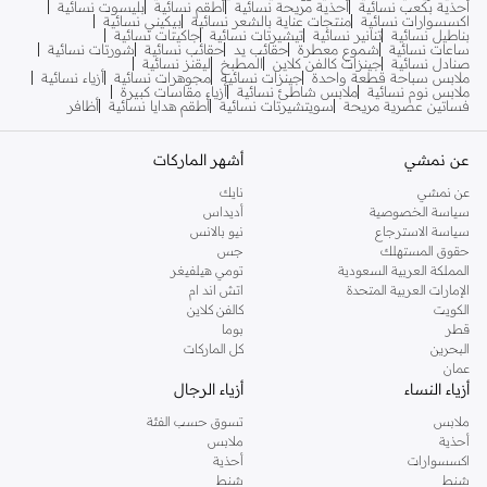
أحذية بكعب نسائية
أحذية مريحة نسائية
أطقم نسائية
بليسوت نسائية
اكسسوارات نسائية
منتجات عناية بالشعر نسائية
بيكيني نسائية
بناطيل نسائية
تنانير نسائية
تيشيرتات نسائية
جاكيتات نسائية
ساعات نسائية
شموع معطرة
حقائب يد
حقائب نسائية
شورتات نسائية
صنادل نسائية
جينزات كالفن كلاين
المطبخ
ليقنز نسائية
ملابس سباحة قطعة واحدة
جينزات نسائية
مجوهرات نسائية
أزياء نسائية
ملابس نوم نسائية
ملابس شاطئ نسائية
أزياء مقاسات كبيرة
فساتين عصرية مريحة
سويتشيرتات نسائية
أطقم هدايا نسائية
أظافر
عن نمشي
أشهر الماركات
عن نمشي
نايك
سياسة الخصوصية
أديداس
سياسة الاسترجاع
نيو بالانس
حقوق المستهلك
جس
المملكة العربية السعودية
تومي هيلفيغر
الإمارات العربية المتحدة
اتش اند ام
الكويت
كالفن كلاين
قطر
بوما
البحرين
كل الماركات
عمان
أزياء النساء
أزياء الرجال
ملابس
تسوق حسب الفئة
أحذية
ملابس
اكسسوارات
أحذية
شنط
شنط