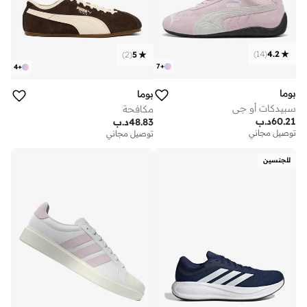
)
14
(
4.2
)
2
(
5
7
+
4
+
بوما
بوما
سبيدكات أو جي
مكافحة
60.21
د.ب
48.83
د.ب
توصيل مجاني
توصيل مجاني
للجنسين