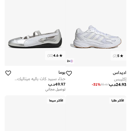
)
10
(
4.6
)
2
(
5
2
+
بوما
اديداس
حذاء سبيد كات باليه ميتاليك للسيدات
إكليبس
49.97
د.ب
24.93
د.ب
-
31
%
35.67
توصيل مجاني
الأكثر طلبا
الأكثر مبيعا