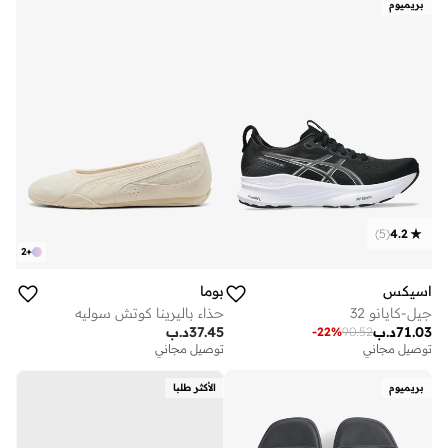
بريميوم
)
5
(
4.2
2
+
اسيكس
بوما
جيل-كايانو 32
حذاء باليرينا كوتش سوليه
71.03
د.ب
37.45
د.ب
-
22
%
90.52
توصيل مجاني
توصيل مجاني
بريميوم
الأكثر طلبا