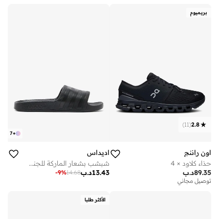
بريميوم
)
11
(
2.8
7
+
اون راننج
اديداس
حذاء كلاود × 4
شبشب بشعار الماركة للجنسين
89.35
د.ب
13.43
د.ب
-
9
%
14.68
توصيل مجاني
الأكثر طلبا