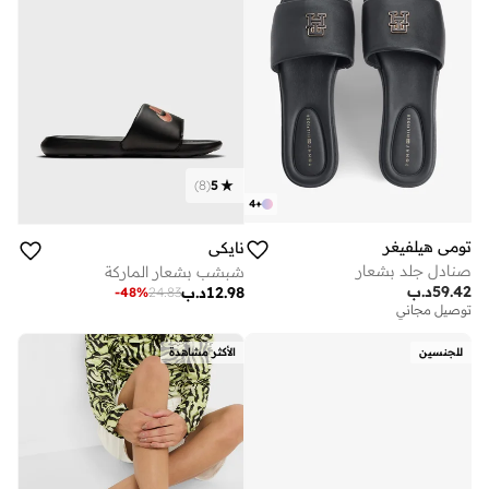
)
8
(
5
4
+
تومي هيلفيغر
نايكي
صنادل جلد بشعار
شبشب بشعار الماركة
59.42
د.ب
12.98
د.ب
-
48
%
24.83
توصيل مجاني
للجنسين
الأكثر مشاهدة