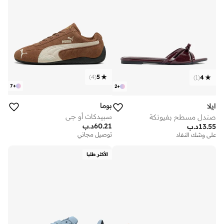
)
4
(
5
)
1
(
4
7
+
2
+
بوما
ايلا
سبيدكات أو جي
صندل مسطح بفيونكة
60.21
د.ب
13.55
د.ب
توصيل مجاني
على وشك النفاد
الأكثر طلبا