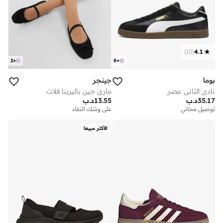
)
10
(
4.1
2
+
8
+
بوما
جينجر
نادي الثاني عصر
ماري جين باليرينا فلات
35.17
د.ب
13.55
د.ب
توصيل مجاني
على وشك النفاد
الأكثر مبيعا