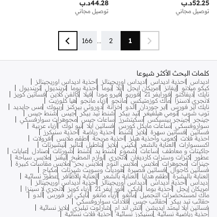
52.25
د.ب
44.28
د.ب
توصيل مجاني
توصيل مجاني
166
...
2
1
كلمات البحث الأكثر شيوعا
اديداس
احذية اديداس
اديداس اوريجينالز
احذية اديداس اوريجينالز
كيكو ميلانو
إيفانز
امريكان ايجل
ايلا
بوما
احذية بوما
ترينديول
ترينديول
نايك
ديفاكتو
فورايفر 21
فوريو
فيرو مودا
فيلا
كالفن كلاين
فساتين كويز
لانجري لاسنزا
ماك كوزمتيكس
مانجو
ازياء مانجو
هيا كلوزيت
نايك اير فورس
اير جوردان
الدو
خزانة
دوروثي بيركنز
ريبوك
مس جايديد
توب شوب
تومي هيلفيغر
تيد بيكر
شنط تيد بيكر
جيس
شنط جيس
جينجر
جينجر بيسيكس
سكيتشرز
ساعات جيس
مجوهرات سوارفسكي
سواروفسكي
ساعات مايكل كورس
فساتين ايلا
نيو لوك
أزياء عربية
فساتين
فساتين سهرة
بلايز
شنط
احذية رياضة
احذية سنيكرز
احذية فلات
كعوب واحذية هيلز
احذية مريحة
اطقم ملابس
افرولات
اكسسوارات
العناية بالشعر
بكيني
بلايز
بناطيل
تنانير
تيشيرتات
جاكيتات و معاطف
ساعات
شموع
شنط يد
شنط
شورتات
صنادل
عبايات
عطور
كنزات وسترات كارديغان
لانجري
لوازم المطبخ
ليقنز
ملابس سباحة
جينزات
مجوهرات
ملابس
ملابس النوم
ملابس بحر
ملابس مقاسات كبيرة
فساتين كاجوال
فساتين قصيرة
هوديات وسويت شيرتات
مكياج
العناية بالبشرة
أطقم هدايا
العناية بالشعر
العناية بالأظافر
عطور نسائية
أديداس
أحذية أديداس
أديداس أوريجينالز
أحذية أديداس أوريجينالز
أمريكان إيجل
أحذية بوما
نايكي
فور إيفر 21
أزياء كويز
لانجري لا سينزا
ماك لمستحضرات التجميل
مانغو
أزياء مانغو
نايكي اير فورس
ألدو
حقائب تيد بيكر
حقائب جيس
قلادات سواروفسكي
فساتين ايلا ليمتد ايديشن
اتش اند ام
شارلوت تيلبري
بلايز نسائية
أحذية رياضية نسائية
سنيكرز نسائية
أحذية فلات نسائية