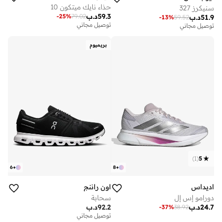
حذاء نايك ميتكون 10
سنيكرز 327
59.3
د.ب
-
25
%
79.02
51.9
د.ب
-
13
%
59.52
توصيل مجاني
توصيل مجاني
بريميوم
)
1
(
5
6
+
8
+
اديداس
اون راننج
دورامو إس إل
سحابة
24.7
د.ب
92.2
د.ب
-
37
%
38.92
توصيل مجاني