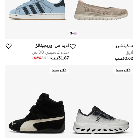
3
+
اديداس اوريجينالز
سكيتشرز
حذاء كامبيس 00اس
أنيق
31.87
د.ب
-
42
%
54.09
30.62
د.ب
الأكثر مبيعا
الأكثر مبيعا