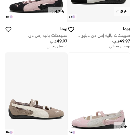
)
6
(
4.7
)
4
(
5
8
+
8
+
بوما
بوما
سبيدكات باليه إس دي دبليو إن إس
سبيدكات باليه إس دي
49.97
د.ب
49.97
د.ب
توصيل مجاني
توصيل مجاني
)
4
(
4
8
+
8
+