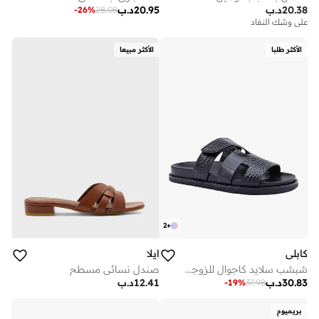
20.38
د.ب
20.95
د.ب
-
26
%
28.08
على وشك النفاد
الأكثر طلبا
الأكثر مبيعا
2
+
كابلي
ايلا
شبشب سلايد كاجوال للزوجين - راحة يومية
صندل نسائي مسطح
30.83
د.ب
12.41
د.ب
-
19
%
37.98
بريميوم