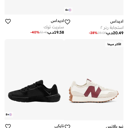
4
+
اديداس
اديداس
ستريت توك
استجابة رنر ٢
19.58
د.ب
-
40
%
32.41
20.49
د.ب
-
28
%
28.08
الأكثر مبيعا
8
+
نايكي
نيو بالانس