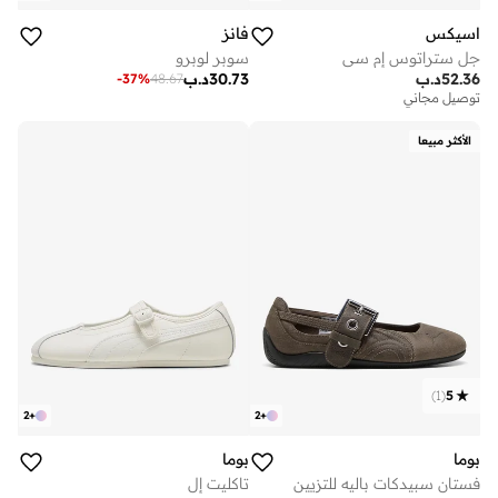
اسيكس
فانز
جل ستراتوس إم سي
سوبر لوبرو
52.36
د.ب
30.73
د.ب
-
37
%
48.67
توصيل مجاني
الأكثر مبيعا
)
1
(
5
2
+
2
+
بوما
بوما
فستان سبيدكات باليه للتزيين
تاكليت إل