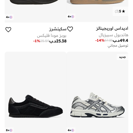
)
3
(
5
4
+
4
+
اديداس اوريجينالز
سكيتشرز
هاندبول سبيزيال
بوبز مودا فليكس
49.4
د.ب
-
14
%
57.35
25.38
د.ب
-
1
%
25.59
توصيل مجاني
جديد
8
+
4
+