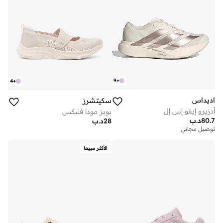
9
+
4
+
اديداس
سكيتشرز
أدزيرو إيفو إس إل
بوبز مودا فليكس
80.7
د.ب
28
د.ب
توصيل مجاني
الأكثر مبيعا