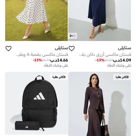
2
+
ستايلي
ستايلي
فستان ماكسي أزرق داكن بقصة A وأكمام قصيرة
فستان ماكسي بقصة A وطبعة نقاط - أوف وايت
14.09
د.ب
14.66
د.ب
-
13
%
16.77
-
13
%
16.07
على وشك النفاد
على وشك النفاد
الأكثر طلبا
الأكثر طلبا