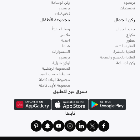
بريميوم
ركن الوسامة
تخفيضات
بريميوم
تخفيضات
ركن الجمال
مجموعة الأطفال
جديد الجمال
وصلنا حديثاً
مكياج
ملابس
عطور
احذية
العناية بالشعر
شنط
العناية بالبشرة
اكسسوارات
العناية بالجسم والصحة
بريميوم
ركن الوسامة
لوازم منزلية
المجموعة الرياضية
تسوقوا حسب العمر
مجموعة البنات كاملة
مجموعة الأولاد كاملة
تسوق عبر التطبيق
تابعنا