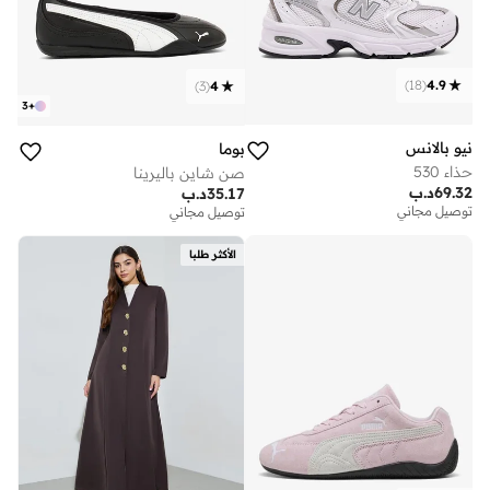
)
18
(
4.9
)
3
(
4
3
+
نيو بالانس
بوما
حذاء 530
صن شاين باليرينا
69.32
د.ب
35.17
د.ب
توصيل مجاني
توصيل مجاني
الأكثر طلبا