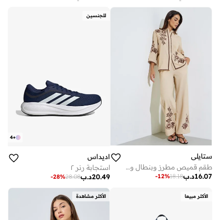
للجنسين
4
+
ستايلي
اديداس
طقم قميص مطرز وبنطال واسع الساق
استجابة رنر ٢
16.07
د.ب
-
12
%
18.18
20.49
د.ب
-
28
%
28.08
الأكثر مبيعا
الأكثر مشاهدة