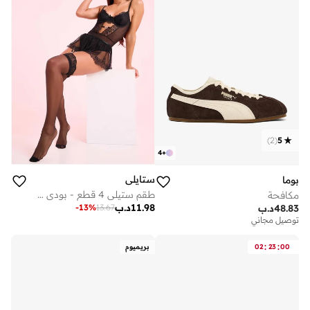
)
2
(
5
4
+
ستايلي
بوما
طقم ستيلي 4 قطع - بودي سوت دانتيل، تنورة، حمالات وجوارب فخذ عالية
مكافحة
11.98
د.ب
-
13
%
13.67
48.83
د.ب
توصيل مجاني
:
:
00
23
02
بريميوم