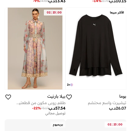
10.15
د.ب
13.43
د.ب
-
9
%
14.68
-
14
%
11.70
:
:
الأكثر مبيعا
00
23
02
2
+
بوما
بيلا بارنيت
تيشيرت واسع محتشم
طقم روبي مكون من قطعتين من بلوزة وتنورة دانتيل مطبوعة بالورود بأكمام طويلة
26.07
د.ب
57.54
د.ب
-
22
%
73.17
توصيل مجاني
:
:
00
23
02
بريميوم