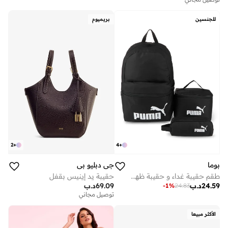
للجنسين
بريميوم
2
+
4
+
جي دبليو بي
بوما
حقيبة يد إينيس بقفل
طقم حقيبة غداء و حقيبة ظهر بي تي اس
69.09
د.ب
24.59
د.ب
-
1
%
24.83
توصيل مجاني
الأكثر مبيعا