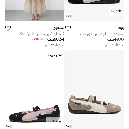
)
4
(
5
8
+
بوما
سنفير
سبيدكات باليه إس دي دبليو إن إس
فستان "بريشوس تايم" ماكسي من الشيفون باللون المشمشي مزين بتطبيقات الزهور
49.97
د.ب
60.64
د.ب
-
7
%
64.93
توصيل مجاني
توصيل مجاني
الأكثر مبيعا
)
6
(
4.7
8
+
8
+