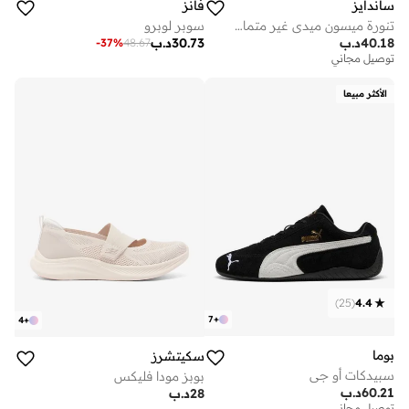
فانز
ساندايز
سوبر لوبرو
تنورة ميسون ميدي غير متماثلة الحافة
30.73
د.ب
40.18
د.ب
-
37
%
48.67
توصيل مجاني
الأكثر مبيعا
)
25
(
4.4
7
+
4
+
بوما
سكيتشرز
سبيدكات أو جي
بوبز مودا فليكس
60.21
د.ب
28
د.ب
توصيل مجاني