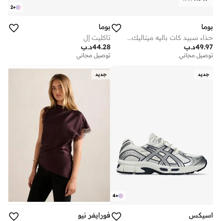
2
+
بوما
بوما
حذاء سبيد كات باليه ميتاليك للسيدات
تاكليت إل
49.97
د.ب
44.28
د.ب
توصيل مجاني
توصيل مجاني
جديد
جديد
4
+
اسيكس
فورايفر نيو