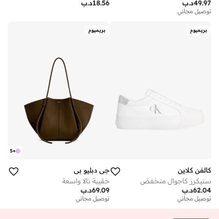
49.97
د.ب
18.56
د.ب
توصيل مجاني
بريميوم
بريميوم
5
+
كالفن كلاين
جي دبليو بي
سنيكرز كاجوال منخفض
حقيبة نالا واسعة
62.04
د.ب
69.09
د.ب
توصيل مجاني
توصيل مجاني