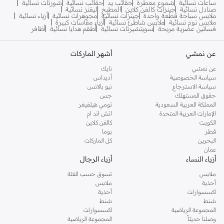
ساعات نسائية
شموع معطرة
حقائب يد
حقائب نسائية
شورتات نسائية
صنادل نسائية
جينزات كالفن كلاين
المطبخ
ليقنز نسائية
ملابس سباحة قطعة واحدة
جينزات نسائية
مجوهرات نسائية
أزياء نسائية
ملابس نوم نسائية
ملابس شاطئ نسائية
أزياء مقاسات كبيرة
فساتين عصرية مريحة
سويتشيرتات نسائية
أطقم هدايا نسائية
أظافر
عن نمشي
أشهر الماركات
عن نمشي
نايك
سياسة الخصوصية
أديداس
سياسة الاسترجاع
نيو بالانس
حقوق المستهلك
جس
المملكة العربية السعودية
تومي هيلفيغر
الإمارات العربية المتحدة
اتش اند ام
الكويت
كالفن كلاين
قطر
بوما
البحرين
كل الماركات
عمان
أزياء النساء
أزياء الرجال
ملابس
تسوق حسب الفئة
أحذية
ملابس
اكسسوارات
أحذية
شنط
شنط
المجموعة الرياضية
اكسسوارات
وصلنا حديثاً
المجموعة الرياضية