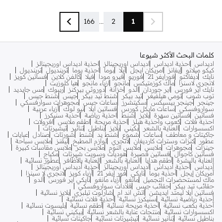
166
...
2
1
كلمات البحث الأكثر شيوعا
اديداس
احذية اديداس
اديداس اوريجينالز
احذية اديداس اوريجينالز
كيكو ميلانو
إيفانز
امريكان ايجل
ايلا
بوما
احذية بوما
ترينديول
ترينديول
نايك
ديفاكتو
فورايفر 21
فوريو
فيرو مودا
فيلا
كالفن كلاين
فساتين كويز
لانجري لاسنزا
ماك كوزمتيكس
مانجو
ازياء مانجو
هيا كلوزيت
نايك اير فورس
اير جوردان
الدو
خزانة
دوروثي بيركنز
ريبوك
مس جايديد
توب شوب
تومي هيلفيغر
تيد بيكر
شنط تيد بيكر
جيس
شنط جيس
جينجر
جينجر بيسيكس
سكيتشرز
ساعات جيس
مجوهرات سوارفسكي
سواروفسكي
ساعات مايكل كورس
فساتين ايلا
نيو لوك
أزياء عربية
فساتين
فساتين سهرة
بلايز
شنط
احذية رياضة
احذية سنيكرز
احذية فلات
كعوب واحذية هيلز
احذية مريحة
اطقم ملابس
افرولات
اكسسوارات
العناية بالشعر
بكيني
بلايز
بناطيل
تنانير
تيشيرتات
جاكيتات و معاطف
ساعات
شموع
شنط يد
شنط
شورتات
صنادل
عبايات
عطور
كنزات وسترات كارديغان
لانجري
لوازم المطبخ
ليقنز
ملابس سباحة
جينزات
مجوهرات
ملابس
ملابس النوم
ملابس بحر
ملابس مقاسات كبيرة
فساتين كاجوال
فساتين قصيرة
هوديات وسويت شيرتات
مكياج
العناية بالبشرة
أطقم هدايا
العناية بالشعر
العناية بالأظافر
عطور نسائية
أديداس
أحذية أديداس
أديداس أوريجينالز
أحذية أديداس أوريجينالز
أمريكان إيجل
أحذية بوما
نايكي
فور إيفر 21
أزياء كويز
لانجري لا سينزا
ماك لمستحضرات التجميل
مانغو
أزياء مانغو
نايكي اير فورس
ألدو
حقائب تيد بيكر
حقائب جيس
قلادات سواروفسكي
فساتين ايلا ليمتد ايديشن
اتش اند ام
شارلوت تيلبري
بلايز نسائية
أحذية رياضية نسائية
سنيكرز نسائية
أحذية فلات نسائية
أحذية بكعب نسائية
أحذية مريحة نسائية
أطقم نسائية
بليسوت نسائية
اكسسوارات نسائية
منتجات عناية بالشعر نسائية
بيكيني نسائية
بناطيل نسائية
تنانير نسائية
تيشيرتات نسائية
جاكيتات نسائية