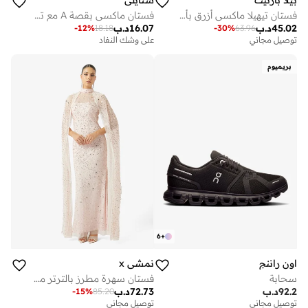
فستان تيهيلا ماكسي أزرق بأكمام طويلة وتصميم مكشكش
فستان ماكسي بقصة A مع تفاصيل مكشكشة - أحمر
45.02
د.ب
16.07
د.ب
-
12
%
18.18
-
30
%
63.96
توصيل مجاني
على وشك النفاد
بريميوم
6
+
اون راننج
نمشي x
سحابة
فستان سهرة مطرز بالترتر مع كاب
92.2
د.ب
72.73
د.ب
-
15
%
85.20
توصيل مجاني
توصيل مجاني