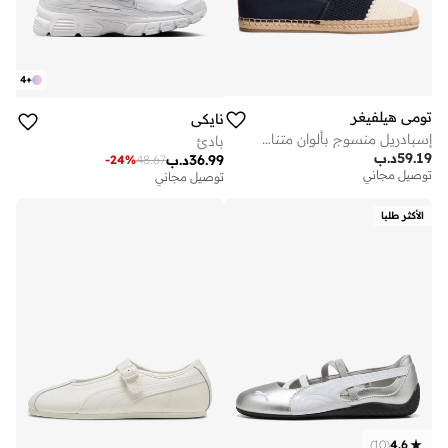
4
+
تومي هيلفيغر
نايكي
إسبادريل منسوج بألوان متناقضة وشعار معدني
بادئ
59.19
د.ب
36.99
د.ب
-
24
%
48.67
توصيل مجاني
توصيل مجاني
الأكثر طلبا
)
10
(
4.6