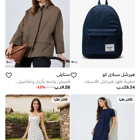
3
+
9
+
هيرشل سبلاي كو
ستايلي
حقيبة ظهر هيرشل كلاسيك
قميص واسع بأزرار وتفاصيل ألواح
28.34
د.ب
9.58
د.ب
-
13
%
10.99
الأكثر طلبا
الأكثر طلبا