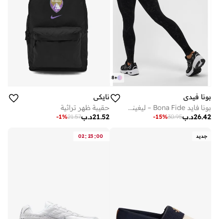
8
+
بونا فيدي
نايكي
بونا فايد Bona Fide – ليغينغ نسائي عالي الجودة، خصر مرتفع، تصميم فريد، رفع الأرداف والتحكم بالبطن
حقيبة ظهر تراثية
26.42
د.ب
21.52
د.ب
-
1
%
21.57
-
15
%
30.95
:
:
جديد
00
23
02