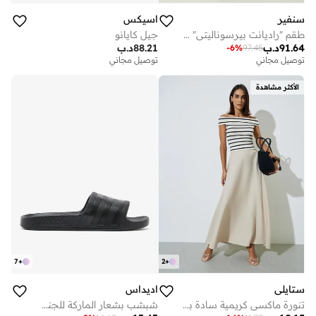
سنفير
اسيكس
طقم "راديانت بيرسوناليتي" باللون الأزرق من كارديغان محبوك بنقشة المعين وتنورة
جيل كايانو
91.64
د.ب
88.21
د.ب
-
6
%
97.45
توصيل مجاني
توصيل مجاني
الأكثر مشاهدة
7
+
2
+
ستايلي
اديداس
تنورة ماكسي كريمية سادة بقصة A
شبشب بشعار الماركة للجنسين