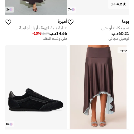
)
14
(
4.2
2
+
7
+
بوما
أميرة
سبيدكات أو جي
عباية بنية قهوة بأزرار أمامية وأكمام طويلة
60.21
د.ب
14.66
د.ب
-
13
%
16.77
توصيل مجاني
على وشك النفاد
جديد
8
+