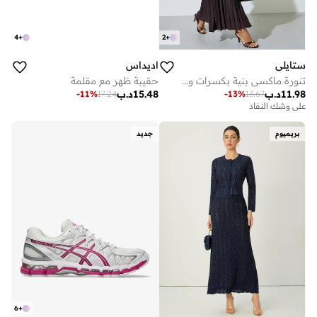
4
+
2
+
ستايلي
اديداس
تنورة ماكسي بنية بكسرات وقصة واسعة
حقيبة ظهر مع مقلمة
11.98
د.ب
15.48
د.ب
-
11
%
17.24
-
13
%
13.67
على وشك النفاد
بريميوم
جديد
6
+