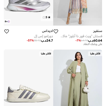
)
1
(
5
8
+
سنفير
اديداس
فستان "ويت فور ذا أبلوز" ماكسي بخطوط متعددة الألوان وأكمام منتفخة
دورامو إس إل
توصيل مجاني
60.64
د.ب
24.7
د.ب
على وشك النفاد
-
37
%
38.92
-
7
%
64.93
توصيل مجاني
على وشك النفاد
الأكثر طلبا
الأكثر طلبا