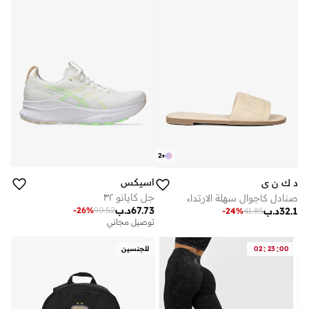
2
+
اسيكس
د ك ن ي
جل كايانو ٣٢
صنادل كاجوال سهلة الارتداء
67.73
د.ب
-
26
%
90.52
32.1
د.ب
-
24
%
41.85
توصيل مجاني
:
:
00
23
02
للجنسين