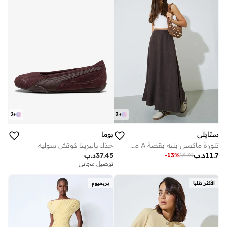
2
+
3
+
ستايلي
بوما
تنورة ماكسي بنية بقصة A مع جيوب جانبية
حذاء باليرينا كوتش سوليه
11.7
د.ب
37.45
د.ب
-
13
%
13.39
توصيل مجاني
الأكثر طلبا
بريميوم