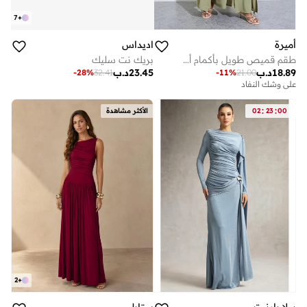
7
+
أميرة
اديداس
طقم قميص طويل بأكمام أسقفية وأزرار مع بنطال واسع الساق
بريك نت سليك
18.89
د.ب
23.45
د.ب
-
28
%
32.41
-
11
%
21.00
على وشك النفاد
:
:
00
23
02
الأكثر مشاهدة
2
+
بيلا بارنيت
ستايلي