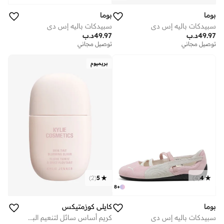
بوما
بوما
سبيدكات باليه إس دي
سبيدكات باليه إس دي
49.97
د.ب
49.97
د.ب
توصيل مجاني
توصيل مجاني
بريميوم
)
2
(
5
)
4
(
4
8
+
بوما
كايلي كوزمتيكس
سبيدكات باليه إس دي
كريم أساس سائل لتنعيم البشرة بتركيبة إكسير - .، مل