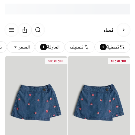
نساء
تصفية
تصنيف
الماركة
السعر
ن
1
1
:
:
:
:
10
20
00
10
20
00