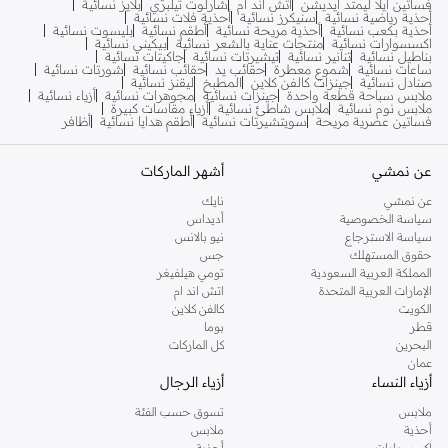
فساتين ايلا ليمتد ايديشن
اتش اند ام
شارلوت تيلبري
بلايز نسائية
أحذية رياضية نسائية
سنيكرز نسائية
أحذية فلات نسائية
أحذية بكعب نسائية
أحذية مريحة نسائية
أطقم نسائية
بليسوت نسائية
اكسسوارات نسائية
منتجات عناية بالشعر نسائية
بيكيني نسائية
بناطيل نسائية
تنانير نسائية
تيشيرتات نسائية
جاكيتات نسائية
ساعات نسائية
شموع معطرة
حقائب يد
حقائب نسائية
شورتات نسائية
صنادل نسائية
جينزات كالفن كلاين
المطبخ
ليقنز نسائية
ملابس سباحة قطعة واحدة
جينزات نسائية
مجوهرات نسائية
أزياء نسائية
ملابس نوم نسائية
ملابس شاطئ نسائية
أزياء مقاسات كبيرة
فساتين عصرية مريحة
سويتشيرتات نسائية
أطقم هدايا نسائية
أظافر
عن نمشي
أشهر الماركات
عن نمشي
نايك
سياسة الخصوصية
أديداس
سياسة الاسترجاع
نيو بالانس
حقوق المستهلك
جس
المملكة العربية السعودية
تومي هيلفيغر
الإمارات العربية المتحدة
اتش اند ام
الكويت
كالفن كلاين
قطر
بوما
البحرين
كل الماركات
عمان
أزياء النساء
أزياء الرجال
ملابس
تسوق حسب الفئة
أحذية
ملابس
اكسسوارات
أحذية