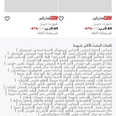
مذركير
مذركير
شورت جينز
شورت جينز
9.49
د.ب
9.49
د.ب
-
47
%
17.72
-
47
%
17.72
على وشك النفاد
على وشك النفاد
كلمات البحث الأكثر شيوعا
اديداس
احذية اديداس
اديداس اوريجينالز
احذية اديداس اوريجينالز
كيكو ميلانو
إيفانز
امريكان ايجل
ايلا
بوما
احذية بوما
ترينديول
ترينديول
نايك
ديفاكتو
فورايفر 21
فوريو
فيرو مودا
فيلا
كالفن كلاين
فساتين كويز
لانجري لاسنزا
ماك كوزمتيكس
مانجو
ازياء مانجو
هيا كلوزيت
نايك اير فورس
اير جوردان
الدو
خزانة
دوروثي بيركنز
ريبوك
مس جايديد
توب شوب
تومي هيلفيغر
تيد بيكر
شنط تيد بيكر
جيس
شنط جيس
جينجر
جينجر بيسيكس
سكيتشرز
ساعات جيس
مجوهرات سوارفسكي
سواروفسكي
ساعات مايكل كورس
فساتين ايلا
نيو لوك
أزياء عربية
فساتين
فساتين سهرة
بلايز
شنط
احذية رياضة
احذية سنيكرز
احذية فلات
كعوب واحذية هيلز
احذية مريحة
اطقم ملابس
افرولات
اكسسوارات
العناية بالشعر
بكيني
بلايز
بناطيل
تنانير
تيشيرتات
جاكيتات و معاطف
ساعات
شموع
شنط يد
شنط
شورتات
صنادل
عبايات
عطور
كنزات وسترات كارديغان
لانجري
لوازم المطبخ
ليقنز
ملابس سباحة
جينزات
مجوهرات
ملابس
ملابس النوم
ملابس بحر
ملابس مقاسات كبيرة
فساتين كاجوال
فساتين قصيرة
هوديات وسويت شيرتات
مكياج
العناية بالبشرة
أطقم هدايا
العناية بالشعر
العناية بالأظافر
عطور نسائية
أديداس
أحذية أديداس
أديداس أوريجينالز
أحذية أديداس أوريجينالز
أمريكان إيجل
أحذية بوما
نايكي
فور إيفر 21
أزياء كويز
لانجري لا سينزا
ماك لمستحضرات التجميل
مانغو
أزياء مانغو
نايكي اير فورس
ألدو
حقائب تيد بيكر
حقائب جيس
قلادات سواروفسكي