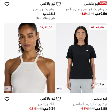
نيو بالانس
نيو بالانس
تي شيرت فرنسي تيري ناعم
تيشيرت رياضي
9.56
د.ب
18.1
د.ب
-
32
%
13.98
على وشك النفاد
:
:
:
:
09
41
00
09
41
00
)
1
(
5
2
+
5
+
نيو بالانس
نيو بالانس
تيشيرت إليفيتد اساسي
تانك رياضي
8.88
د.ب
9.34
د.ب
-
21
%
11.82
-
18
%
10.73