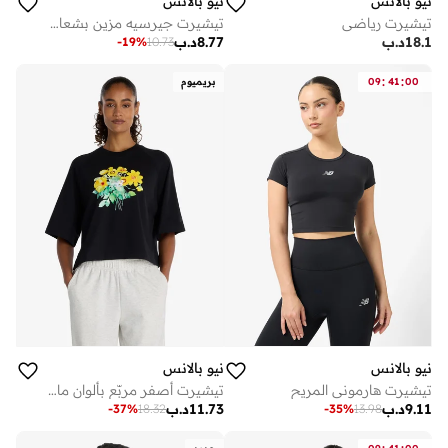
نيو بالانس
نيو بالانس
تيشيرت رياضي
تيشيرت جيرسيه مزين بشعار عريض للعلامة التجارية
18.1
د.ب
8.77
د.ب
-
19
%
10.73
:
:
00
41
09
بريميوم
نيو بالانس
نيو بالانس
تيشيرت هارموني المريح
تيشيرت أصفر مربّع بألوان مائية
9.11
د.ب
11.73
د.ب
-
37
%
18.32
-
35
%
13.98