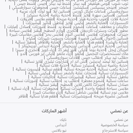
توب شوب
تومي هيلفيغر
تيد بيكر
شنط تيد بيكر
جيس
شنط جيس
جينجر
جينجر بيسيكس
سكيتشرز
ساعات جيس
مجوهرات سوارفسكي
سواروفسكي
ساعات مايكل كورس
فساتين ايلا
نيو لوك
أزياء عربية
فساتين
فساتين سهرة
بلايز
شنط
احذية رياضة
احذية سنيكرز
احذية فلات
كعوب واحذية هيلز
احذية مريحة
اطقم ملابس
افرولات
اكسسوارات
العناية بالشعر
بكيني
بلايز
بناطيل
تنانير
تيشيرتات
جاكيتات و معاطف
ساعات
شموع
شنط يد
شنط
شورتات
صنادل
عبايات
عطور
كنزات وسترات كارديغان
لانجري
لوازم المطبخ
ليقنز
ملابس سباحة
جينزات
مجوهرات
ملابس
ملابس النوم
ملابس بحر
ملابس مقاسات كبيرة
فساتين كاجوال
فساتين قصيرة
هوديات وسويت شيرتات
مكياج
العناية بالبشرة
أطقم هدايا
العناية بالشعر
العناية بالأظافر
عطور نسائية
أديداس
أحذية أديداس
أديداس أوريجينالز
أحذية أديداس أوريجينالز
أمريكان إيجل
أحذية بوما
نايكي
فور إيفر 21
أزياء كويز
لانجري لا سينزا
ماك لمستحضرات التجميل
مانغو
أزياء مانغو
نايكي اير فورس
ألدو
حقائب تيد بيكر
حقائب جيس
قلادات سواروفسكي
فساتين ايلا ليمتد ايديشن
اتش اند ام
شارلوت تيلبري
بلايز نسائية
أحذية رياضية نسائية
سنيكرز نسائية
أحذية فلات نسائية
أحذية بكعب نسائية
أحذية مريحة نسائية
أطقم نسائية
بليسوت نسائية
اكسسوارات نسائية
منتجات عناية بالشعر نسائية
بيكيني نسائية
بناطيل نسائية
تنانير نسائية
تيشيرتات نسائية
جاكيتات نسائية
ساعات نسائية
شموع معطرة
حقائب يد
حقائب نسائية
شورتات نسائية
صنادل نسائية
جينزات كالفن كلاين
المطبخ
ليقنز نسائية
ملابس سباحة قطعة واحدة
جينزات نسائية
مجوهرات نسائية
أزياء نسائية
ملابس نوم نسائية
ملابس شاطئ نسائية
أزياء مقاسات كبيرة
فساتين عصرية مريحة
سويتشيرتات نسائية
أطقم هدايا نسائية
أظافر
عن نمشي
أشهر الماركات
عن نمشي
نايك
سياسة الخصوصية
أديداس
سياسة الاسترجاع
نيو بالانس