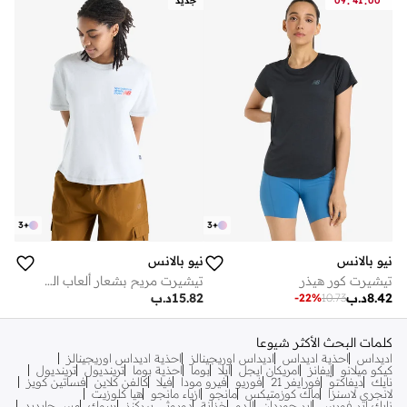
:
:
00
41
09
جديد
3
+
3
+
نيو بالانس
نيو بالانس
تيشيرت كور هيذر
تيشيرت مريح بشعار ألعاب القوى المميز
8.42
د.ب
15.82
د.ب
-
22
%
10.73
كلمات البحث الأكثر شيوعا
اديداس
احذية اديداس
اديداس اوريجينالز
احذية اديداس اوريجينالز
كيكو ميلانو
إيفانز
امريكان ايجل
ايلا
بوما
احذية بوما
ترينديول
ترينديول
نايك
ديفاكتو
فورايفر 21
فوريو
فيرو مودا
فيلا
كالفن كلاين
فساتين كويز
لانجري لاسنزا
ماك كوزمتيكس
مانجو
ازياء مانجو
هيا كلوزيت
نايك اير فورس
اير جوردان
الدو
خزانة
دوروثي بيركنز
ريبوك
مس جايديد