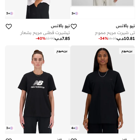
3
+
2
+
نيو بالانس
نيو بالانس
تي شيرت مريح مموج
تيشيرت قطني مريح بشعار
10.81
د.ب
7.85
د.ب
-
40
%
12.90
-
34
%
16.15
بريميوم
بريميوم
3
+
4
+