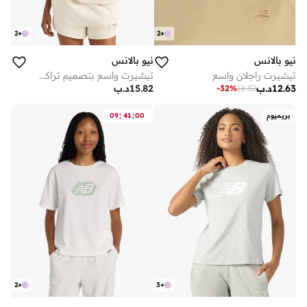
2
+
2
+
نيو بالانس
نيو بالانس
تيشيرت راجلان واسع
تيشيرت واسع بتصميم تراكسيد
12.63
د.ب
15.82
د.ب
-
32
%
18.32
:
:
بريميوم
00
41
09
2
+
3
+