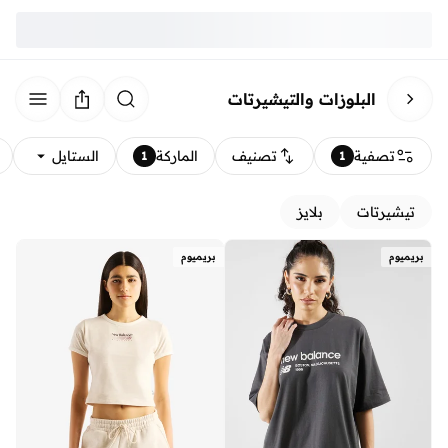
البلوزات والتيشيرتات
تصفية
تصنيف
الماركة
الستايل
1
1
تيشيرتات
بلايز
بريميوم
بريميوم