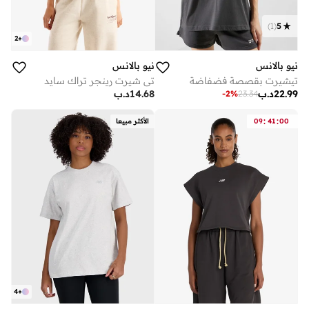
)
1
(
5
2
+
نيو بالانس
نيو بالانس
تيشيرت بقصصة فضفاضة
تي شيرت رينجر تراك سايد
22.99
د.ب
14.68
د.ب
-
2
%
23.34
:
:
00
41
09
الأكثر مبيعا
4
+