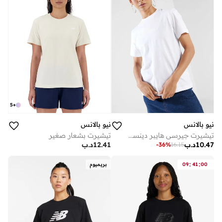
5
+
نيو بالانس
نيو بالانس
تيشيرت جيرسي هايبر دينستي
تيشيرت بشعار صغير
10.47
د.ب
12.41
د.ب
-
36
%
16.15
:
:
00
41
09
بريميوم