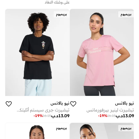
على وشك النفاد
بريميوم
بريميوم
نيو بالانس
نيو بالانس
تيشيرت لينير بيرفورمانس
تيشيرت جري سيستم أثليتكس
13.09
د.ب
13.09
د.ب
-
19
%
16.15
-
19
%
16.15
بريميوم
بريميوم