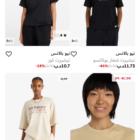
)
2
(
4
3
+
2
+
نيو بالانس
نيو بالانس
تيشيرت شعار بوكاتسو
تيشيرت كور
11.73
د.ب
10.7
د.ب
-
18
%
12.90
-
46
%
21.57
:
:
00
41
09
جديد