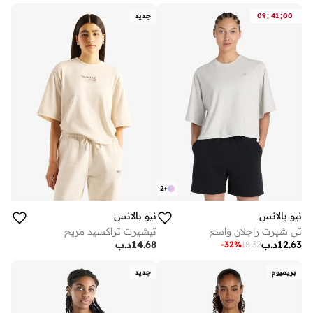
:
:
00
41
09
جديد
2
+
نيو بالانس
نيو بالانس
تي شيرت راجلان واسع
تيشيرت تراكسيد مريح
12.63
د.ب
14.68
د.ب
-
32
%
18.32
بريميوم
جديد