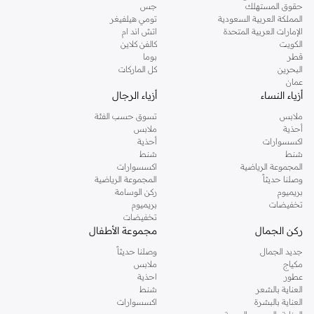
حقوق المستهلك
جس
المملكة العربية السعودية
تومي هيلفيغر
الإمارات العربية المتحدة
اتش اند ام
الكويت
كالفن كلاين
قطر
بوما
البحرين
كل الماركات
عمان
أزياء النساء
أزياء الرجال
ملابس
تسوق حسب الفئة
أحذية
ملابس
اكسسوارات
أحذية
شنط
شنط
المجموعة الرياضية
اكسسوارات
وصلنا حديثاً
المجموعة الرياضية
بريميوم
ركن الوسامة
تخفيضات
بريميوم
تخفيضات
ركن الجمال
مجموعة الأطفال
جديد الجمال
وصلنا حديثاً
مكياج
ملابس
عطور
احذية
العناية بالشعر
شنط
العناية بالبشرة
اكسسوارات