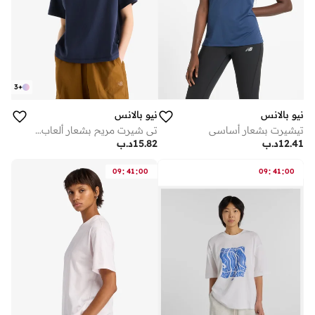
3
+
نيو بالانس
نيو بالانس
تيشيرت بشعار أساسي
تي شيرت مريح بشعار ألعاب القوى المميز
12.41
د.ب
15.82
د.ب
:
:
:
:
09
41
00
09
41
00