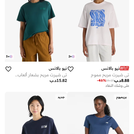
3
+
2
+
نيو بالانس
نيو بالانس
تي شيرت مريح مموج
تي شيرت مريح بشعار ألعاب القوى المميز
8.88
د.ب
15.82
د.ب
-
46
%
16.15
على وشك النفاد
بريميوم
جديد