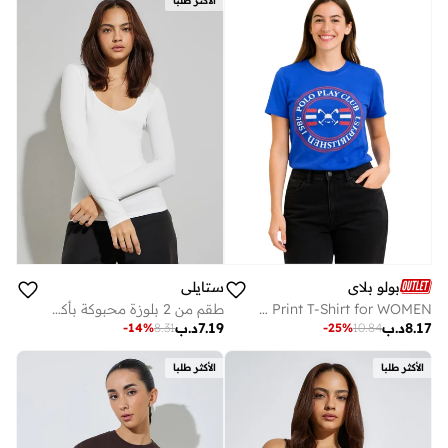
الأكثر طلبا
بولو بلاي
ستايلي
Multipack Graphic Print T-Shirt for WOMEN
طقم من 2 بلوزة محبوكة بأكمام طويلة
8.17
د.ب
7.19
د.ب
-
14
%
8.31
-
25
%
10.84
الأكثر طلبا
الأكثر طلبا