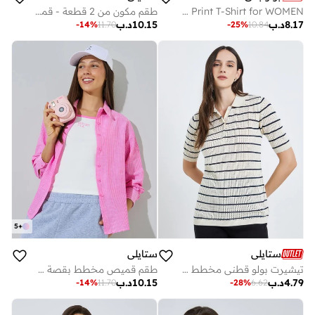
Multipack Graphic Print T-Shirt for WOMEN
طقم مكون من 2 قطعة - قميص مخطط بأكمام طويلة وتانك توب
8.17
د.ب
10.15
د.ب
-
14
%
11.70
-
25
%
10.84
5
+
ستايلي
ستايلي
تيشيرت بولو قطني مخطط للنساء
طقم قميص مخطط بقصة مريحة وتانك توب - عدد 2
4.79
د.ب
10.15
د.ب
-
14
%
11.70
-
28
%
6.62