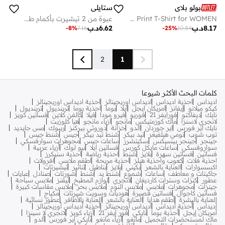
بولو بلاي
ستايلي
Multipack Graphic Print T-Shirt for WOMEN
عبوة من 2 تيشيرت بأكمام طويلة وزم بياقة قارب
8.17
د.ب
6.62
د.ب
-
8
%
7.16
-
25
%
10.84
2
1
كلمات البحث الأكثر شيوعا
اديداس
احذية اديداس
اديداس اوريجينالز
احذية اديداس اوريجينالز
كيكو ميلانو
إيفانز
امريكان ايجل
ايلا
بوما
احذية بوما
ترينديول
ترينديول
نايك
ديفاكتو
فورايفر 21
فوريو
فيرو مودا
فيلا
كالفن كلاين
فساتين كويز
لانجري لاسنزا
ماك كوزمتيكس
مانجو
ازياء مانجو
هيا كلوزيت
نايك اير فورس
اير جوردان
الدو
خزانة
دوروثي بيركنز
ريبوك
مس جايديد
توب شوب
تومي هيلفيغر
تيد بيكر
شنط تيد بيكر
جيس
شنط جيس
جينجر
جينجر بيسيكس
سكيتشرز
ساعات جيس
مجوهرات سوارفسكي
سواروفسكي
ساعات مايكل كورس
فساتين ايلا
نيو لوك
أزياء عربية
فساتين
فساتين سهرة
بلايز
شنط
احذية رياضة
احذية سنيكرز
احذية فلات
كعوب واحذية هيلز
احذية مريحة
اطقم ملابس
افرولات
اكسسوارات
العناية بالشعر
بكيني
بلايز
بناطيل
تنانير
تيشيرتات
جاكيتات و معاطف
ساعات
شموع
شنط يد
شنط
شورتات
صنادل
عبايات
عطور
كنزات وسترات كارديغان
لانجري
لوازم المطبخ
ليقنز
ملابس سباحة
جينزات
مجوهرات
ملابس
ملابس النوم
ملابس بحر
ملابس مقاسات كبيرة
فساتين كاجوال
فساتين قصيرة
هوديات وسويت شيرتات
مكياج
العناية بالبشرة
أطقم هدايا
العناية بالشعر
العناية بالأظافر
عطور نسائية
أديداس
أحذية أديداس
أديداس أوريجينالز
أحذية أديداس أوريجينالز
أمريكان إيجل
أحذية بوما
نايكي
فور إيفر 21
أزياء كويز
لانجري لا سينزا
ماك لمستحضرات التجميل
مانغو
أزياء مانغو
نايكي اير فورس
ألدو