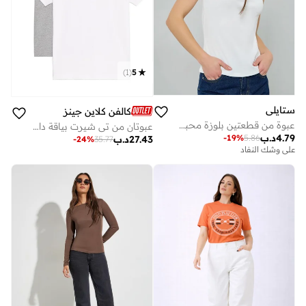
)
1
(
5
ستايلي
كالفن كلاين جينز
عبوة من قطعتين بلوزة محبوكة بياقة مربعة
عبوتان من تي شيرت بياقة دائرية وشعار
4.79
د.ب
-
19
%
5.86
27.43
د.ب
-
24
%
35.77
على وشك النفاد