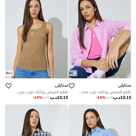
5
+
5
+
ستايلي
ستايلي
طقم قميص وتانك توب مخطط بقطعتين - وردي
طقم قميص وتانك توب مريح مخطط - بني
10.15
د.ب
10.15
د.ب
-
14
%
11.70
-
14
%
11.70