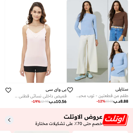
ستايلي
بي واي سي
طقم من قطعتين - توب محبوك بأكمام جرس
قميص داخلي نسائي قطني بحزام قابل للتعديل (عبوة من 3 قطع) - وردي
8.88
د.ب
10.56
د.ب
-
12
%
10.01
-
19
%
12.95
عروض الاوتلت
خصم حتى 70٪ على تشكيلات مختارة