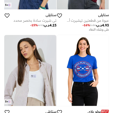
5
+
ستايلي
ستايلي
عبوة من قطعتين تيشيرت أساسي بلا أكمام
تي شيرت سادة بخصر محدد
4.93
د.ب
4.23
د.ب
-
15
%
4.93
-
16
%
5.86
على وشك النفاد
3
+
بولو بلاي
ستايلي