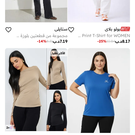
بولو بلاي
ستايلي
Multipack Graphic Print T-Shirt for WOMEN
مجموعة من قطعتين بلوزة محبوكة سادة بياقة قارب
8.17
د.ب
7.19
د.ب
-
14
%
8.31
-
25
%
10.84
الأكثر طلبا
2
+