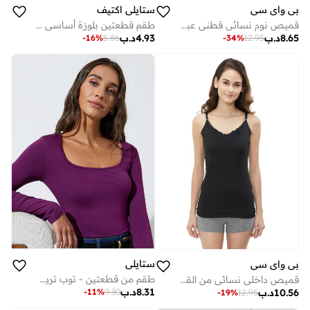
ستايلي اكتيف
بي واي سي
طقم قطعتين بلوزة أساسي منسوج بأكمام قصيرة
قميص نوم نسائي قطني عبوة من - أسود
4.93
د.ب
8.65
د.ب
-
16
%
5.86
-
34
%
12.95
ستايلي
بي واي سي
طقم من قطعتين - توب تريك بياقة مربعة وأكمام طويلة
قميص داخلي نسائي من القطن بحزام قابل للتعديل (عبوة من 3 قطع) - أسود
8.31
د.ب
10.56
د.ب
-
11
%
9.30
-
19
%
12.95