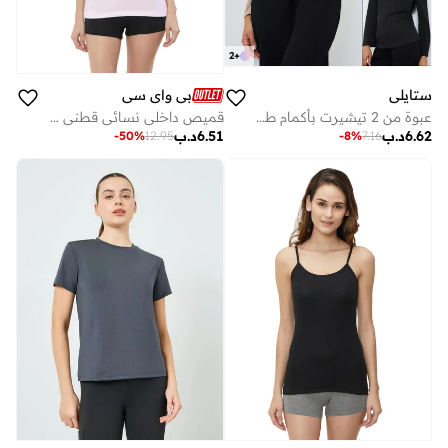
2
+
ستايلي
بي واي سي
عبوة من 2 تيشيرت بأكمام طويلة وزم بياقة قارب
قميص داخلي نسائي قطني بحزام قابل للتعديل (عبوة من 3 قطع) - وردي
6.62
د.ب
6.51
د.ب
-
8
%
7.16
-
50
%
12.95