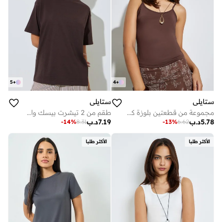
5
+
4
+
ستايلي
ستايلي
مجموعة من قطعتين بلوزة كامي بياقة واسعة
طقم من 2 تيشرت بيسك واسع
5.78
د.ب
7.19
د.ب
-
14
%
8.31
-
13
%
6.62
الأكثر طلبا
الأكثر طلبا