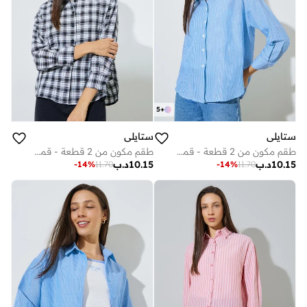
5
+
ستايلي
ستايلي
طقم مكون من 2 قطعة - قميص مخطط بأكمام طويلة وتانك توب
طقم مكون من 2 قطعة - قميص طويل الأكمام بنقشة كاروهات وتانك توب
10.15
د.ب
10.15
د.ب
-
14
%
11.70
-
14
%
11.70