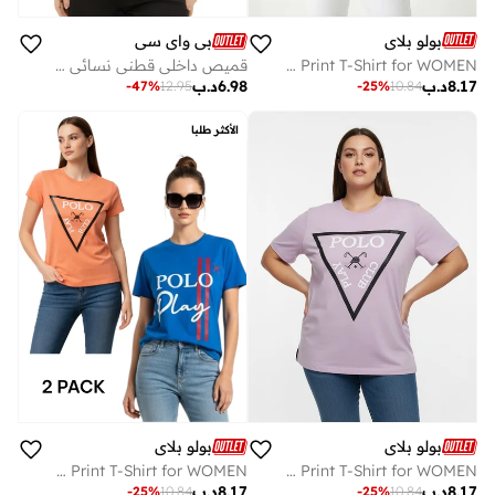
بولو بلاي
بي واي سي
Multipack Graphic Print T-Shirt for WOMEN
قميص داخلي قطني نسائي (عبوة من 3 قطع) - رمادي
8.17
د.ب
6.98
د.ب
-
25
%
10.84
-
47
%
12.95
الأكثر طلبا
بولو بلاي
بولو بلاي
Multipack Graphic Print T-Shirt for WOMEN
Multipack Graphic Print T-Shirt for WOMEN
8.17
د.ب
8.17
د.ب
-
25
%
10.84
-
25
%
10.84