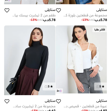
ستايلي
ستايلي
مجموعة من قطعتين بلوزة كامي بياقة واسعة
طقم من 2 تيشرت بيسك بياقة دائرية
5.78
د.ب
5.78
د.ب
-
13
%
6.62
-
13
%
6.62
الأكثر طلبا
)
1
(
5
)
1
(
5
2
+
ستايلي
ستايلي
عبوة من قطعتين - قميص داخلي بحمالات من القطن والليكرا
مجموعة من 2 تيشيرت سادة بياقة عالية
4.93
د.ب
6.62
د.ب
-
13
%
7.61
-
13
%
5.64