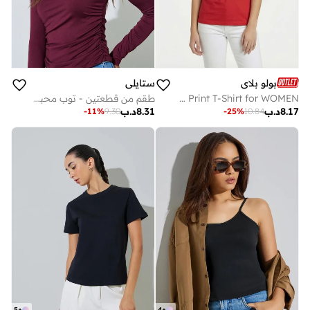
بولو بلاي
ستايلي
Multipack Graphic Print T-Shirt for WOMEN
طقم من قطعتين - توب محبوك بياقة دائرية وأكمام طويلة وتفاصيل كشكشة وقصة ضيقة
8.17
د.ب
8.31
د.ب
-
11
%
9.30
-
25
%
10.84
5
+
4
+