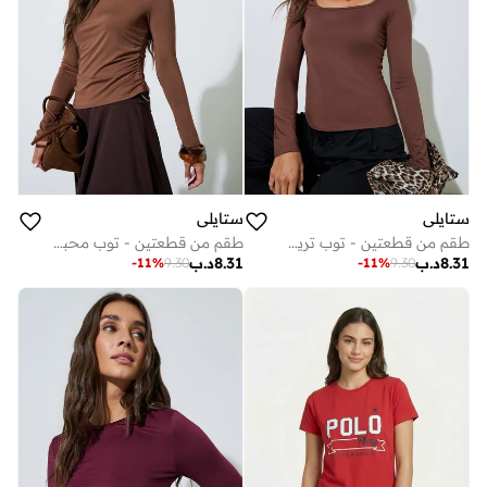
ستايلي
ستايلي
طقم من قطعتين - توب تريك بياقة مربعة وأكمام طويلة
طقم من قطعتين - توب محبوك بأكمام طويلة وقبة دائرية وتفاصيل مزمومة وقصة ضيقة
8.31
د.ب
8.31
د.ب
-
11
%
9.30
-
11
%
9.30