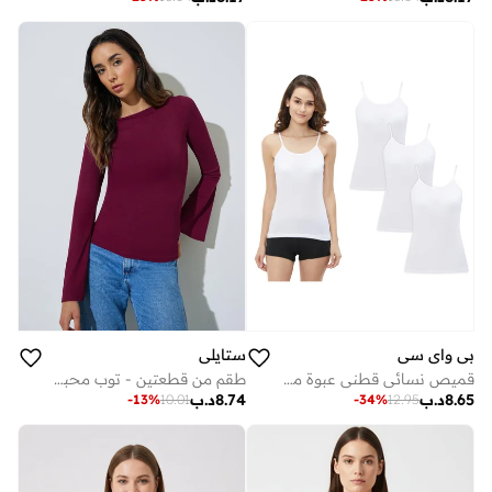
بي واي سي
ستايلي
قميص نسائي قطني عبوة من - أبيض
طقم من قطعتين - توب محبوك بأكمام جرس سادة
8.65
د.ب
8.74
د.ب
-
13
%
10.01
-
34
%
12.95