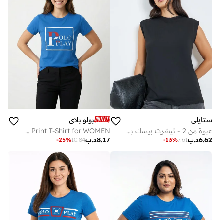
ستايلي
بولو بلاي
عبوة من 2 - تيشرت بيسك بدون أكمام
Multipack Graphic Print T-Shirt for WOMEN
6.62
د.ب
8.17
د.ب
-
25
%
10.84
-
13
%
7.61