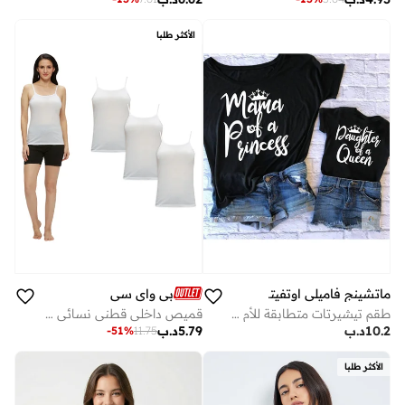
الأكثر طلبا
ماتشينج فاميلي اوتفيتس
بي واي سي
طقم تيشيرتات متطابقة للأم والابنة | تيشيرتات سوداء للأم والابنة | ملابس عائلية مناسبة للارتداء اليومي والهدايا وجلسات التصوير
قميص داخلي قطني نسائي (عبوة من 3 قطع) - أبيض
10.2
د.ب
5.79
د.ب
-
51
%
11.75
الأكثر طلبا