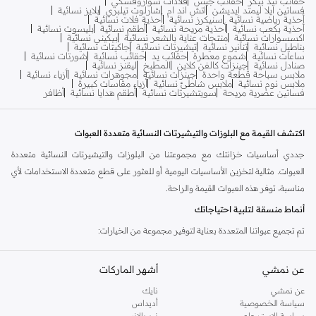
حقائب تيد بيكر
حقائب جيس
قلادات سواروفسكي
فساتين ايلا ليمتد ايديشن
اتش اند ام
شارلوت تيلبري
بلايز نسائية
أحذية رياضية نسائية
سنيكرز نسائية
أحذية فلات نسائية
أحذية بكعب نسائية
أحذية مريحة نسائية
أطقم نسائية
بليسوت نسائية
اكسسوارات نسائية
منتجات عناية بالشعر نسائية
بيكيني نسائية
بناطيل نسائية
تنانير نسائية
تيشيرتات نسائية
جاكيتات نسائية
ساعات نسائية
شموع معطرة
حقائب يد
حقائب نسائية
شورتات نسائية
صنادل نسائية
جينزات كالفن كلاين
المطبخ
ليقنز نسائية
ملابس سباحة قطعة واحدة
جينزات نسائية
مجوهرات نسائية
أزياء نسائية
ملابس نوم نسائية
ملابس شاطئ نسائية
أزياء مقاسات كبيرة
فساتين عصرية مريحة
سويتشيرتات نسائية
أطقم هدايا نسائية
أظافر
اكتشف القيمة مع البلوزات والتيشيرتات النسائية متعددة العبوات
جددي أساسيات خزانتك مع مجموعتنا من البلوزات والتيشيرتات النسائية متعددة
العبوات. مثالية لتخزين الأساسيات اليومية أو للعثور على قطع متعددة الاستخدامات لأي
مناسبة، توفر هذه العبوات القيمة والراحة.
أنماط منسقة لتلبية احتياجاتك
تم تجميع عبواتنا المتعددة بعناية لتوفير مجموعة من الخيارات:
أساسيات لا غنى عنها:
خزّني قطع تي شيرت وبلوزات أساسية بقصات كلاسيكية
عن نمشي
أشهر الماركات
وألوان محايدة، مثالية للارتداء كطبقات أو بمفردها.
عن نمشي
نايك
ألوان متنوعة:
اعثري على عبوات تضم مجموعة متنوعة من الألوان، من الدرجات
سياسة الخصوصية
أديداس
الزاهية إلى الألوان الباستيل الهادئة، مما يتيح لك تنسيقها مع ملابسك الحالية.
سياسة الاسترجاع
نيو بالانس