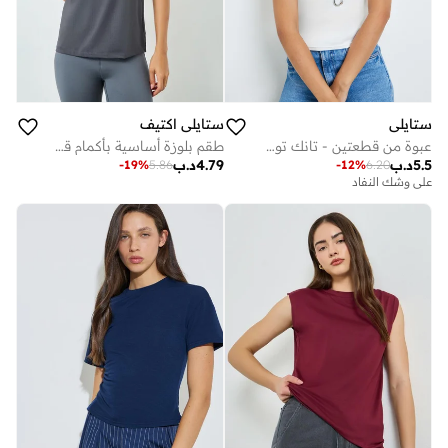
ستايلي
ستايلي اكتيف
عبوة من قطعتين - تانك توب سادة بياقة سكوب
طقم بلوزة أساسية بأكمام قصيرة قطعتين
5.5
د.ب
4.79
د.ب
-
19
%
5.86
-
12
%
6.20
على وشك النفاد