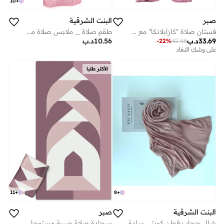
10
+
صبر
البنت الشرقية
فستان صلاة "كازابلانكا" مع حقيبة سفر، وردي
طقم صلاة _ ملابس صلاة مع أكمام
33.69
د.ب
10.56
د.ب
-
22
%
42.88
على وشك النفاد
الأكثر طلبا
11
+
8
+
صبر
البنت الشرقية
سجادة صلاة جيبية مستوحاة من فيلم "كازابلانكا"
شال حجاب قطن كويتي سادة