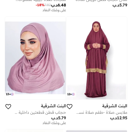
6.48
د.ب
5.79
د.ب
-
18
%
7.82
على وشك النفاد
13
+
12
+
البنت الشرقية
البنت الشرقية
ملابس صلاة -طقم صلاة نسائي قطن
حجاب قطن قطعتين داخلية وخارجية
12.95
د.ب
5.79
د.ب
على وشك النفاد