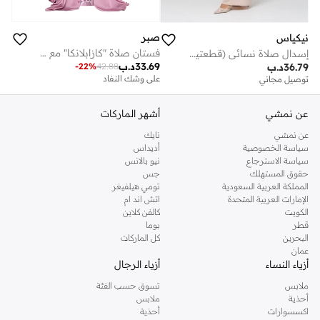
صبر
نيكياس
فستان صلاة "كازابلانكا" مع حقيبة سفر، وردي
إسدال صلاة نسائي (قطعتين إسدال)
33.69
د.ب
-
22
%
42.88
36.79
د.ب
على وشك النفاد
توصيل مجاني
عن نمشي
أشهر الماركات
عن نمشي
نايك
سياسة الخصوصية
أديداس
سياسة الاسترجاع
نيو بالانس
حقوق المستهلك
جس
المملكة العربية السعودية
تومي هيلفيغر
الإمارات العربية المتحدة
اتش اند ام
الكويت
كالفن كلاين
قطر
بوما
البحرين
كل الماركات
عمان
أزياء النساء
أزياء الرجال
ملابس
تسوق حسب الفئة
أحذية
ملابس
اكسسوارات
أحذية