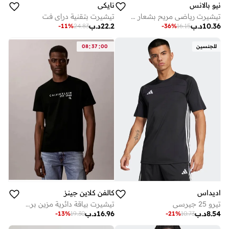
نيو بالانس
نايكي
تيشيرت رياضي مريح بشعار الصدر المميز
تيشيرت بتقنية دراي فت
10.36
د.ب
22.2
د.ب
-
11
%
24.83
-
36
%
16.15
:
:
للجنسين
00
37
08
اديداس
كالفن كلاين جينز
تيرو 25 جيرسي
تيشيرت بياقة دائرية مزين برسمة
8.54
د.ب
16.96
د.ب
-
21
%
10.73
-
13
%
19.30