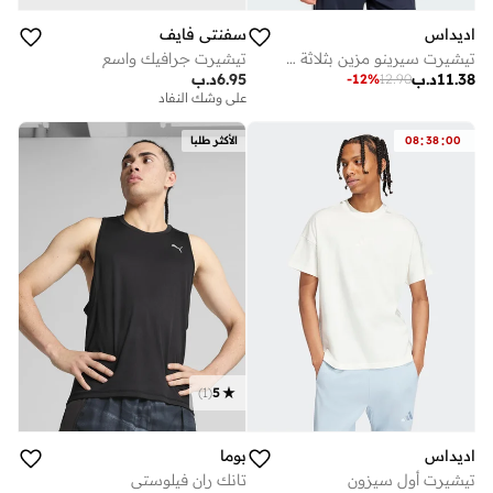
اديداس
سفنتي فايف
تيشيرت سيرينو مزين بثلاثة خطوط
تيشيرت جرافيك واسع
11.38
د.ب
6.95
د.ب
-
12
%
12.90
على وشك النفاد
:
:
00
38
08
الأكثر طلبا
)
1
(
5
اديداس
بوما
تيشيرت أول سيزون
تانك ران فيلوستي