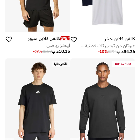
كالفن كلاين سبورت
كالفن كلاين جينز
ليجنز رياضي
عبوتان من تيشيرتات قطنية بشارات
10.13
د.ب
34.26
د.ب
-
69
%
32.20
-
10
%
37.94
:
:
00
37
08
الأكثر طلبا