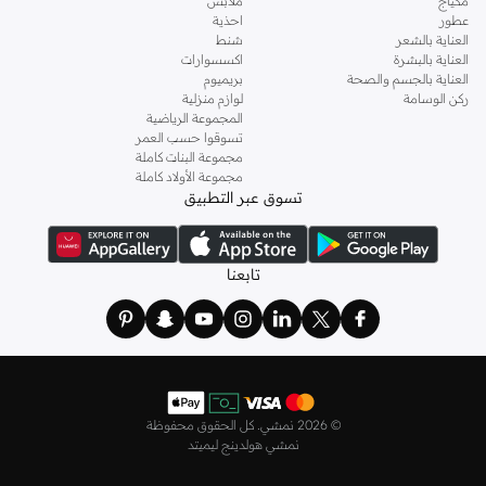
مكياج
ملابس
عطور
احذية
العناية بالشعر
شنط
العناية بالبشرة
اكسسوارات
العناية بالجسم والصحة
بريميوم
ركن الوسامة
لوازم منزلية
المجموعة الرياضية
تسوقوا حسب العمر
مجموعة البنات كاملة
مجموعة الأولاد كاملة
تسوق عبر التطبيق
تابعنا
©
2026 نمشي. كل الحقوق محفوظة
نمشي هولدينج ليميتد