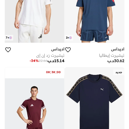
7
+
2
+
اديداس
اديداس
تيشيرت إيطاليا
تيشيرت زد إن إي
30.62
د.ب
15.14
د.ب
-
34
%
22.66
:
:
جديد
00
38
08