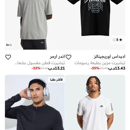
)
1
(
5
2
+
اديداس اوريجينالز
اندر ارمر
تيشيرت مزين بطبعة رسومات
تيشيرت قطن مغسول بشعار كبير
13.43
د.ب
13.21
د.ب
-
32
%
19.41
-
35
%
20.49
الأكثر طلبا