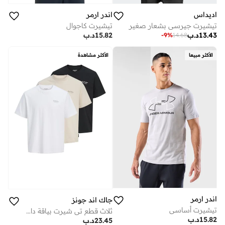
اديداس
اندر ارمر
تيشيرت جيرسي بشعار صغير
تيشيرت كاجوال
13.43
د.ب
15.82
د.ب
-
9
%
14.68
الأكثر مبيعا
الأكثر مشاهدة
اندر ارمر
جاك اند جونز
تيشيرت أساسي
ثلاث قطع تي شيرت بياقة دائرية ورسومات
15.82
د.ب
23.45
د.ب