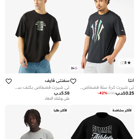
)
1
(
5
2
+
انتا
سفنتي فايف
تي شيرت كرة سلة فضفاض بأكمام قصيرة للجنسين
تي شيرت فضفاض بكتف ساقط
10.25
د.ب
5.58
د.ب
-
42
%
17.50
على وشك النفاد
الأكثر مشاهدة
الأكثر طلبا