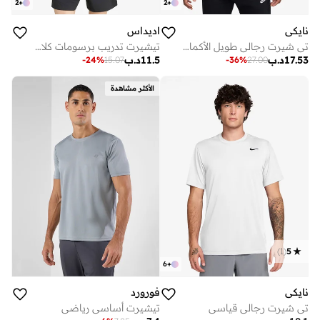
2
+
2
+
نايكي
اديداس
تي شيرت رجالي طويل الأكمام أساسي مستدام
تيشيرت تدريب برسومات كلايماكول
17.53
د.ب
11.5
د.ب
-
24
%
15.07
-
36
%
27.00
الأكثر مشاهدة
)
1
(
5
6
+
نايكي
فورورد
تي شيرت رجالي قياسي
تيشيرت أساسي رياضي