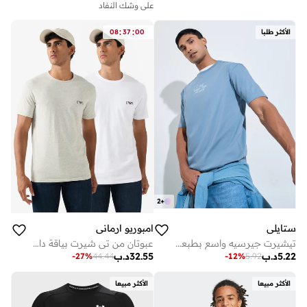
على وشك النفاد
:
:
الأكثر طلبا
00
37
08
2
+
ستايلي
امبوريو ارماني
تيشيرت جيرسيه واسع بطبعة شعار للرجال
عبوتان من تي شيرت بياقة دائرية وشعار
5.22
د.ب
32.55
د.ب
-
27
%
44.44
-
12
%
5.92
الأكثر مبيعا
الأكثر مبيعا