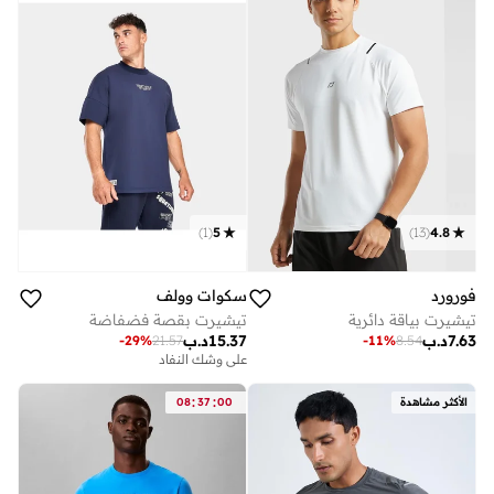
)
1
(
5
)
13
(
4.8
فورورد
سكوات وولف
تيشيرت بياقة دائرية
تيشيرت بقصة فضفاضة
7.63
د.ب
15.37
د.ب
-
29
%
21.57
-
11
%
8.54
على وشك النفاد
:
:
الأكثر مشاهدة
00
37
08