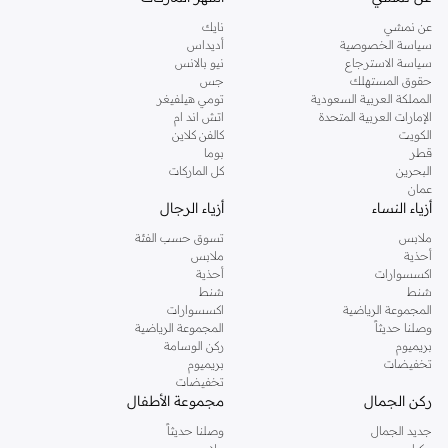
عن نمشي
نايك
سياسة الخصوصية
أديداس
سياسة الاسترجاع
نيو بالانس
حقوق المستهلك
جس
المملكة العربية السعودية
تومي هيلفيغر
الإمارات العربية المتحدة
اتش اند ام
الكويت
كالفن كلاين
قطر
بوما
البحرين
كل الماركات
عمان
أزياء النساء
أزياء الرجال
ملابس
تسوق حسب الفئة
أحذية
ملابس
اكسسوارات
أحذية
شنط
شنط
المجموعة الرياضية
اكسسوارات
وصلنا حديثاً
المجموعة الرياضية
بريميوم
ركن الوسامة
تخفيضات
بريميوم
تخفيضات
ركن الجمال
مجموعة الأطفال
جديد الجمال
وصلنا حديثاً