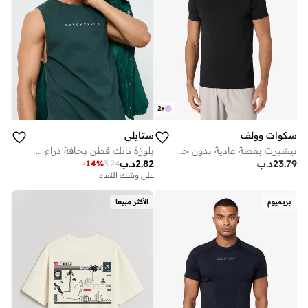
2
+
سكوات وولف
ستايلي
تيشيرت بقصة عادية بدون خياطة
بلوزة تانك قطن بحافة ذراع منخفضة وطبعة بسيطة
23.79
د.ب
2.82
د.ب
-
14
%
3.24
على وشك النفاد
بريميوم
الأكثر مبيعا