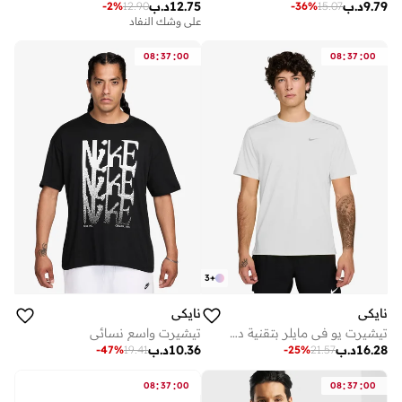
9.79
د.ب
12.75
د.ب
-
2
%
12.90
-
36
%
15.07
على وشك النفاد
:
:
:
:
08
37
00
08
37
00
3
+
نايكي
نايكي
تيشيرت يو في مايلر بتقنية دراي فيت
تيشيرت واسع نسائي
16.28
د.ب
10.36
د.ب
-
47
%
19.41
-
25
%
21.57
:
:
:
:
08
37
00
08
37
00