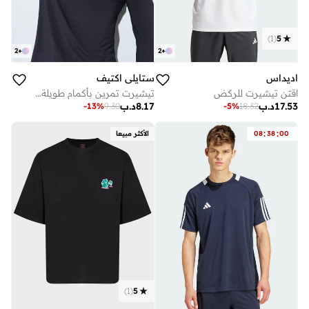
)
1
(
5
2
+
2
+
اديداس
ستايلي اكتيف
اقتن تيشيرت للركض
تيشيرت تمرين بأكمام طويلة وسُحاب غلق للرجال
17.53
د.ب
8.17
د.ب
-
13
%
9.30
-
5
%
18.32
:
:
00
38
08
الأكثر مبيعا
)
1
(
5