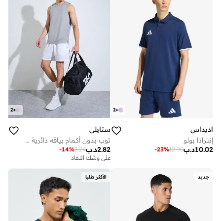
2
+
2
+
اديداس
ستايلي
إنترادا بولو
توب بدون أكمام بياقة دائرية وفتحات جانبية وشبك للرجال
10.02
د.ب
2.82
د.ب
-
14
%
3.24
-
23
%
12.90
على وشك النفاد
جديد
الأكثر طلبا