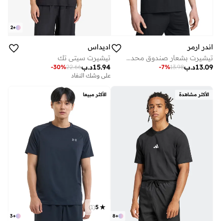
2
+
اندر ارمر
اديداس
تيشيرت بشعار صندوق محدث
تيشيرت سيتي تك
13.09
د.ب
15.94
د.ب
-
30
%
22.66
-
7
%
13.98
على وشك النفاد
الأكثر مشاهدة
الأكثر مبيعا
)
1
(
5
3
+
8
+