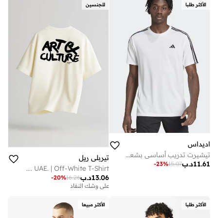
الأكثر طلبا
للجنسين
اديداس
تيشيرت تدريب أساسي بشعار الـ 3 خطوط
تيربلي ريل
11.61
د.ب
-
23
%
15.07
Home of Art & Culture. UAE. | Off-White T-Shirt
13.06
د.ب
-
20
%
16.26
على وشك النفاد
الأكثر طلبا
الأكثر مبيعا