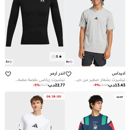
)
5
(
5
5
+
8
+
اديداس
اندر ارمر
تيشيرت بشعار صغير من جيرسي مفرد
تيشيرت رياضي بقصة مضغوطة
13.43
د.ب
22.77
د.ب
-
5
%
23.79
-
9
%
14.68
:
:
جديد
00
38
08