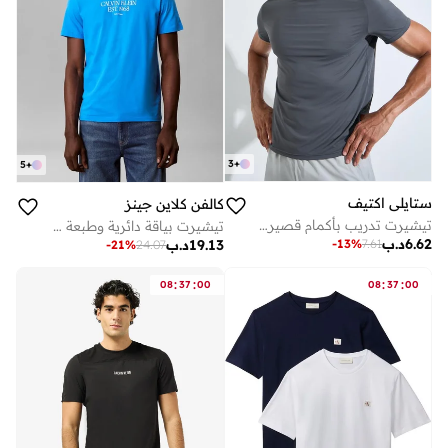
3
+
5
+
ستايلي اكتيف
كالفن كلاين جينز
تيشيرت تدريب بأكمام قصيرة وطبعة عاكسة للرجال
تيشيرت بياقة دائرية وطبعة شعار
6.62
د.ب
-
13
%
7.61
19.13
د.ب
-
21
%
24.07
:
:
:
:
08
37
00
08
37
00