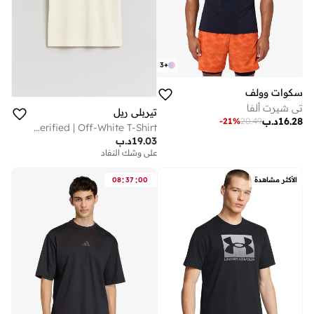
3
+
سكوات وولف
تي شيرت ألفا
تيربلي ريل
16.28
د.ب
-
21
%
20.49
ABU DHABI Verified | Off-White T-Shirt
19.03
د.ب
على وشك النفاد
:
:
الأكثر مشاهدة
00
37
08