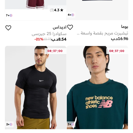
)
3
(
4.3
4
+
7
+
بوما
اديداس
تيشيرت مريح بقصة واسعة وشرائط أساسية مرتفعة
سكوادرا 25 جيرسي
16.96
د.ب
8.54
د.ب
-
21
%
10.73
:
:
:
:
08
37
00
08
37
00
2
+
3
+