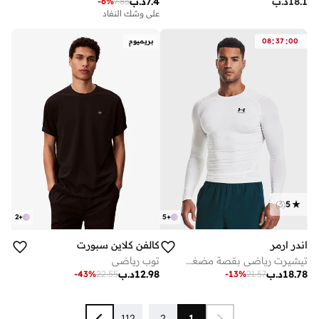
18.1
د.ب
7.4
د.ب
-
6
%
7.85
على وشك النفاد
:
:
00
37
08
بريميوم
)
3
(
5
2
+
5
+
اندر ارمر
كالفن كلاين سبورت
تيشيرت رياضي بقصة مضغوطة
توب رياضي
18.78
د.ب
12.98
د.ب
-
43
%
22.55
-
13
%
21.57
112
...
2
1