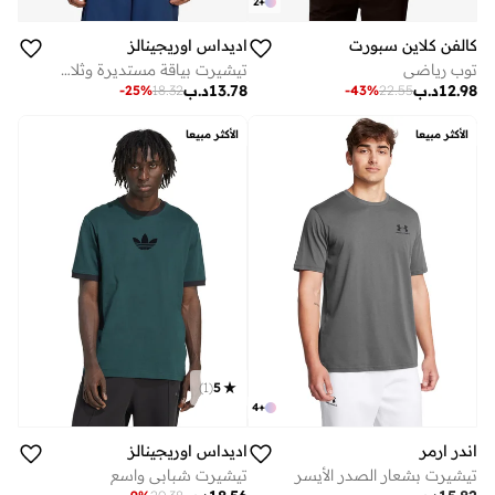
2
+
كالفن كلاين سبورت
اديداس اوريجينالز
توب رياضي
تيشيرت بياقة مستديرة وثلاث خطوط
12.98
د.ب
13.78
د.ب
-
25
%
18.32
-
43
%
22.55
الأكثر مبيعا
الأكثر مبيعا
)
1
(
5
4
+
اندر ارمر
اديداس اوريجينالز
تيشيرت بشعار الصدر الأيسر
تيشيرت شبابي واسع