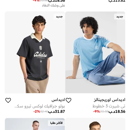
15.82
د.ب
18.56
د.ب
-
9
%
20.38
على وشك النفاد
جديد
جديد
اديداس اوريجينالز
اديداس
تي شيرت 3 خطوط
بولو جرافيك لوكس تيرو سكريبت
18.56
د.ب
31.87
د.ب
-
2
%
32.41
-
9
%
20.38
الأكثر طلبا