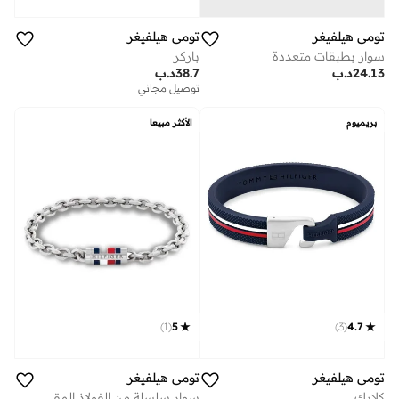
تومي هيلفيغر
تومي هيلفيغر
سوار بطبقات متعددة
باركر
24.13
د.ب
38.7
د.ب
توصيل مجاني
بريميوم
الأكثر مبيعا
)
1
(
5
)
3
(
4.7
تومي هيلفيغر
تومي هيلفيغر
سوار سلسلة من الفولاذ المقاوم للصدأ
كلارك