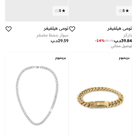
)
1
(
5
)
1
(
5
تومي هيلفيغر
تومي هيلفيغر
باركر
سوار بنمط مضفر
39.84
د.ب
29.59
د.ب
-
14
%
45.96
توصيل مجاني
بريميوم
بريميوم