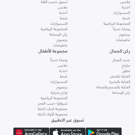
ملابس
تسوق حسب الفئة
أحذية
ملابس
اكسسوارات
أحذية
شنط
شنط
المجموعة الرياضية
اكسسوارات
وصلنا حديثاً
المجموعة الرياضية
بريميوم
ركن الوسامة
تخفيضات
بريميوم
تخفيضات
ركن الجمال
مجموعة الأطفال
جديد الجمال
وصلنا حديثاً
مكياج
ملابس
عطور
احذية
العناية بالشعر
شنط
العناية بالبشرة
اكسسوارات
العناية بالجسم والصحة
بريميوم
ركن الوسامة
لوازم منزلية
المجموعة الرياضية
تسوقوا حسب العمر
مجموعة البنات كاملة
مجموعة الأولاد كاملة
تسوق عبر التطبيق