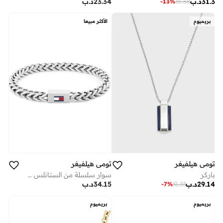
31.3
د.ب
23.34
د.ب
-
13
%
35.88
بريميوم
الأكثر مبيعا
تومي هيلفيغر
تومي هيلفيغر
باركر
سوار سلسلة من الستانلس ستيل بشعار تومي هيلفيغر الأيقوني
29.14
د.ب
34.15
د.ب
-
7
%
31.33
بريميوم
بريميوم