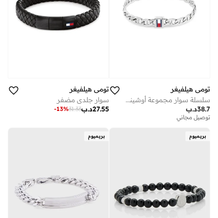
تومي هيلفيغر
تومي هيلفيغر
سلسلة سوار مجموعة أوشينيك من الفولاذ المقاوم للصدأ
سوار جلدي مضفر
38.7
د.ب
27.55
د.ب
-
13
%
31.33
توصيل مجاني
بريميوم
بريميوم