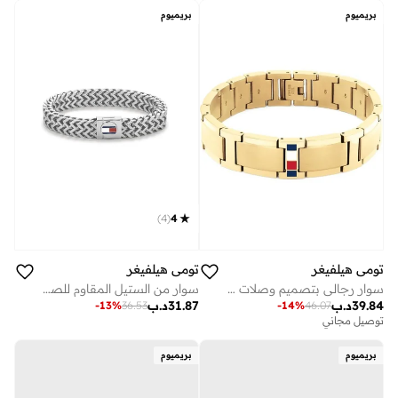
بريميوم
بريميوم
)
4
(
4
تومي هيلفيغر
تومي هيلفيغر
سوار من الستيل المقاوم للصدأ
سوار رجالي بتصميم وصلات مع علم الأيقوني
31.87
د.ب
39.84
د.ب
-
13
%
36.53
-
14
%
46.07
توصيل مجاني
بريميوم
بريميوم