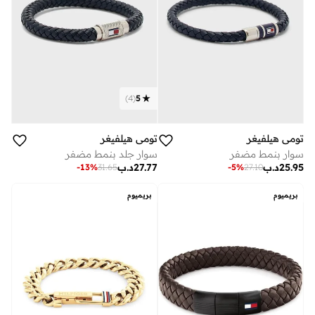
)
4
(
5
تومي هيلفيغر
تومي هيلفيغر
سوار بنمط مضفر
سوار جلد بنمط مضفر
25.95
د.ب
27.77
د.ب
-
13
%
31.65
-
5
%
27.10
بريميوم
بريميوم