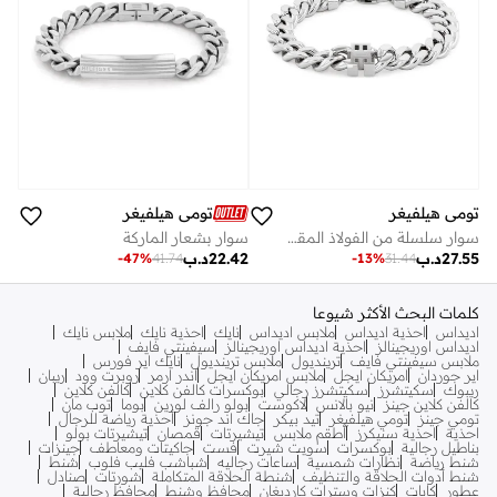
تومي هيلفيغر
تومي هيلفيغر
سوار سلسلة من الفولاذ المقاوم للصدأ
سوار بشعار الماركة
27.55
د.ب
22.42
د.ب
-
13
%
31.44
-
47
%
41.74
كلمات البحث الأكثر شيوعا
اديداس
احذية اديداس
ملابس اديداس
نايك
احذية نايك
ملابس نايك
اديداس اوريجينالز
احذية اديداس اوريجينالز
سيفينتي فايف
ملابس سيفينتي فايف
ترينديول
ملابس ترينديول
نايك اير فورس
اير جوردان
امريكان ايجل
ملابس امريكان ايجل
اندر ارمر
روبرت وود
ريبان
ريبوك
سكيتشرز
سكيتشرز رجالي
بوكسرات كالفن كلاين
كالفن كلاين
كالفن كلاين جينز
نيو بالانس
لاكوست
بولو رالف لورين
بوما
توب مان
تومي جينز
تومي هيلفيغر
تيد بيكر
جاك اند جونز
أحذية رياضة للرجال
احذية
احذية سنيكرز
أطقم ملابس
تيشيرتات
قمصان
تيشيرتات بولو
بناطيل رجالية
بوكسرات
سويت شيرت
فست
جاكيتات ومعاطف
جينزات
شنط رياضة
نظارات شمسية
ساعات رجاليه
شباشب فليب فلوب
شنط
شنط أدوات الحلاقة والتنظيف
شنطة الحلاقة المتكاملة
شورتات
صنادل
عطور
كابات
كنزات وسترات كارديغان
محافظ وشنط
محافظ رجالية