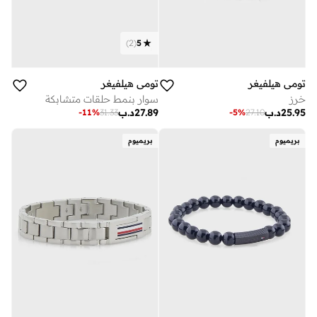
)
2
(
5
تومي هيلفيغر
تومي هيلفيغر
خرز
سوار بنمط حلقات متشابكة
25.95
د.ب
27.89
د.ب
-
11
%
31.33
-
5
%
27.10
بريميوم
بريميوم