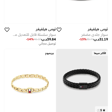
تومي هيلفيغر
تومي هيلفيغر
سوار سلسلة قابل للتعديل من الفولاذ المقاوم للصدأ
سوار جلدي مضفر
39.84
د.ب
31.19
د.ب
-
14
%
46.07
-
13
%
35.77
توصيل مجاني
الأكثر مبيعا
بريميوم
)
1
(
5