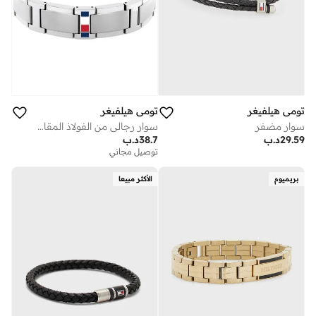
تومي هيلفيغر
تومي هيلفيغر
سوار مضفر
سوار رجالي من الفولاذ المقاوم للصدأ بنمط وصلات مع علم الأيقوني
29.59
د.ب
38.7
د.ب
توصيل مجاني
بريميوم
الأكثر مبيعا