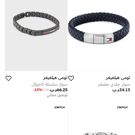
تومي هيلفيغر
تومي هيلفيغر
سوار جلدي مضفر
سوار سلسلة كاجوال
34.15
د.ب
66.25
د.ب
-
15
%
77.51
توصيل مجاني
بريميوم
بريميوم