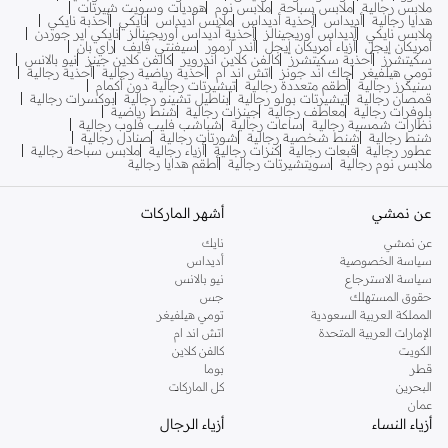
ملابس رجالية
ملابس سباحة
ملابس نوم
هوديات وسويت شيرتات
هدايا رجالية
أديداس
أحذية أديداس
ملابس أديداس
نايكي
أحذبة نايكي
ملابس نايكي
أديداس أوريجينالز
أحذية أديداس أوريجينالز
نايكي اير جوردن
أمريكان إيجل
أزياء أمريكان إيجل
أندر آرمور
سيفنتي فايف
راي بان
سكيتشرز
أحذية سكيتشرز
كالفن كلاين اندروير
كالفن كلاين جينز
نيو بالانس
تومي هيلفيغر
جاك اند جونز
اتش اند ام
أحذية رياضية رجالية
أحذية رجالية
سنيكرز رجالية
أطقم متعددة رجالية
تيشيرتات رجالية دون أكمام
قمصان رجالية
تيشيرتات بولو رجالية
بناطيل تشينو رجالية
بوكسرات رجالية
بلوفرات رجالية
معاطف رجالية
جينزات رجالية
شنط رياضية
نظارات شمسية رجالية
ساعات رجالية
شباشب فليب فلوب رجالية
شنط رجالية
شنط شخصية رجالية
شورتات رجالية
صنادل رجالية
عطور رجالية
قبعات رجالية
كنزات رجالية
أزياء رجالية
ملابس سباحة رجالية
ملابس نوم رجالية
سويتشيرتات رجالية
أطقم هدايا رجالية
عن نمشي
أشهر الماركات
عن نمشي
نايك
سياسة الخصوصية
أديداس
سياسة الاسترجاع
نيو بالانس
حقوق المستهلك
جس
المملكة العربية السعودية
تومي هيلفيغر
الإمارات العربية المتحدة
اتش اند ام
الكويت
كالفن كلاين
قطر
بوما
البحرين
كل الماركات
عمان
أزياء النساء
أزياء الرجال