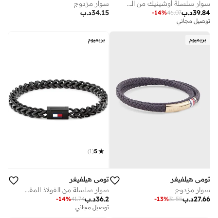
سوار سلسلة أوشينيك من الفولاذ المقاوم للصدأ
سوار مزدوج
39.84
د.ب
34.15
د.ب
-
14
%
46.07
توصيل مجاني
بريميوم
بريميوم
)
1
(
5
تومي هيلفيغر
تومي هيلفيغر
سوار مزدوج
سوار سلسلة من الفولاذ المقاوم للصدأ باللون الأسود مع علم تومي هيلفيغر الأيقوني
27.66
د.ب
36.2
د.ب
-
14
%
41.74
-
13
%
31.55
توصيل مجاني