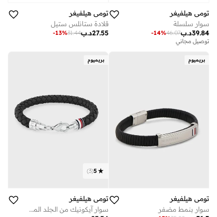
تومي هيلفيغر
تومي هيلفيغر
سوار سلسلة
قلادة ستانلس ستيل
39.84
د.ب
27.55
د.ب
-
13
%
31.44
-
14
%
46.07
توصيل مجاني
بريميوم
بريميوم
)
3
(
5
تومي هيلفيغر
تومي هيلفيغر
سوار بنمط مضفر
سوار آيكونيك من الجلد المضفر