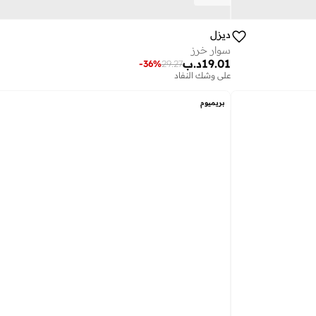
ديزل
سوار خرز
19.01
د.ب
-
36
%
29.27
على وشك النفاد
بريميوم