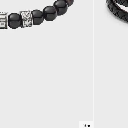
)
1
(
5