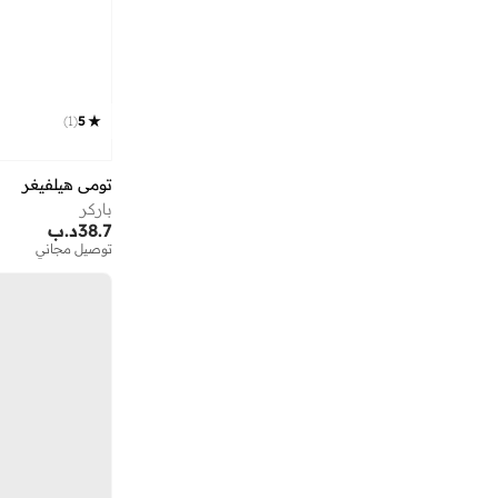
)
1
(
5
تومي هيلفيغر
باركر
38.7
د.ب
توصيل مجاني