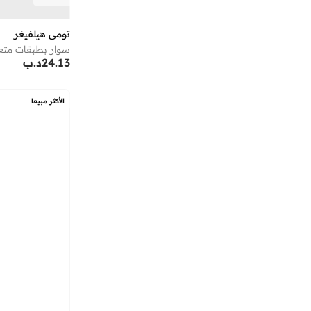
تومي هيلفيغر
سوار بطبقات متع
24.13
د.ب
الأكثر مبيعا