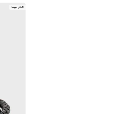
فوسيل
(
14
)
الأكثر مبيعا
كالفن كلاين
(
11
)
كريسوستوموس
(
33
)
لاكوست
(
32
)
لونورا
(
13
)
مازيراتي
(
90
)
مايكل كورس
(
2
)
مكلارين
(
4
)
نويا
(
2
)