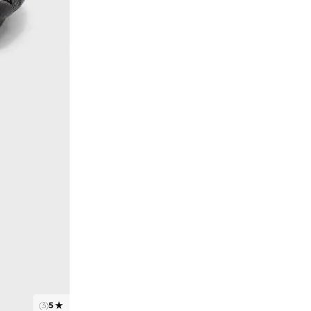
)
3
(
5