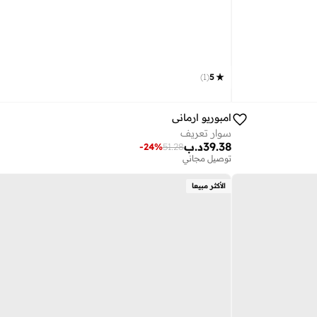
)
1
(
5
امبوريو ارماني
سوار تعريف
39.38
د.ب
-
24
%
51.28
توصيل مجاني
الأكثر مبيعا