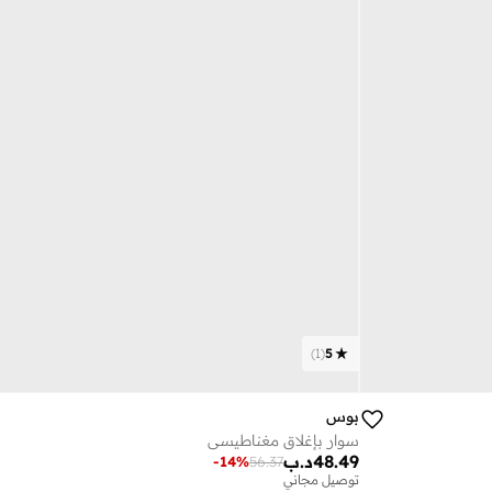
)
1
(
5
بوس
سوار بإغلاق مغناطيسي
48.49
د.ب
-
14
%
56.37
توصيل مجاني