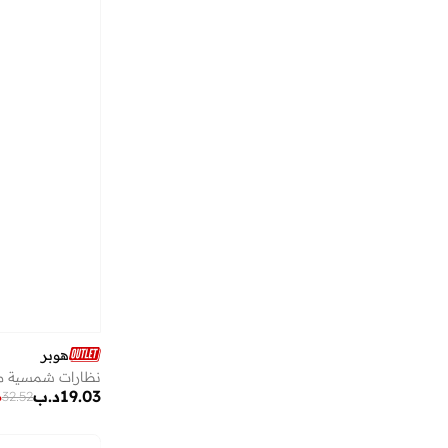
هوبر
نظارات شمسية مست
19.03
د.ب
%
32.52