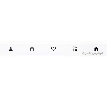
كونفرس الامارات
كان من المفترض في الأصل أن تكون علامة كونفيرس علامة تجارية للأحذية الرياضية
مخصصة لملعب كرة السلة ؛ ومع ذلك، سرعان ما اكتسب شعبية لتصاميمها المتطورة
وجودتها العالية ، حيث أبدى العديد من الأفراد في دائرة الضوء إعجابهم بالعلامة التجارية.
سرعان ما حصل مدربو كونفيرس المميزون على مكان في خزانات ملابس الرجال
والنساء والأطفال في جميع أنحاء العالم.
تقدم الماركة مجموعة من أحذية السنيكرز الإضافية والتيشرتات والسترات والهوديز
عن نمشي
أشهر الماركات
والسويتشيرتات والحقائب الرياضية والقبعات وأغطية الرأس الأخرى. جميعها مثالية
للصالة الرياضية وعطلات نهاية الأسبوع وأيام العطل والتسكع، فهذه المجموعة سهلة
عن نمشي
نايك