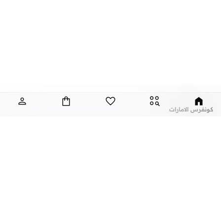
كونفرس الامارات
كان من المفترض في الأصل أن تكون علامة كونفيرس علامة تجارية للأحذية الرياضية
مخصصة لملعب كرة السلة ؛ ومع ذلك، سرعان ما اكتسب شعبية لتصاميمها المتطورة
وجودتها العالية ، حيث أبدى العديد من الأفراد في دائرة الضوء إعجابهم بالعلامة التجارية.
سرعان ما حصل مدربو كونفيرس المميزون على مكان في خزانات ملابس الرجال
والنساء والأطفال في جميع أنحاء العالم.
تقدم الماركة مجموعة من أحذية السنيكرز الإضافية والتيشرتات والسترات والهوديز
عن نمشي
أشهر الماركات
والسويتشيرتات والحقائب الرياضية والقبعات وأغطية الرأس الأخرى. جميعها مثالية
للصالة الرياضية وعطلات نهاية الأسبوع وأيام العطل والتسكع، فهذه المجموعة سهلة
عن نمشي
نايك