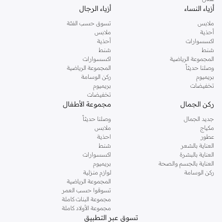
أزياء النساء
أزياء الرجال
ملابس
تسوق حسب الفئة
أحذية
ملابس
اكسسوارات
أحذية
شنط
شنط
المجموعة الرياضية
اكسسوارات
وصلنا حديثاً
المجموعة الرياضية
بريميوم
ركن الوسامة
تخفيضات
بريميوم
تخفيضات
ركن الجمال
مجموعة الأطفال
جديد الجمال
وصلنا حديثاً
مكياج
ملابس
عطور
احذية
العناية بالشعر
شنط
العناية بالبشرة
اكسسوارات
العناية بالجسم والصحة
بريميوم
ركن الوسامة
لوازم منزلية
المجموعة الرياضية
تسوقوا حسب العمر
مجموعة البنات كاملة
مجموعة الأولاد كاملة
تسوق عبر التطبيق