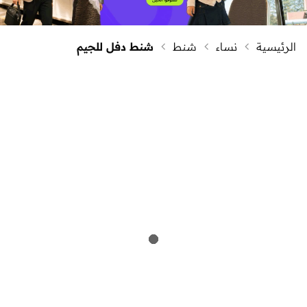
الرئيسية
نساء
شنط
شنط دفل للجيم