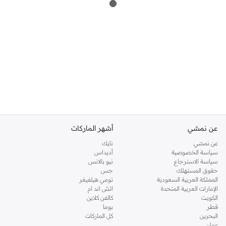
عن نمشي
أشهر الماركات
عن نمشي
نايك
سياسة الخصوصية
أديداس
سياسة الاسترجاع
نيو بالانس
حقوق المستهلك
جس
المملكة العربية السعودية
تومي هيلفيغر
الإمارات العربية المتحدة
اتش اند ام
الكويت
كالفن كلاين
قطر
بوما
البحرين
كل الماركات
عمان