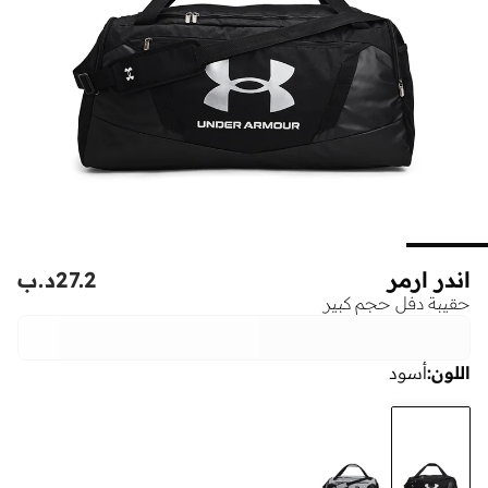
اندر ارمر
27.2
د.ب
حقيبة دفل حجم كبير
اللون
:
أسود