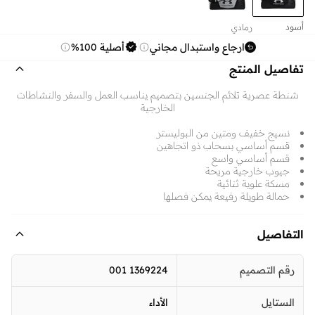
أسود
رمادي
ارجاع واستبدال مجاني
أصلية 100%
تفاصيل المنتج
شنطة عصرية تلائم الجنسين بتصميم يناسب العمل والسفر والنشاطات
الخارجية
نسيج خفيف ومتين من البوليستر
قسم أساسي بسحاب ذو اتجاهين
قسم أساسي واسع
جيوب خارجية مريحة
مسكة علوية ثنائية
حمالة طويلة رفيعة يمكن فصلها
التفاصيل
رقم التصميم
1369224 001
الستايل
الأداء