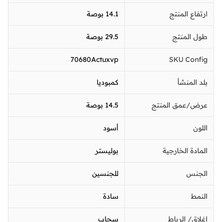
ارتفاع المنتج
14.1 بوصة
طول المنتج
29.5 بوصة
70680Actuxvp
SKU Config
بلد المنشأ
كمبوديا
عرض/عمق المنتج
14.5 بوصة
اللون
أسود
المادة الخارجية
بوليستر
الجنس
للجنسين
النمط
سادة
إغلاق/ الرباط
سحاب