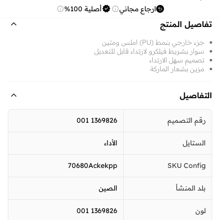
ارجاع مجاني
أصلية 100%
تفاصيل المنتج
جزء خارجي بنمط (PU) املس ومتين
سوار بشريط فيلكرو لارتداء قابل للتعديل
تصميم سهل الارتداء
مزين بشعار الماركة
التفاصيل
رقم التصميم
1369826 001
الستايل
الأداء
70680Ackekpp
SKU Config
بلد المنشأ
الصين
لون
1369826 001