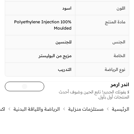
اللون
اسود
مادة المنتج
100% Polyethylene Injection
Moulded
الجنس
للجنسين
الخامة
مزيج من البوليستر
نوع الرياضة
التدريب
اندر ارمر
لا يفوتك الجديد! تابع الحين وشوف أحدث
المنتجات أول بأول.
الرئيسية
مستلزمات منزلية
الرياضة واللياقة البدنية
اكس