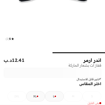
)
2
(
5
اندر ارمر
12.41
د.ب
قفاز ات بشعار الماركة
غير قابل للاستبدال
اختر المقاس
2XL
XL
L
M
S
بقي القليل