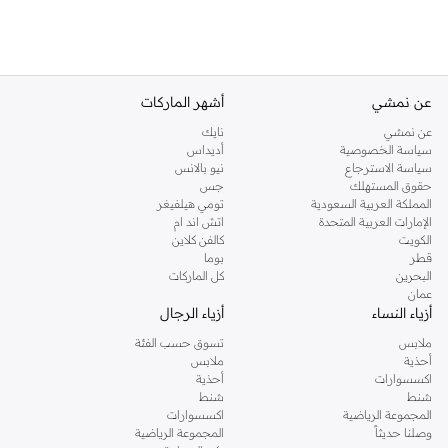
عن نمشي
أشهر الماركات
عن نمشي
نايك
سياسة الخصوصية
أديداس
سياسة الاسترجاع
نيو بالانس
حقوق المستهلك
جس
المملكة العربية السعودية
تومي هيلفيغر
الإمارات العربية المتحدة
اتش اند ام
الكويت
كالفن كلاين
قطر
بوما
البحرين
كل الماركات
عمان
أزياء النساء
أزياء الرجال
ملابس
تسوق حسب الفئة
أحذية
ملابس
اكسسوارات
أحذية
شنط
شنط
المجموعة الرياضية
اكسسوارات
وصلنا حديثاً
المجموعة الرياضية