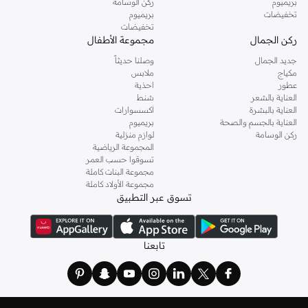
بريميوم
ركن الوسامة
تخفيضات
بريميوم
تخفيضات
ركن الجمال
مجموعة الأطفال
جديد الجمال
وصلنا حديثاً
مكياج
ملابس
عطور
احذية
العناية بالشعر
شنط
العناية بالبشرة
اكسسوارات
العناية بالجسم والصحة
بريميوم
ركن الوسامة
لوازم منزلية
المجموعة الرياضية
تسوقوا حسب العمر
مجموعة البنات كاملة
مجموعة الأولاد كاملة
تسوق عبر التطبيق
تابعنا