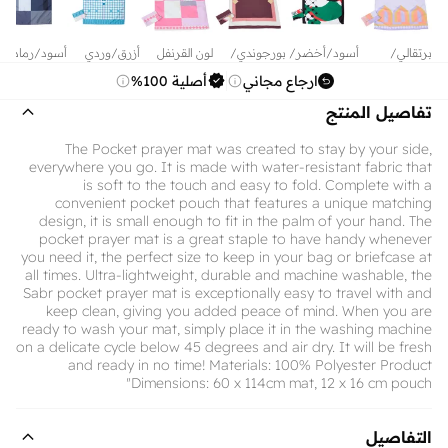
برتقالي/
أسود/أخضر/
بورجوندي/
لون القرنفل
أزرق/وردي
أسود/رمادي
أرجواني
أحمر/أبيض
الذهب/البيج
داكن
ارجاع مجاني
أصلية 100%
تفاصيل المنتج
The Pocket prayer mat was created to stay by your side,
everywhere you go. It is made with water-resistant fabric that
is soft to the touch and easy to fold. Complete with a
convenient pocket pouch that features a unique matching
design, it is small enough to fit in the palm of your hand. The
pocket prayer mat is a great staple to have handy whenever
you need it, the perfect size to keep in your bag or briefcase at
all times. Ultra-lightweight, durable and machine washable, the
Sabr pocket prayer mat is exceptionally easy to travel with and
keep clean, giving you added peace of mind. When you are
ready to wash your mat, simply place it in the washing machine
on a delicate cycle below 45 degrees and air dry. It will be fresh
and ready in no time! Materials: 100% Polyester Product
Dimensions: 60 x 114cm mat, 12 x 16 cm pouch"
التفاصيل