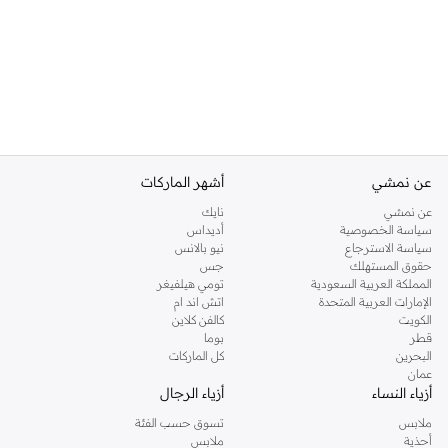
عن نمشي
أشهر الماركات
عن نمشي
نايك
سياسة الخصوصية
أديداس
سياسة الاسترجاع
نيو بالانس
حقوق المستهلك
جس
المملكة العربية السعودية
تومي هيلفيغر
الإمارات العربية المتحدة
اتش اند ام
الكويت
كالفن كلاين
قطر
بوما
البحرين
كل الماركات
عمان
أزياء النساء
أزياء الرجال
ملابس
تسوق حسب الفئة
أحذية
ملابس