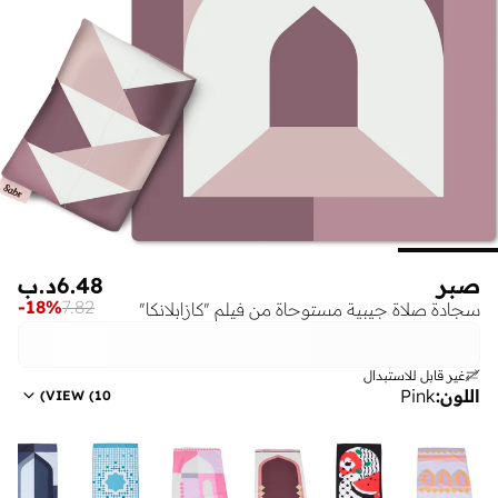
صبر
6.48
د.ب
-
18
%
7.82
سجادة صلاة جيبية مستوحاة من فيلم "كازابلانكا"
غير قابل للاستبدال
اللون
:
Pink
)
VIEW
(
10