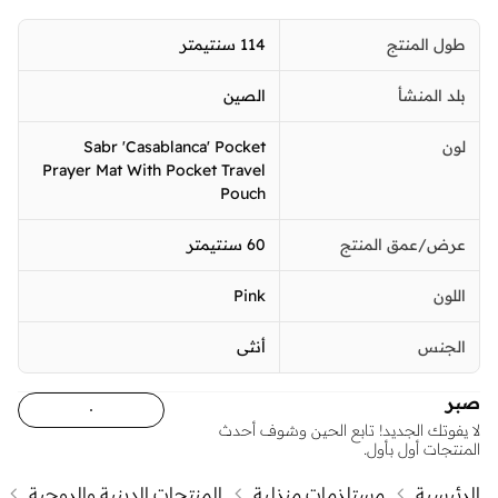
طول المنتج
114 سنتيمتر
بلد المنشأ
الصين
لون
Sabr 'Casablanca' Pocket
Prayer Mat With Pocket Travel
Pouch
عرض/عمق المنتج
60 سنتيمتر
اللون
Pink
الجنس
أنثى
صبر
لا يفوتك الجديد! تابع الحين وشوف أحدث
المنتجات أول بأول.
الرئيسية
مستلزمات منزلية
المنتجات الدينية والروحية